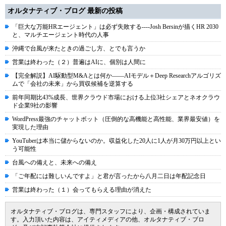
オルタナティブ・ブログ 最新の投稿
「巨大な万能HRエージェント」は必ず失敗する----Josh Bersinが描くHR 2030
と、マルチエージェント時代の人事
沖縄で台風が来たときの過ごし方、とでも言うか
営業は終わった（２）普遍はAIに、個別は人間に
【完全解説】AI駆動型M&Aとは何か――AIモデル＋Deep Researchアルゴリズ
ムで「会社の未来」から買収候補を逆算する
前年同期比43%成長、世界クラウド市場における上位3社シェアとネオクラウ
ド企業9社の影響
WordPress最強のチャットボット（圧倒的な高機能と高性能、業界最安値）を
実現した理由
YouTuberは本当に儲からないのか。収益化した20人に1人が月30万円以上とい
う可能性
台風への備えと、未来への備え
「ご年配には難しいんですよ」と君が言ったから八月二日は年配記念日
営業は終わった（１）会ってもらえる理由が消えた
オルタナティブ・ブログは、専門スタッフにより、企画・構成されていま
す。入力頂いた内容は、アイティメディアの他、オルタナティブ・ブロ