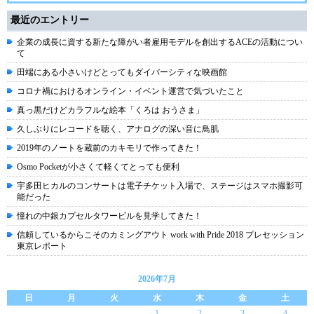
最近のエントリー
企業の成長に資する新たな障がい者雇用モデルを創出するACEの活動につい
て
田端にある小さいけどとってもダイバーシティな映画館
コロナ禍におけるオンライン・イベント運営で気づいたこと
真っ黒だけどカラフルな絵本「くろは おうさま」
久しぶりにレコードを聴く、アナログの深い音に鳥肌
2019年のノートを蔵前のカキモリで作ってきた！
Osmo Pocketが小さくて軽くてとっても便利
宇多田ヒカルのコンサートは電子チケット入場で、ステージはスマホ撮影可
能だった
憧れの中銀カプセルタワービルを見学してきた！
信頼しているからこそのカミングアウト work with Pride 2018 プレセッション
東京レポート
2026年7月
日
月
火
水
木
金
土
1
2
3
4