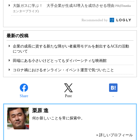
大阪ガスに学ぶ！ 大手企業が生成AI導入を成功させる理由
PR(ITmedia
エンタープライズ)
Recommended by
最新の投稿
企業の成長に資する新たな障がい者雇用モデルを創出するACEの活動
について
田端にある小さいけどとってもダイバーシティな映画館
コロナ禍におけるオンライン・イベント運営で気づいたこと
Share
Post
-
栗原 進
何か新しいことを常に探索中。
» 詳しいプロフィール