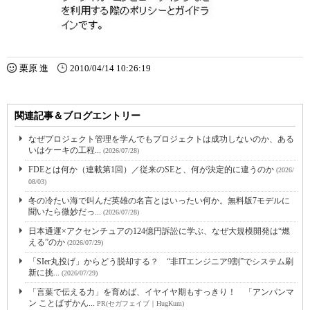
栗原 進
2010/04/14 10:26:19
関連記事＆ブログエントリー
なぜプロジェクト管理を学んでもプロジェクトは成功しないのか、ある
いはケーキの工程...
(2026/07/28)
FDEとは何か（連載第1回）／従来のSEと、何が決定的に違うのか
(2026/
08/03)
冬の冷たい海で叫んだ英雄の名言とはいったい何か。無料版7モデルに
聞いたら微妙だっ...
(2026/07/28)
日本通運×アクセンチュアの124億円訴訟に学ぶ、なぜ大規模開発は“燃
える”のか
(2026/07/29)
「SIer丸投げ」からどう脱却する？ “非ITエンジニア9割”でシステム刷
新に挑...
(2026/07/29)
「言葉で伝える力」を育めば、イヤイヤ期もすっきり！ 「アンパンマ
ン ことばずかん...
PR(セガフェイブ｜HugKum)