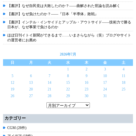
【書評】なぜ自民党は大敗したのか？――曲解された世論を読み解く
【書評】なぜ負けたのか？――『日本「半導体」敗戦』
【書評】インテル・インサイドとアップル・アウトサイド――技術力で勝る
日本が、なぜ事業で負けるのか
ほぼ日刊イトイ新聞ができるまで……いまさらながら（笑）ブログやサイト
の運営者にお薦め
2026年7月
日
月
火
水
木
金
土
1
2
3
4
5
6
7
8
9
10
11
12
13
14
15
16
17
18
19
20
21
22
23
24
25
26
27
28
29
30
31
カテゴリー
CGM (28件)