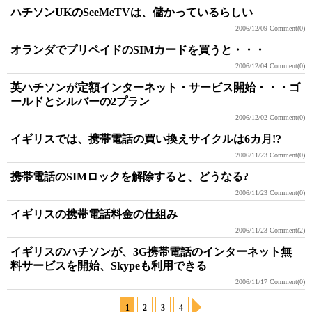
ハチソンUKのSeeMeTVは、儲かっているらしい
2006/12/09
Comment(0)
オランダでプリペイドのSIMカードを買うと・・・
2006/12/04
Comment(0)
英ハチソンが定額インターネット・サービス開始・・・ゴ
ールドとシルバーの2プラン
2006/12/02
Comment(0)
イギリスでは、携帯電話の買い換えサイクルは6カ月!?
2006/11/23
Comment(0)
携帯電話のSIMロックを解除すると、どうなる?
2006/11/23
Comment(0)
イギリスの携帯電話料金の仕組み
2006/11/23
Comment(2)
イギリスのハチソンが、3G携帯電話のインターネット無
料サービスを開始、Skypeも利用できる
2006/11/17
Comment(0)
1
2
3
4