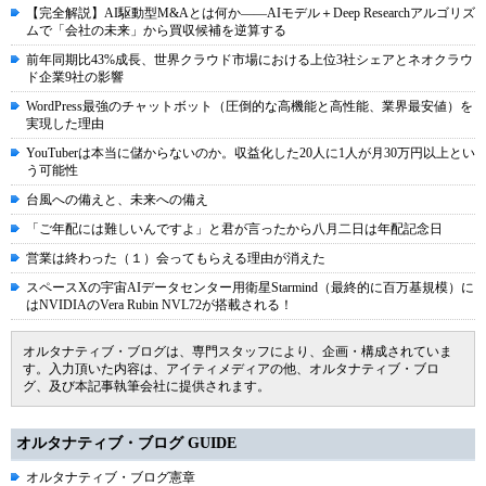
【完全解説】AI駆動型M&Aとは何か――AIモデル＋Deep Researchアルゴリズ
ムで「会社の未来」から買収候補を逆算する
前年同期比43%成長、世界クラウド市場における上位3社シェアとネオクラウ
ド企業9社の影響
WordPress最強のチャットボット（圧倒的な高機能と高性能、業界最安値）を
実現した理由
YouTuberは本当に儲からないのか。収益化した20人に1人が月30万円以上とい
う可能性
台風への備えと、未来への備え
「ご年配には難しいんですよ」と君が言ったから八月二日は年配記念日
営業は終わった（１）会ってもらえる理由が消えた
スペースXの宇宙AIデータセンター用衛星Starmind（最終的に百万基規模）に
はNVIDIAのVera Rubin NVL72が搭載される！
オルタナティブ・ブログは、専門スタッフにより、企画・構成されていま
す。入力頂いた内容は、アイティメディアの他、オルタナティブ・ブロ
グ、及び本記事執筆会社に提供されます。
オルタナティブ・ブログ GUIDE
オルタナティブ・ブログ憲章