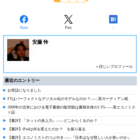
Share
Post
-
安藤 怜
.
» 詳しいプロフィール
最近のエントリー
お世話になりました
FTはパーフェクトなデジタル化のモデルなのか？――英ガーディアン紙
2009年の北米における電子書籍の販売額は書籍全体の1.5%――英エコノミス
ト誌
【書評】『ネットの炎上力』――どこからくるのか？
【書評】iPodは何を変えたのか？ を振り返る
【書評】エコノミストのつぶやき――『日本はなぜ貧しい人が多いのか』