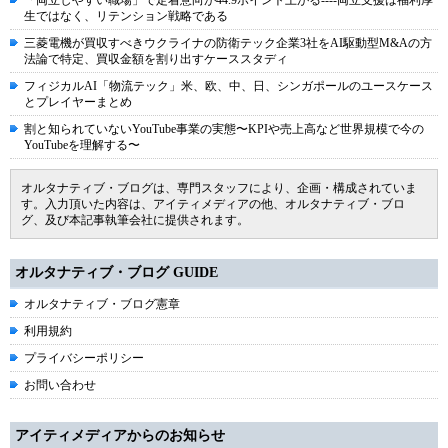
「両立しやすい職場」で定着意向が44.9ポイント上がる----両立支援は福利厚
生ではなく、リテンション戦略である
三菱電機が買収すべきウクライナの防衛テック企業3社をAI駆動型M&Aの方
法論で特定、買収金額を割り出すケーススタディ
フィジカルAI「物流テック」米、欧、中、日、シンガポールのユースケース
とプレイヤーまとめ
割と知られていないYouTube事業の実態〜KPIや売上高など世界規模で今の
YouTubeを理解する〜
オルタナティブ・ブログは、専門スタッフにより、企画・構成されていま
す。入力頂いた内容は、アイティメディアの他、オルタナティブ・ブロ
グ、及び本記事執筆会社に提供されます。
オルタナティブ・ブログ GUIDE
オルタナティブ・ブログ憲章
利用規約
プライバシーポリシー
お問い合わせ
アイティメディアからのお知らせ