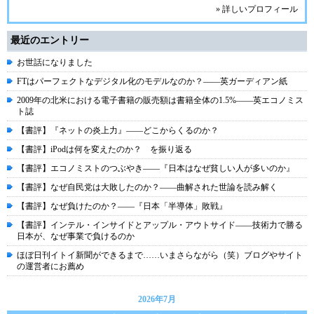
» 詳しいプロフィール
最近のエントリー
お世話になりました
FTはパーフェクトなデジタル化のモデルなのか？――英ガーディアン紙
2009年の北米における電子書籍の販売額は書籍全体の1.5%――英エコノミス
ト誌
【書評】『ネットの炎上力』――どこからくるのか？
【書評】iPodは何を変えたのか？ を振り返る
【書評】エコノミストのつぶやき――『日本はなぜ貧しい人が多いのか』
【書評】なぜ自民党は大敗したのか？――曲解された世論を読み解く
【書評】なぜ負けたのか？――『日本「半導体」敗戦』
【書評】インテル・インサイドとアップル・アウトサイド――技術力で勝る
日本が、なぜ事業で負けるのか
ほぼ日刊イトイ新聞ができるまで……いまさらながら（笑）ブログやサイト
の運営者にお薦め
2026年7月