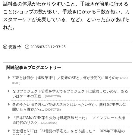
話料金の体系がわかりやすいこと、手続きが簡単に行える
こと(ショップの数が多い、手続きにかかる日数が短い、カ
スタマーケアが充実している、など)、といった点があげら
れた。
安藤 怜
2006/03/23 12:33:25
関連記事＆ブログエントリー
FDEとは何か（連載第1回）／従来のSEと、何が決定的に違うのか
(2026/
08/03)
なぜプロジェクト管理を学んでもプロジェクトは成功しないのか、ある
いはケーキの工程...
(2026/07/28)
冬の冷たい海で叫んだ英雄の名言とはいったい何か。無料版7モデルに
聞いたら微妙だっ...
(2026/07/28)
「日本IBMのNHK案件失敗は既定路線だった」 メインフレーム大撤
退時代のリスク...
(2026/08/06)
富士通とNECは「AI需要の手応え」をどう語った？ 2026年下半期の