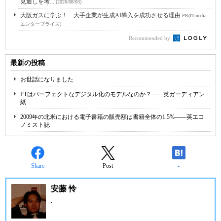
見通しを考...
(2026/08/03)
大阪ガスに学ぶ！ 大手企業が生成AI導入を成功させる理由
PR(ITmedia
エンタープライズ)
Recommended by
最新の投稿
お世話になりました
FTはパーフェクトなデジタル化のモデルなのか？――英ガーディアン
紙
2009年の北米における電子書籍の販売額は書籍全体の1.5%――英エコ
ノミスト誌
Share
Post
-
安藤 怜
.