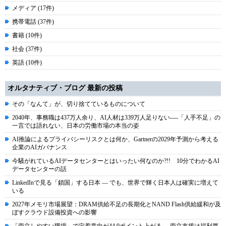
メディア (17件)
携帯電話 (37件)
書籍 (10件)
社会 (37件)
英語 (10件)
オルタナティブ・ブログ 最新の投稿
その「なんて」が、切り捨てているものについて
2040年、事務職は437万人余り、AI人材は339万人足りない----「人手不足」の
一言では語れない、日本の労働市場の本当の姿
AI推論によるプライバシーリスクとは何か、Gartnerの2029年予測から考える
企業のAIガバナンス
今騒がれているAIデータセンターとはいったい何なのか?!! 10分でわかるAI
データセンターの話
LinkedInで見る「鎖国」する日本 ― でも、世界で輝く日本人は確実に増えて
いる
2027年メモリ市場展望：DRAM供給不足の長期化とNAND Flash供給緩和が及
ぼすクラウド設備投資への影響