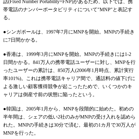
話(Fixed Number Portability=FNP)があるため、以下では、携
帯電話のナンバーポータビリティについて"MNP"と表記す
る。
●シンガポールは、1997年7月にMNPを開始。MNPの手続き
に7日間かかる。
●香港は、1999年3月にMNPを開始。MNPの手続きには1-2
日間かかる。841万人の携帯電話ユーザーに対し、MNPを行
ったユーザーの累計は、850万人(2006年1月時点、累計実行
率101%)。これは携帯電話キャリア間で、通話料の値下げに
よる激しい顧客獲得競争が起こったためで、いくつかのキ
ャリアは倒産寸前の状態に陥ったという。
●韓国は、2005年1月から、MNPを段階的に始めた。初めの
半年間は、シェアの低い2社のみがMNPの受け入れを認めら
れた。MNPの手続きは30分で済む。最初の1カ月で30万人が
MNPを行った。