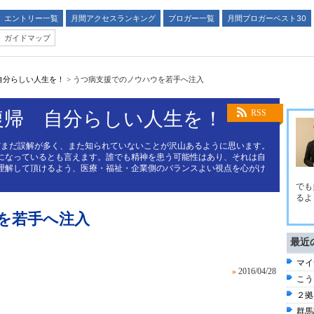
エントリー一覧
月間アクセスランキング
ブロガー一覧
月間ブロガーベスト30
ガイドマップ
自分らしい人生を！
>
うつ病支援でのノウハウを若手へ注入
復帰 自分らしい人生を！
RSS
だまだ誤解が多く、また知られていないことが沢山あるように思います。
になっているとも言えます。誰でも精神を患う可能性はあり、それは自
理解して頂けるよう、医療・福祉・企業側のバランスよい視点を心がけ
でも
るよ
を若手へ注入
最近
マイ
»
2016/04/28
こう
２拠
群馬