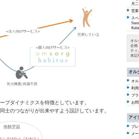
月二
営業
スペ
St
Ru
オル
企画
ティ
本記
オル
オル
利用
プラ
ープダイナミクスを特徴としています。
お問
同士のつながりが出来やすよう設計しています。
アイ
プレ
メー