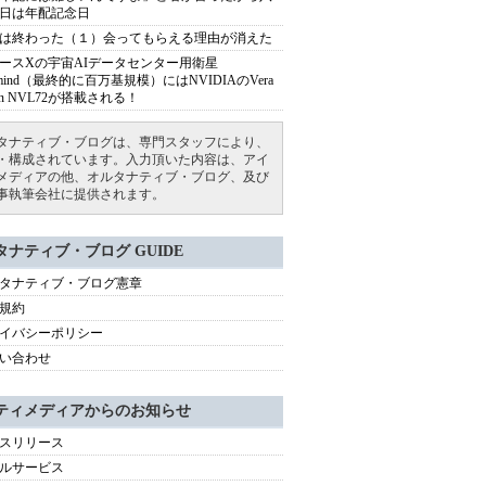
日は年配記念日
は終わった（１）会ってもらえる理由が消えた
ースXの宇宙AIデータセンター用衛星
armind（最終的に百万基規模）にはNVIDIAのVera
bin NVL72が搭載される！
タナティブ・ブログは、専門スタッフにより、
・構成されています。入力頂いた内容は、アイ
メディアの他、オルタナティブ・ブログ、及び
事執筆会社に提供されます。
タナティブ・ブログ GUIDE
タナティブ・ブログ憲章
規約
イバシーポリシー
い合わせ
ティメディアからのお知らせ
スリリース
ルサービス