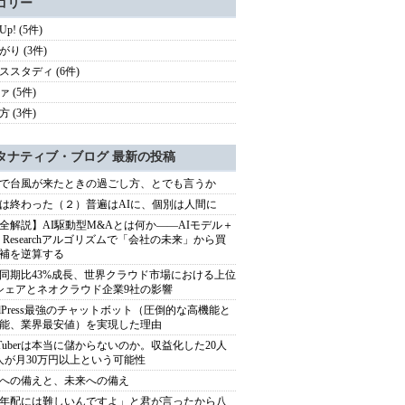
ゴリー
 Up! (5件)
がり (3件)
ススタディ (6件)
 (5件)
 (3件)
タナティブ・ブログ 最新の投稿
で台風が来たときの過ごし方、とでも言うか
は終わった（２）普遍はAIに、個別は人間に
全解説】AI駆動型M&Aとは何か――AIモデル＋
ep Researchアルゴリズムで「会社の未来」から買
補を逆算する
同期比43%成長、世界クラウド市場における上位
シェアとネオクラウド企業9社の影響
rdPress最強のチャットボット（圧倒的な高機能と
能、業界最安値）を実現した理由
uTuberは本当に儲からないのか。収益化した20人
人が月30万円以上という可能性
への備えと、未来への備え
年配には難しいんですよ」と君が言ったから八