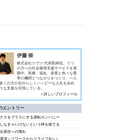
伊藤 崇
株式会社リヴァ 代表取締役。うつ
の方への社会復帰支援サービスを展
開中。医療、福祉、産業と色々な業
界の機関とつながりをつくり、一人
多くの方が自分らしくハッピーな人生を歩め
うな支援を目指している。
» 詳しいプロフィール
のエントリー
ナスをプラスにする逆転カンパニー
しなきゃいけないという枠を捨てる
点居住への憧れ
講演～リワークからリライフ®へ～