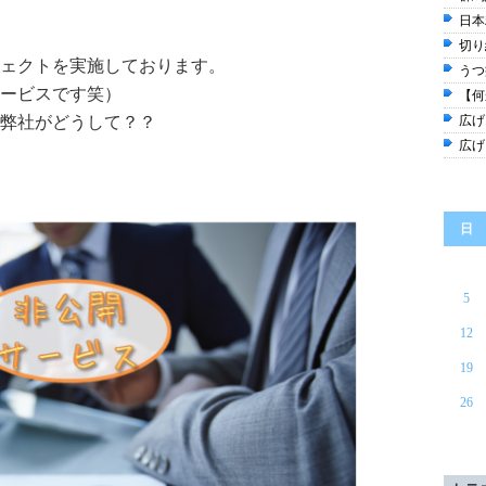
日本
切り
ェクトを実施しております。
うつ
ービスです笑）
【何
弊社がどうして？？
広げ
広げ
日
5
12
19
26