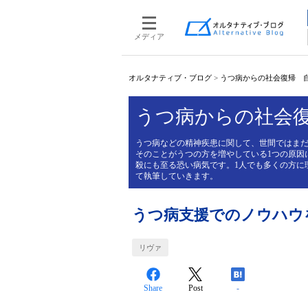
メディア
オルタナティブ・ブログ
>
うつ病からの社会復帰 
うつ病からの社会
うつ病などの精神疾患に関して、世間ではま
そのことがうつの方を増やしている1つの原因
殺にも至る恐い病気です。1人でも多くの方に
て執筆していきます。
うつ病支援でのノウハウ
リヴァ
Share
Post
-