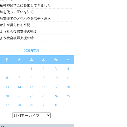
精神神経学会に参加してきました
絵を使って互いを知る
病支援でのノウハウを若手へ注入
か】が得られる空間
よう社会復帰支援の輪２
よう社会復帰支援の輪
2026年7月
月
火
水
木
金
土
1
2
3
4
6
7
8
9
10
11
13
14
15
16
17
18
20
21
22
23
24
25
27
28
29
30
31