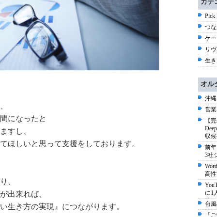
カテ
Pick
つな
ケー
リヴァ
生き方
オル
沖縄
、
営業
間になったと
【完
De
ますし、
収候
てほしいと思って支援をしております。
前年
3社
Wo
高性
り、
Yo
に1
が出来れば、
台風
い生き方の実現』につながります。
「ご