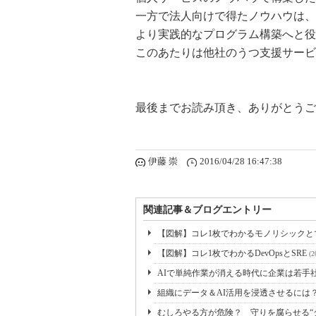
一方で法人向けで得たノウハウは、
より実践的なプログラム構築へと役
このあたりは他社のうつ支援サービ
最後までお読み頂き、ありがとうご
伊藤 崇
2016/04/28 16:47:38
関連記事＆ブログエントリー
【図解】コレ1枚でわかるモノリシック
【図解】コレ1枚でわかるDevOpsとSRE
(2
AIで単純作業が消える時代に企業は若手社
組織にデータ＆AI活用を浸透させるには
むしろやる方が危険？ 守りを腐らせる“