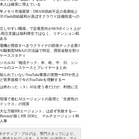
本人は確実に増えている
27年メモリ市場展望：DRAM供給不足の長期化と
ND Flash供給緩和が及ぼすクラウド設備投資への
立しやすい職場」で定着意向が44.9ポイント上が
---両立支援は福利厚生ではなく、リテンション戦
ある
電機が買収すべきウクライナの防衛テック企業3
AI駆動型M&Aの方法論で特定、買収金額を割り
ケーススタディ
ジカルAI「物流テック」米、欧、中、日、シン
ールのユースケースとプレイヤーまとめ
知られていないYouTube事業の実態〜KPIや売上
ど世界規模で今のYouTubeを理解する〜
は終わった（３）AIを使う者だけが、利他に立
現場で進むAIエージェントの急増と「生産性の
ドックス」の現実
大な万能HRエージェント」は必ず失敗する----
sh Bersinが描くHR 2030と、マルチエージェント時
人事
タナティブ・ブログは、専門スタッフにより、
・構成されています。入力頂いた内容は、アイ