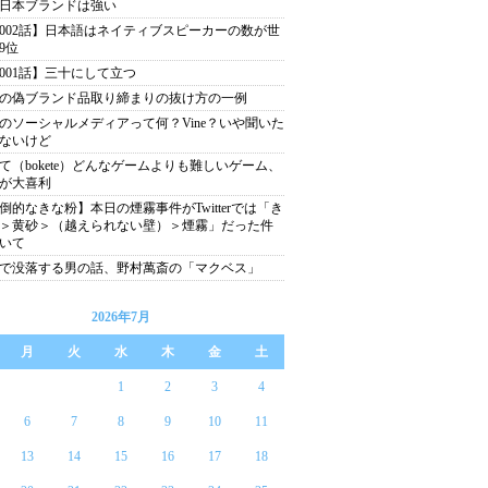
日本ブランドは強い
002話】日本語はネイティブスピーカーの数が世
9位
001話】三十にして立つ
の偽ブランド品取り締まりの抜け方の一例
のソーシャルメディアって何？Vine？いや聞いた
ないけど
て（bokete）どんなゲームよりも難しいゲーム、
が大喜利
倒的なきな粉】本日の煙霧事件がTwitterでは「き
＞黄砂＞（越えられない壁）＞煙霧」だった件
いて
分で没落する男の話、野村萬斎の「マクベス」
2026年7月
月
火
水
木
金
土
1
2
3
4
6
7
8
9
10
11
13
14
15
16
17
18