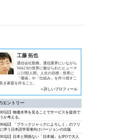
工藤 拓也
通信会社勤務。通信業界にいながら
Web2.0の世界に魅せられたヒューマ
ン2.0型人間。人生の目標：世界に
「価値」や「仕組み」を作り残すこ
良き家庭を作ること。
» 詳しいプロフィール
のエントリー
005話】物価水準を見ることでサービスを提供で
うか考える。
004話】「ブラックジャックによろしく」のフリ
に伴う日本語学習者向けバージョンの出版
003話】日本と関係ない「日本城」もIPOで大人