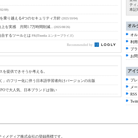
ティ
本記
/02/09)
障壁を乗り越える4つのセキュリティ方針
(2025/10/04)
オル
向上を実感 月間1.7万時間削減...
(2025/08/26)
オル
統合するツールとは
PR(ITmedia エンタープライズ)
利用
Recommended by
プラ
お問
アイ
ビスを提供できそうか考える。
プレ
しく」のフリー化に伴う日本語学習者向けバージョンの出版
メー
IPOで大人気、日本ブランドは強い
RSS
Twitt
はアイティメディア株式会社の登録商標です。