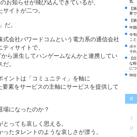
了のお知らせが飛び込んできているが、
気、
【第
たサイトが二つ。
界で
【第
」だ。
中国
今旬
株式会社パワードコムという電力系の通信会社
こと
ニティサイトで、
ボケ
それ
ログから派生してハンゲームなんかと連携してい
【圧
スだ。
な粉
につ
90
ポイントは「コミュニティ」を軸に
った要素をサービスの主軸にサービスを提供して
日
退場になったのか？
5
がとっても哀しく思える。
12
かったタレントのような哀しさが漂う。