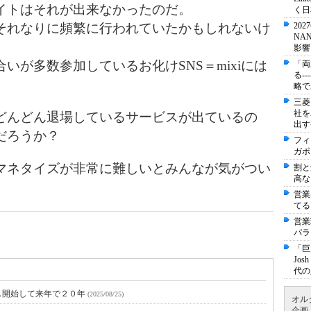
イトはそれが出来なかったのだ。
く日
それなりに頻繁に行われていたかもしれないけ
20
NA
影響
いが多数参加しているお化けSNS＝mixiには
「両
る-
略で
三菱
社を
どんどん退場しているサービスが出ているの
出す
だろうか？
フィ
ガポ
マネタイズが非常に難しいとみんなが気がつい
割と
高な
営業
てる
営業
パラ
「巨
Jo
代の
ス開始して来年で２０年
(2025/08/25)
オル
企画