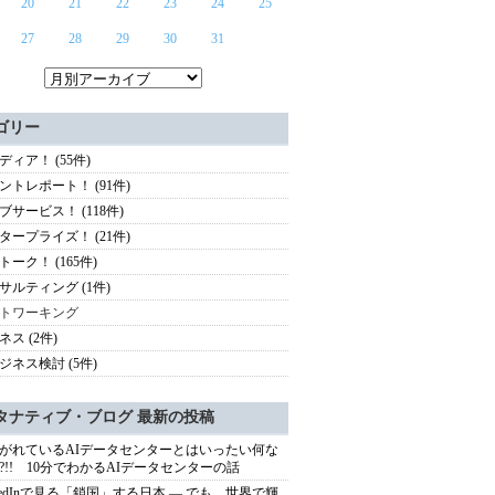
20
21
22
23
24
25
27
28
29
30
31
ゴリー
ディア！ (55件)
ントレポート！ (91件)
ブサービス！ (118件)
タープライズ！ (21件)
トーク！ (165件)
サルティング (1件)
トワーキング
ネス (2件)
ジネス検討 (5件)
タナティブ・ブログ 最新の投稿
がれているAIデータセンターとはいったい何な
?!! 10分でわかるAIデータセンターの話
nkedInで見る「鎖国」する日本 ― でも、世界で輝