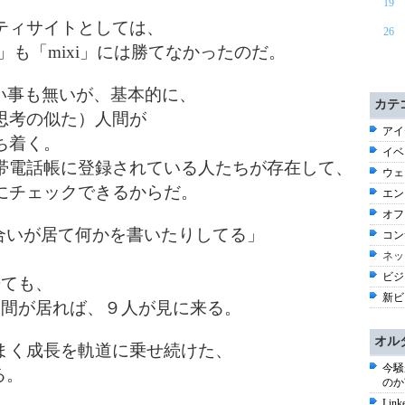
19
ティサイトとしては、
26
」も「mixi」には勝てなかったのだ。
い事も無いが、基本的に、
カテ
思考の似た）人間が
アイ
ち着く。
イベ
帯電話帳に登録されている人たちが存在して、
ウェ
にチェックできるからだ。
エン
オフ
り合いが居て何かを書いたりしてる」
コン
ネッ
ビジ
居ても、
新ビ
人間が居れば、９人が見に来る。
オル
まく成長を軌道に乗せ続けた、
今騒
る。
のか
Li