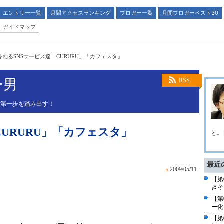
エントリー一覧
月間アクセスランキング
ブロガー一覧
月間ブロガーベスト30
ガイドマップ
終わるSNSサービス達「CURURU」「カフェスタ」
ー男
RSS
の第一歩を踏み出す！
CURURU」「カフェスタ」
と。
最近
»
2009/05/11
【第
きそ
【第
ー化
【第