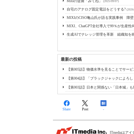
Mixiの逆襲「みてね」
(2025/09/07)
自宅のアナログ固定電話をどうする?
(2026
MIXIのCISO亀山氏が語る実践事例 
MIXI、ChatGPT全社導入で99％が生産性
生成AIでナレッジ管理を革新 組織知を
最新の投稿
【第005話】物価水準を見ることでサー
【第004話】「ブラックジャックによろ
【第003話】日本と関係ない「日本城」も
Share
Post
-
ITmedia