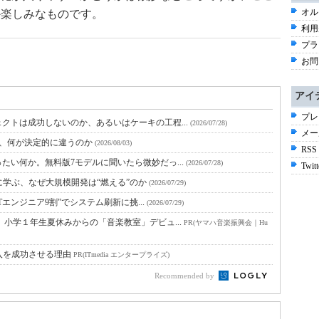
オル
るか楽しみなものです。
利用
プラ
お問
アイ
プレ
クトは成功しないのか、あるいはケーキの工程...
(2026/07/28)
メー
と、何が決定的に違うのか
(2026/08/03)
RSS
たい何か。無料版7モデルに聞いたら微妙だっ...
(2026/07/28)
Twitt
に学ぶ、なぜ大規模開発は“燃える”のか
(2026/07/29)
Tエンジニア9割”でシステム刷新に挑...
(2026/07/29)
小学１年生夏休みからの「音楽教室」デビュ...
PR(ヤマハ音楽振興会｜Hu
入を成功させる理由
PR(ITmedia エンタープライズ)
Recommended by