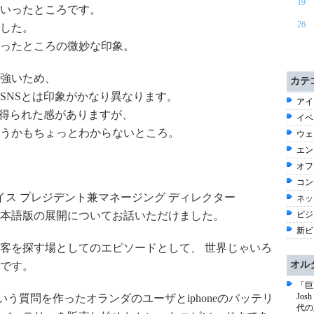
19
いったところです。
26
ました。
ったところの微妙な印象。
強いため、
カテ
SNSとは印象がかなり異なります。
アイ
価が得られた感がありますが、
イベ
うかもちょっとわからないところ。
ウェ
エン
オフ
コン
イス プレジデント兼マネージング ディレクター
ネッ
本語版の展開についてお話いただけました。
ビジ
新ビ
客を探す場としてのエピソードとして、 世界じゃいろ
オル
です。
「巨
Jo
という質問を作ったオランダのユーザとiphoneのバッテリ
代の