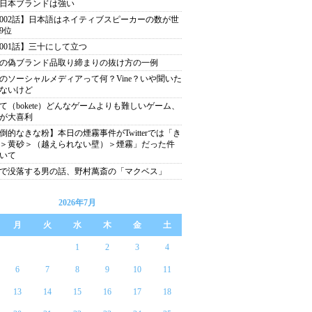
日本ブランドは強い
002話】日本語はネイティブスピーカーの数が世
9位
001話】三十にして立つ
の偽ブランド品取り締まりの抜け方の一例
のソーシャルメディアって何？Vine？いや聞いた
ないけど
て（bokete）どんなゲームよりも難しいゲーム、
が大喜利
倒的なきな粉】本日の煙霧事件がTwitterでは「き
＞黄砂＞（越えられない壁）＞煙霧」だった件
いて
分で没落する男の話、野村萬斎の「マクベス」
2026年7月
月
火
水
木
金
土
1
2
3
4
6
7
8
9
10
11
13
14
15
16
17
18