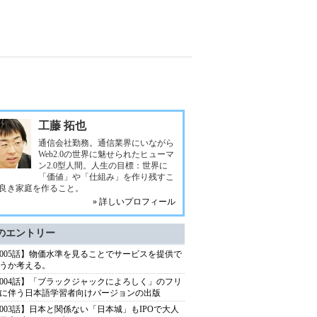
工藤 拓也
通信会社勤務。通信業界にいながら
Web2.0の世界に魅せられたヒューマ
ン2.0型人間。人生の目標：世界に
「価値」や「仕組み」を作り残すこ
良き家庭を作ること。
» 詳しいプロフィール
のエントリー
005話】物価水準を見ることでサービスを提供で
うか考える。
004話】「ブラックジャックによろしく」のフリ
に伴う日本語学習者向けバージョンの出版
003話】日本と関係ない「日本城」もIPOで大人