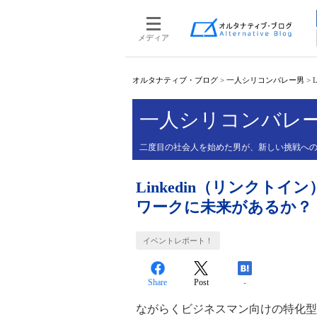
メディア
オルタナティブ・ブログ
>
一人シリコンバレー男
>
一人シリコンバレ
二度目の社会人を始めた男が、新しい挑戦へ
Linkedin（リンク
ワークに未来があるか？
イベントレポート！
Share
Post
-
ながらくビジネスマン向けの特化型