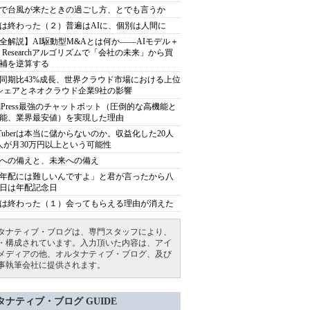
で台風が来たときの過ごし方、とでも言うか
は終わった（２）普遍はAIに、個別は人間に
全解説】AI駆動型M&Aとは何か――AIモデル＋
ep Researchアルゴリズムで「会社の未来」から買
補を逆算する
同期比43%成長、世界クラウド市場における上位
シェアとネオクラウド企業9社の影響
rdPress最強のチャットボット（圧倒的な高機能と
能、業界最安値）を実現した理由
uTuberは本当に儲からないのか。収益化した20人
人が月30万円以上という可能性
への備えと、未来への備え
年配には難しいんですよ」と君が言ったから八
日は年配記念日
は終わった（１）会ってもらえる理由が消えた
タナティブ・ブログは、専門スタッフにより、
・構成されています。入力頂いた内容は、アイ
メディアの他、オルタナティブ・ブログ、及び
事執筆会社に提供されます。
タナティブ・ブログ GUIDE