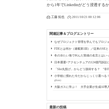
から1年でLinkedinがどう浸透す
工藤 拓也
2011/10/21 00:12:06
関連記事＆ブログエントリー
なぜプロジェクト管理を学んでもプロジェ
FDEとは何か（連載第1回）／従来のSE
冬の冷たい海で叫んだ英雄の名言とはいっ
日本通運×アクセンチュアの124億円訴訟
「SIer丸投げ」からどう脱却する？ “非I
小学校に慣れた今だからじっくり選べる！ 
gKum)
大阪ガスに学ぶ！ 大手企業が生成AI導
最新の投稿