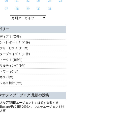
20
21
22
23
24
25
27
28
29
30
31
ゴリー
ディア！ (55件)
ントレポート！ (91件)
ブサービス！ (118件)
タープライズ！ (21件)
トーク！ (165件)
サルティング (1件)
トワーキング
ネス (2件)
ジネス検討 (5件)
タナティブ・ブログ 最新の投稿
大な万能HRエージェント」は必ず失敗する----
sh Bersinが描くHR 2030と、マルチエージェント時
人事