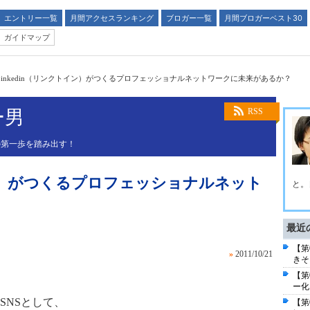
エントリー一覧
月間アクセスランキング
ブロガー一覧
月間ブロガーベスト30
ガイドマップ
Linkedin（リンクトイン）がつくるプロフェッショナルネットワークに未来があるか？
ー男
RSS
の第一歩を踏み出す！
トイン）がつくるプロフェッショナルネット
と。
最近
【第
»
2011/10/21
きそ
【第
ー化
SNSとして、
【第