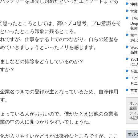
バッテリーを販売し始めたといったエピソードまであ
沖縄
営業
【完
れてみて思ったところとしては、高いプロ思考、プロ意識をそ
De
収候
といったところ印象に残るところ。
前年
れですが、仕事をする上でのつながり、自らの経歴を
3社
めていきましょうといったノリを感じます。
Wo
高性
Yo
ましなどの排除をどうしているのか？
に1
すか？
台風
「ご
月二
営業
企業名つきでの登録が主となっているため、自浄作用
す。
オル
企画
ティ
ょっている人がおおいので、僕がたとえば他の企業名
本記
業の中の人に見つかりやすいでしょうね。
オル
化が入りやすいかどうかは微妙なところですが、ここ