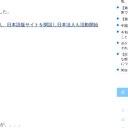
気、
【第
した。
界で
【第
本格参入、日本語版サイトを開設し日本法人も活動開始
中国
今旬
こと
ボケ
それ
【圧
な粉
につ
90
日
5
12
が、、、、