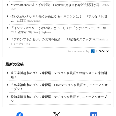
Microsoft 365の値上げが訴訟 Copilotの抱き合わせ販売問題が再...
(2025/
12/02)
情シスがいきいきと働くためにやるべきこととは？ リアルな「お悩
み」に回答
(2026/05/02)
「イソジン®クリアうがい薬」といっしょに「うがいパワー」で一年
中！ 健やか
PR(iNova｜Hugkum)
「プロンプトが面倒」の悲鳴を解消！ AI定着のステップ
PR(ITmedia エ
ンタープライズ)
Recommended by
最新の投稿
埼玉県川越市のゴルフ練習場、デジタル会員証での新システム稼働開
始！
広島県福山市のゴルフ練習場、LINEデジタル会員証でリニューアルオ
ープン！
愛知県清須市のゴルフ練習場、デジタル会員証でリニューアルオープ
ン