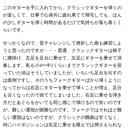
このギターを手に入れてから、クラシックギターを弾くの
が楽しくて、仕事で心身共に疲れ果てて帰宅しても、ほん
の少しギターを弾く時間があるだけで気持ちが落ち着くく
らいです。
せっかくなので、昔チャレンジして挫折した曲も練習しよ
うと思ったのですが・・・普通、クラシックギターは椅子
に腰掛け、左足を足台に乗せて、左足にギターを乗せて演
奏します。私も小4〜中2くらいまでクラシックギターを習
っていた頃はそうしていましたが、いちいち足台を出すの
は面倒ですし、そのうちフォークギターばかり弾くように
なってからは右足にギターを乗せて弾くことが増え、足台
も古くなったので捨ててしまいました。右足に乗せる弾き
方だとあぐらをかいても同じ感じで弾けるので良いのです
が、難しい運指が困難なのです。フォークではそれほど難
しい運指はないのですが、クラシックの難曲は甘くなく、
特にハイポジションは右足に乗せる構えでは押さえられな