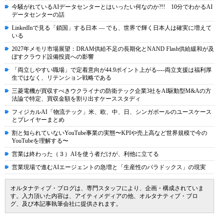
今騒がれているAIデータセンターとはいったい何なのか?!! 10分でわかるAI
データセンターの話
LinkedInで見る「鎖国」する日本 ― でも、世界で輝く日本人は確実に増えて
いる
2027年メモリ市場展望：DRAM供給不足の長期化とNAND Flash供給緩和が及
ぼすクラウド設備投資への影響
「両立しやすい職場」で定着意向が44.9ポイント上がる----両立支援は福利厚
生ではなく、リテンション戦略である
三菱電機が買収すべきウクライナの防衛テック企業3社をAI駆動型M&Aの方
法論で特定、買収金額を割り出すケーススタディ
フィジカルAI「物流テック」米、欧、中、日、シンガポールのユースケース
とプレイヤーまとめ
割と知られていないYouTube事業の実態〜KPIや売上高など世界規模で今の
YouTubeを理解する〜
営業は終わった（３）AIを使う者だけが、利他に立てる
営業現場で進むAIエージェントの急増と「生産性のパラドックス」の現実
オルタナティブ・ブログは、専門スタッフにより、企画・構成されていま
す。入力頂いた内容は、アイティメディアの他、オルタナティブ・ブロ
グ、及び本記事執筆会社に提供されます。