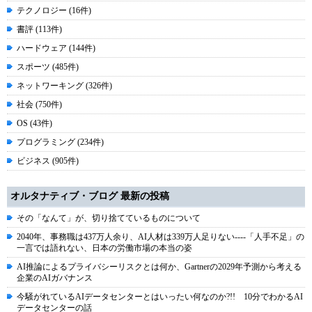
テクノロジー (16件)
書評 (113件)
ハードウェア (144件)
スポーツ (485件)
ネットワーキング (326件)
社会 (750件)
OS (43件)
プログラミング (234件)
ビジネス (905件)
オルタナティブ・ブログ 最新の投稿
その「なんて」が、切り捨てているものについて
2040年、事務職は437万人余り、AI人材は339万人足りない----「人手不足」の
一言では語れない、日本の労働市場の本当の姿
AI推論によるプライバシーリスクとは何か、Gartnerの2029年予測から考える
企業のAIガバナンス
今騒がれているAIデータセンターとはいったい何なのか?!! 10分でわかるAI
データセンターの話