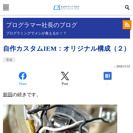
プログラマー社長のブログ
プログラミングでメシが食えるか！？
自作カスタムIEM：オリジナル構成（２）
音楽
»
2016/11/12
Share
Post
-
前回
の続きです。