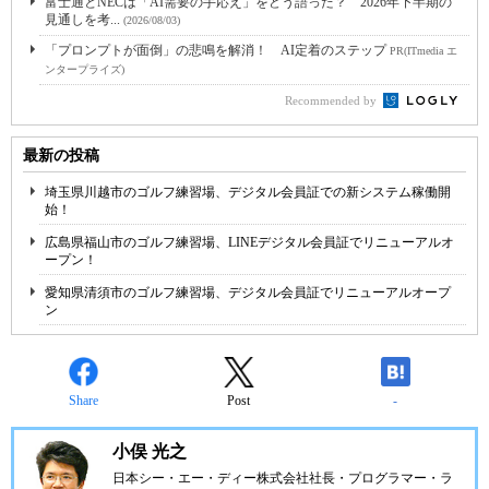
富士通とNECは「AI需要の手応え」をどう語った？ 2026年下半期の
見通しを考...
(2026/08/03)
「プロンプトが面倒」の悲鳴を解消！ AI定着のステップ
PR(ITmedia エ
ンタープライズ)
Recommended by
最新の投稿
埼玉県川越市のゴルフ練習場、デジタル会員証での新システム稼働開
始！
広島県福山市のゴルフ練習場、LINEデジタル会員証でリニューアルオ
ープン！
愛知県清須市のゴルフ練習場、デジタル会員証でリニューアルオープ
ン
Share
Post
-
小俣 光之
日本シー・エー・ディー株式会社
社長・プログラマー・ラ