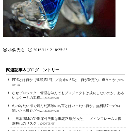
小俣 光之
2016/11/12 18:25:35
関連記事＆ブログエントリー
FDEとは何か（連載第1回）／従来のSEと、何が決定的に違うのか
(2026/
08/03)
なぜプロジェクト管理を学んでもプロジェクトは成功しないのか、ある
いはケーキの工程...
(2026/07/28)
冬の冷たい海で叫んだ英雄の名言とはいったい何か。無料版7モデルに
聞いたら微妙だっ...
(2026/07/28)
「日本IBMのNHK案件失敗は既定路線だった」 メインフレーム大撤
退時代のリスク...
(2026/08/06)