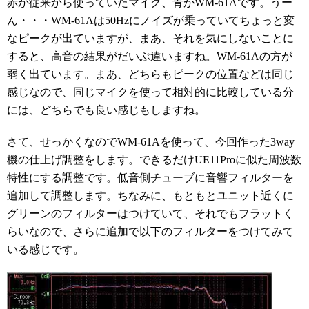
赤が従来から使っていたマイク、青がWM-61Aです。うー
ん・・・WM-61Aは50Hzにノイズが乗っていてちょっと変
なピークが出ていますが、まあ、それを気にしないことに
すると、高音の結果がだいぶ違いますね。WM-61Aの方が
弱く出ています。まあ、どちらもピークの位置などは同じ
感じなので、同じマイクを使って相対的に比較している分
には、どちらでも良い感じもしますね。
さて、せっかくなのでWM-61Aを使って、今回作った3way
機の仕上げ調整をします。できるだけUE11Proに似た周波数
特性にする調整です。低音側チューブに音響フィルターを
追加して調整します。ちなみに、もともとユニット近くに
グリーンのフィルターはつけていて、それでもフラットく
らいなので、さらに追加で以下のフィルターをつけてみて
いる感じです。