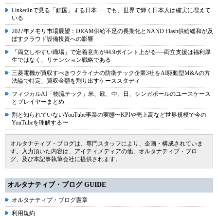
LinkedInで見る「鎖国」する日本 ― でも、世界で輝く日本人は確実に増えて
いる
2027年メモリ市場展望：DRAM供給不足の長期化とNAND Flash供給緩和が及
ぼすクラウド設備投資への影響
「両立しやすい職場」で定着意向が44.9ポイント上がる----両立支援は福利厚
生ではなく、リテンション戦略である
三菱電機が買収すべきウクライナの防衛テック企業3社をAI駆動型M&Aの方
法論で特定、買収金額を割り出すケーススタディ
フィジカルAI「物流テック」米、欧、中、日、シンガポールのユースケース
とプレイヤーまとめ
割と知られていないYouTube事業の実態〜KPIや売上高など世界規模で今の
YouTubeを理解する〜
オルタナティブ・ブログは、専門スタッフにより、企画・構成されていま
す。入力頂いた内容は、アイティメディアの他、オルタナティブ・ブロ
グ、及び本記事執筆会社に提供されます。
オルタナティブ・ブログ GUIDE
オルタナティブ・ブログ憲章
利用規約