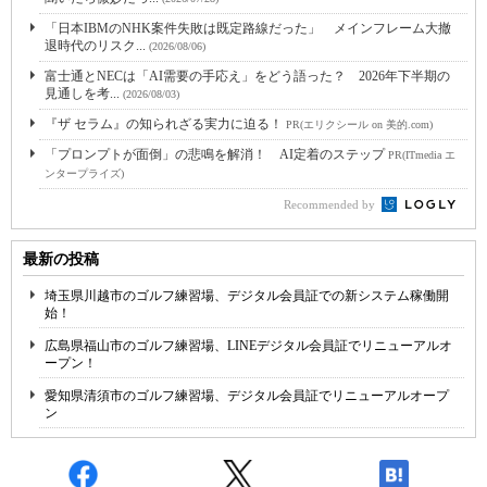
「日本IBMのNHK案件失敗は既定路線だった」 メインフレーム大撤
退時代のリスク...
(2026/08/06)
富士通とNECは「AI需要の手応え」をどう語った？ 2026年下半期の
見通しを考...
(2026/08/03)
『ザ セラム』の知られざる実力に迫る！
PR(エリクシール on 美的.com)
「プロンプトが面倒」の悲鳴を解消！ AI定着のステップ
PR(ITmedia エ
ンタープライズ)
Recommended by
最新の投稿
埼玉県川越市のゴルフ練習場、デジタル会員証での新システム稼働開
始！
広島県福山市のゴルフ練習場、LINEデジタル会員証でリニューアルオ
ープン！
愛知県清須市のゴルフ練習場、デジタル会員証でリニューアルオープ
ン