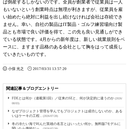
ば倒産するしかないのです。全員が創業者で従業員は一人
もいないという創業時点は無理が利きますが、従業員を雇
い始めたら絶対に利益を出し続けなければ会社は存続でき
ません。幸い、自社の製品はIT製品・ゴルフ練習場向け製
品とも市場で良い評価を得て、この先も良い見通しができ
ている状態です。4月からの新年度は、新しい就業規則をベ
ースに、ますます品格のある会社として胸をはって成長し
ていきたいものです。
小俣 光之
2017/03/31 13:57:20
関連記事＆ブログエントリー
FDEとは何か（連載第1回）／従来のSEと、何が決定的に違うのか
(2026/
08/03)
なぜプロジェクト管理を学んでもプロジェクトは成功しないのか、ある
いはケーキの工程...
(2026/07/28)
冬の冷たい海で叫んだ英雄の名言とはいったい何か。無料版7モデルに
聞いたら微妙だっ...
(2026/07/28)