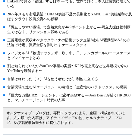
LinkedInで見る「鎖国」する日本 ― でも、世界で輝く日本人は確実に増えて
いる
2027年メモリ市場展望：DRAM供給不足の長期化とNAND Flash供給緩和が及
ぼすクラウド設備投資への影響
「両立しやすい職場」で定着意向が44.9ポイント上がる----両立支援は福利厚
生ではなく、リテンション戦略である
三菱電機が買収すべきウクライナの防衛テック企業3社をAI駆動型M&Aの方
法論で特定、買収金額を割り出すケーススタディ
フィジカルAI「物流テック」米、欧、中、日、シンガポールのユースケース
とプレイヤーまとめ
割と知られていないYouTube事業の実態〜KPIや売上高など世界規模で今の
YouTubeを理解する〜
営業は終わった（３）AIを使う者だけが、利他に立てる
営業現場で進むAIエージェントの急増と「生産性のパラドックス」の現実
「巨大な万能HRエージェント」は必ず失敗する----Josh Bersinが描くHR 2030
と、マルチエージェント時代の人事
オルタナティブ・ブログは、専門スタッフにより、企画・構成されていま
す。入力頂いた内容は、アイティメディアの他、オルタナティブ・ブロ
グ、及び本記事執筆会社に提供されます。