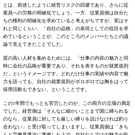
とは、前述したように経営リスクの回避であり、さらに従
業員への労務の明確化でしょう。一方、従業員側は自分た
ちの権利の明確化を求めていると考えがちですが、実はそ
れと同じくらい、「自社の品格」の表現としての役目を求
めているということが、このところのメンバーたちとの議
論で見えてきたことでした。
質の高い人材を集めるためには、「仕事の内容の魅力と同
時に会社の品格が重要であり、それを表すものが就業規則
だ」というイメージです。どれだけ仕事の実績や内容で魅
力を語っても、自社の就業規則がボロボロでは胸をはって
採用活動もできない、ということです。
この1年間でもっとも苦労したのが、この両方の立場の満足
でした。経営側は「そんなに細かいことまで国に縛られる
のなら、従業員に対しても厳しい縛りを設けなければ釣り
合わない」と受け取ってしまいますし、従業員側は「きち
んと労働基準法に準拠した上で、自社ならではの魅力が欲