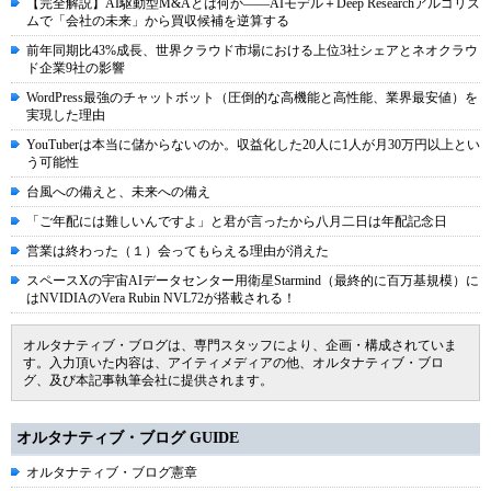
【完全解説】AI駆動型M&Aとは何か――AIモデル＋Deep Researchアルゴリズ
ムで「会社の未来」から買収候補を逆算する
前年同期比43%成長、世界クラウド市場における上位3社シェアとネオクラウ
ド企業9社の影響
WordPress最強のチャットボット（圧倒的な高機能と高性能、業界最安値）を
実現した理由
YouTuberは本当に儲からないのか。収益化した20人に1人が月30万円以上とい
う可能性
台風への備えと、未来への備え
「ご年配には難しいんですよ」と君が言ったから八月二日は年配記念日
営業は終わった（１）会ってもらえる理由が消えた
スペースXの宇宙AIデータセンター用衛星Starmind（最終的に百万基規模）に
はNVIDIAのVera Rubin NVL72が搭載される！
オルタナティブ・ブログは、専門スタッフにより、企画・構成されていま
す。入力頂いた内容は、アイティメディアの他、オルタナティブ・ブロ
グ、及び本記事執筆会社に提供されます。
オルタナティブ・ブログ GUIDE
オルタナティブ・ブログ憲章