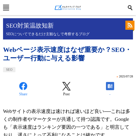
SEO対策温故知新
SEOについてできるだけ主観なしで考察するブログ
Webページ表示速度はなぜ重要か？SEO・
ユーザー行動に与える影響
SEO
»
2025/07/28
Share
Post
-
Webサイトの表示速度は速ければ速いほど良い──これは多
くの制作者やマーケターが共通して持つ認識です。Google
も「表示速度はランキング要因の一つである」と明言して
おり、遅さによって不利になることは確かです。