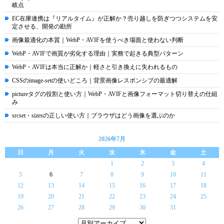
岐点
EC在庫連携は『リアルタイム』が正解か？売り越しを防ぎつつシステムを安
定させる、開発の勘所
画像最適化の本質｜WebP・AVIFを使うべき場面と使わない判断
WebP・AVIFで画質が劣化する理由｜実務で起きる典型パターン
WebP・AVIFは本当に正解か｜軽さと引き換えに失われるもの
CSSのimage-setの使いどころ｜背景画像レスポンシブの最適解
pictureタグの役割と使い方｜WebP・AVIFと画像フォーマット切り替えの仕組
み
srcset・sizesの正しい使い方｜ブラウザはどう画像を選ぶのか
2026年7月
日
月
火
水
木
金
土
1
2
3
4
5
6
7
8
9
10
11
12
13
14
15
16
17
18
19
20
21
22
23
24
25
26
27
28
29
30
31