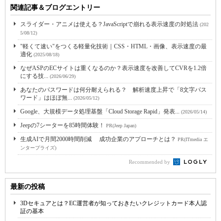
関連記事＆ブログエントリー
スライダー・アニメは使える？JavaScriptで崩れる表示速度の対処法
(202
5/08/12)
"軽くて速い"をつくる軽量化技術｜CSS・HTML・画像、表示速度の最
適化
(2025/08/18)
なぜASPのECサイトは重くなるのか？表示速度を改善してCVRを1.2倍
にする技...
(2026/06/29)
あなたのパスワードは何分耐えられる？ 解析速度上昇で「8文字パス
ワード」はほぼ無...
(2026/05/12)
Google、大規模データ処理基盤「Cloud Storage Rapid」発表...
(2026/05/14)
Jeepの7シーターを85時間体験！
PR(Jeep Japan)
生成AIで月間2000時間削減 成功企業のアプローチとは？
PR(ITmedia エ
ンタープライズ)
Recommended by
最新の投稿
3Dセキュアとは？EC運営者が知っておきたいクレジットカード本人認
証の基本