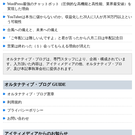
WordPress最強のチャットボット（圧倒的な高機能と高性能、業界最安値）を
実現した理由
YouTuberは本当に儲からないのか。収益化した20人に1人が月30万円以上とい
う可能性
台風への備えと、未来への備え
「ご年配には難しいんですよ」と君が言ったから八月二日は年配記念日
営業は終わった（１）会ってもらえる理由が消えた
オルタナティブ・ブログは、専門スタッフにより、企画・構成されていま
す。入力頂いた内容は、アイティメディアの他、オルタナティブ・ブロ
グ、及び本記事執筆会社に提供されます。
オルタナティブ・ブログ GUIDE
オルタナティブ・ブログ憲章
利用規約
プライバシーポリシー
お問い合わせ
アイティメディアからのお知らせ