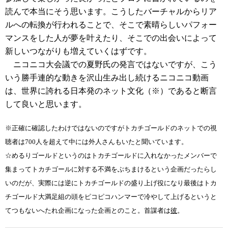
読んで本当にそう思います。こうしたバーチャルからリア
ルへの転換が行われることで、そこで素晴らしいパフォー
マンスをした人が夢を叶えたり、そこでの出会いによって
新しいつながりも増えていくはずです。
ニコニコ大会議での夏野氏の発言ではないですが、こう
いう勝手連的な動きを沢山生み出し続けるニコニコ動画
は、世界に誇れる日本発のネット文化（※）であると断言
して良いと思います。
※正確に確認したわけではないのですがトカチゴールドのネットでの視
聴者は700人を超えて中には外人さんもいたと聞いています。
☆めるりゴールドというのは
トカチゴールドに入れなかったメンバーで
集まって
トカチゴールに対する不満をぶちまけるという企画だったらし
いのだが、実際には逆にトカチゴールドの盛り上げ役になり最後はトカ
チゴールド大満足組の頭をピコピコハンマーで冷やして上げるというと
てつもないへたれ企画になった企画とのこと。首謀者は
彼
。