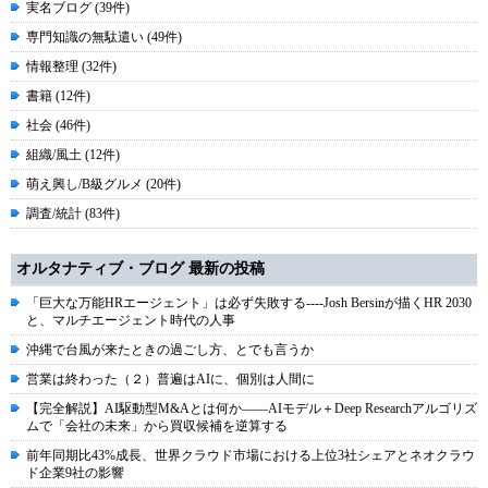
実名ブログ (39件)
専門知識の無駄遣い (49件)
情報整理 (32件)
書籍 (12件)
社会 (46件)
組織/風土 (12件)
萌え興し/B級グルメ (20件)
調査/統計 (83件)
オルタナティブ・ブログ 最新の投稿
「巨大な万能HRエージェント」は必ず失敗する----Josh Bersinが描くHR 2030
と、マルチエージェント時代の人事
沖縄で台風が来たときの過ごし方、とでも言うか
営業は終わった（２）普遍はAIに、個別は人間に
【完全解説】AI駆動型M&Aとは何か――AIモデル＋Deep Researchアルゴリズ
ムで「会社の未来」から買収候補を逆算する
前年同期比43%成長、世界クラウド市場における上位3社シェアとネオクラウ
ド企業9社の影響