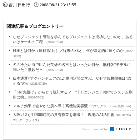
吉川 日出行
2008/08/31 23:15:55
関連記事＆ブログエントリー
なぜプロジェクト管理を学んでもプロジェクトは成功しないのか、ある
いはケーキの工程...
(2026/07/28)
FDEとは何か（連載第1回）／従来のSEと、何が決定的に違うのか
(2026/
08/03)
冬の冷たい海で叫んだ英雄の名言とはいったい何か。無料版7モデルに
聞いたら微妙だっ...
(2026/07/28)
日本通運×アクセンチュアの124億円訴訟に学ぶ、なぜ大規模開発は“燃
える”のか
(2026/07/29)
「SIer丸投げ」からどう脱却する？ “非ITエンジニア9割”でシステム刷
新に挑...
(2026/07/29)
マルチ効果で健やかな肌へ導く高機能美容液
PR(エリクシール on 美的.com)
大阪ガスが月2000時間の共有作業を削減！ 現場のAI活用術
PR(ITmedia
エンタープライズ)
Recommended by