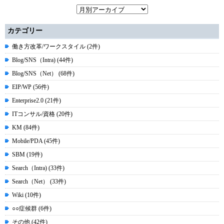
カテゴリー
働き方改革/ワークスタイル (2件)
Blog/SNS（Intra) (44件)
Blog/SNS（Net） (68件)
EIP/WP (56件)
Enterprise2.0 (21件)
ITコンサル/資格 (20件)
KM (84件)
Mobile/PDA (45件)
SBM (19件)
Search（Intra) (33件)
Search（Net） (33件)
Wiki (10件)
○○症候群 (6件)
その他 (42件)