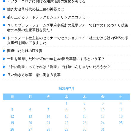
アフターコロナにおける知識活用の変化を考える
働き方改革時代の新三種の神器とは
盛り上がるフードテックとシェアリングエコノミー
ＮＥＣプラットフォームズ甲府事業所の見学ツアーで日本のものづくり技術
者の本気の生産革新を見た！
トークノート社主催のセミナーでセクションエイト社における社内SNSの導
入事例を聞いてきました
間違いだらけのIT投資
一世を風靡したNotes/Dominoをjava開発基盤にするという案？
「社内副業」ってそれは「副業」では無いんじゃないだろうか？
良い働き方改革、悪い働き方改革
2026年7月
日
月
火
水
木
金
土
1
2
3
4
5
6
7
8
9
10
11
12
13
14
15
16
17
18
19
20
21
22
23
24
25
26
27
28
29
30
31