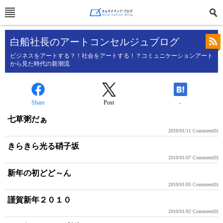
白船社長のアートコンセルジュブログ
ビジネスをアートする？！社会をアートする！？コミュニケーションアート
から見た時代の新潮流
Share
Post
-
七草粥だぁ
2010/01/11
Comment(0)
きらきら光る硝子坂
2010/01/07
Comment(0)
新年の初どど～ん
2010/01/05
Comment(0)
謹賀新年２０１０
2010/01/02
Comment(0)