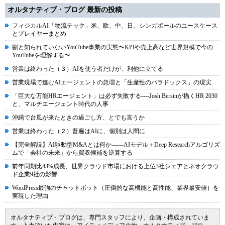
オルタナティブ・ブログ 最新の投稿
フィジカルAI「物流テック」米、欧、中、日、シンガポールのユースケース
とプレイヤーまとめ
割と知られていないYouTube事業の実態〜KPIや売上高など世界規模で今の
YouTubeを理解する〜
営業は終わった（３）AIを使う者だけが、利他に立てる
営業現場で進むAIエージェントの急増と「生産性のパラドックス」の現実
「巨大な万能HRエージェント」は必ず失敗する----Josh Bersinが描くHR 2030
と、マルチエージェント時代の人事
沖縄で台風が来たときの過ごし方、とでも言うか
営業は終わった（２）普遍はAIに、個別は人間に
【完全解説】AI駆動型M&Aとは何か――AIモデル＋Deep Researchアルゴリズ
ムで「会社の未来」から買収候補を逆算する
前年同期比43%成長、世界クラウド市場における上位3社シェアとネオクラウ
ド企業9社の影響
WordPress最強のチャットボット（圧倒的な高機能と高性能、業界最安値）を
実現した理由
オルタナティブ・ブログは、専門スタッフにより、企画・構成されていま