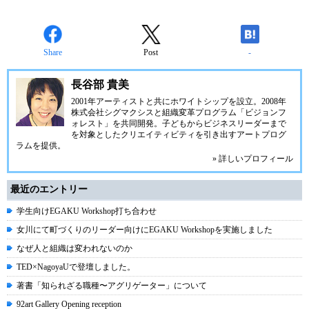
Share
Post
-
長谷部 貴美
2001年アーティストと共に
ホワイトシップ
を設立。2008年
株式会社シグマクシスと組織変革プログラム「ビジョンフ
ォレスト」を共同開発。子どもからビジネスリーダーまで
を対象としたクリエイティビティを引き出すアートプログ
ラムを提供。
» 詳しいプロフィール
最近のエントリー
学生向けEGAKU Workshop打ち合わせ
女川にて町づくりのリーダー向けにEGAKU Workshopを実施しました
なぜ人と組織は変われないのか
TED×NagoyaUで登壇しました。
著書「知られざる職種〜アグリゲーター」について
92art Gallery Opening reception