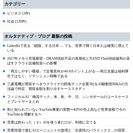
カテゴリー
ビジネス (3件)
社会 (120件)
オルタナティブ・ブログ 最新の投稿
LinkedInで見る「鎖国」する日本 ― でも、世界で輝く日本人は確実に増えて
いる
2027年メモリ市場展望：DRAM供給不足の長期化とNAND Flash供給緩和が及
ぼすクラウド設備投資への影響
「両立しやすい職場」で定着意向が44.9ポイント上がる----両立支援は福利厚
生ではなく、リテンション戦略である
三菱電機が買収すべきウクライナの防衛テック企業3社をAI駆動型M&Aの方
法論で特定、買収金額を割り出すケーススタディ
フィジカルAI「物流テック」米、欧、中、日、シンガポールのユースケース
とプレイヤーまとめ
割と知られていないYouTube事業の実態〜KPIや売上高など世界規模で今の
YouTubeを理解する〜
営業は終わった（３）AIを使う者だけが、利他に立てる
営業現場で進むAIエージェントの急増と「生産性のパラドックス」の現実