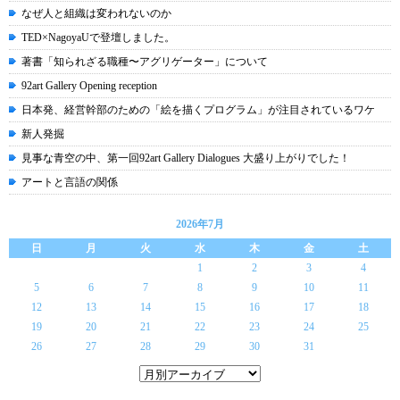
なぜ人と組織は変われないのか
TED×NagoyaUで登壇しました。
著書「知られざる職種〜アグリゲーター」について
92art Gallery Opening reception
日本発、経営幹部のための「絵を描くプログラム」が注目されているワケ
新人発掘
見事な青空の中、第一回92art Gallery Dialogues 大盛り上がりでした！
アートと言語の関係
2026年7月
日
月
火
水
木
金
土
1
2
3
4
5
6
7
8
9
10
11
12
13
14
15
16
17
18
19
20
21
22
23
24
25
26
27
28
29
30
31