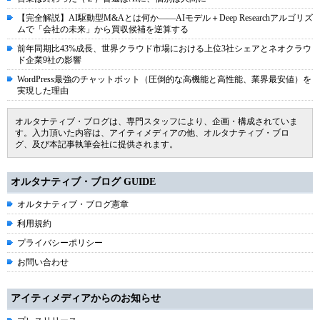
【完全解説】AI駆動型M&Aとは何か――AIモデル＋Deep Researchアルゴリズ
ムで「会社の未来」から買収候補を逆算する
前年同期比43%成長、世界クラウド市場における上位3社シェアとネオクラウ
ド企業9社の影響
WordPress最強のチャットボット（圧倒的な高機能と高性能、業界最安値）を
実現した理由
オルタナティブ・ブログは、専門スタッフにより、企画・構成されていま
す。入力頂いた内容は、アイティメディアの他、オルタナティブ・ブロ
グ、及び本記事執筆会社に提供されます。
オルタナティブ・ブログ GUIDE
オルタナティブ・ブログ憲章
利用規約
プライバシーポリシー
お問い合わせ
アイティメディアからのお知らせ