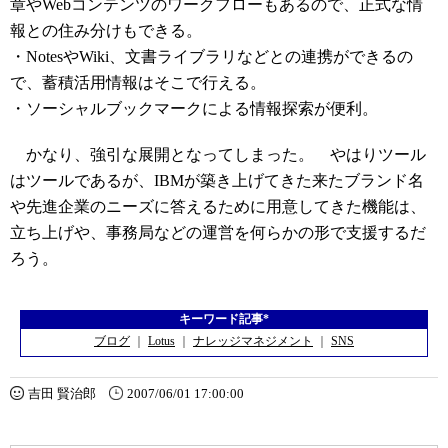
章やWebコンテンツのワークフローもあるので、正式な情
報との住み分けもできる。
・NotesやWiki、文書ライブラリなどとの連携ができるの
で、蓄積活用情報はそこで行える。
・ソーシャルブックマークによる情報探索が便利。
かなり、強引な展開となってしまった。 やはりツール
はツールであるが、IBMが築き上げてきた来たブランド名
や先進企業のニーズに答えるために用意してきた機能は、
立ち上げや、事務局などの運営を何らかの形で支援するだ
ろう。
キーワード記事*
ブログ
｜
Lotus
｜
ナレッジマネジメント
｜
SNS
吉田 賢治郎
2007/06/01 17:00:00