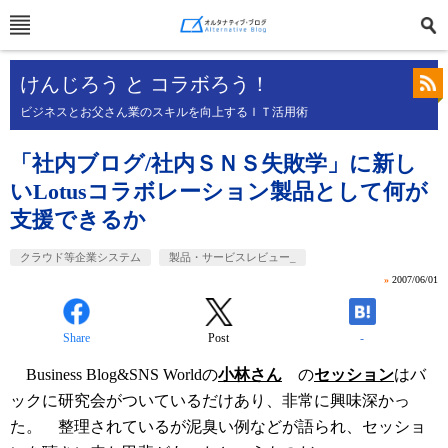
けんじろう と コラボろう！
ビジネスとお父さん業のスキルを向上するＩＴ活用術
「社内ブログ/社内ＳＮＳ失敗学」に新し
いLotusコラボレーション製品として何が
支援できるか
クラウド等企業システム
製品・サービスレビュー_
»
2007/06/01
Share
Post
-
Business Blog&SNS Worldの
小林さん
の
セッション
はバ
ックに研究会がついているだけあり、非常に興味深かっ
た。 整理されているが泥臭い例などが語られ、セッショ