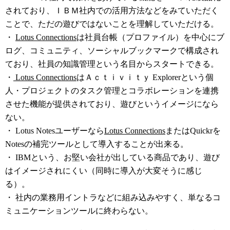
されており、ＩＢＭ社内での活用方法などをみていただく
ことで、ただの遊びではないことを理解していただける。
・
Lotus Connections
は社員台帳（プロファイル）を中心にブ
ログ、コミュニティ、ソーシャルブックマークで構成され
ており、社員の知識管理という名目からスタートできる。
・
Lotus Connections
はＡｃｔｉｖｉｔｙ Explorerという個
人・プロジェクトのタスク管理とコラボレーションを連携
させた機能が提供されており、遊びというイメージになら
ない。
・ Lotus Notesユーザーなら
Lotus Connections
またはQuickrを
Notesの補完ツールとして導入することが出来る。
・ IBMという、お堅い会社が出している商品であり、遊び
はイメージされにくい（同時に導入が大変そうに感じ
る）。
・ 社内の業務用イントラなどに組み込みやすく、単なるコ
ミュニケーションツールに終わらない。