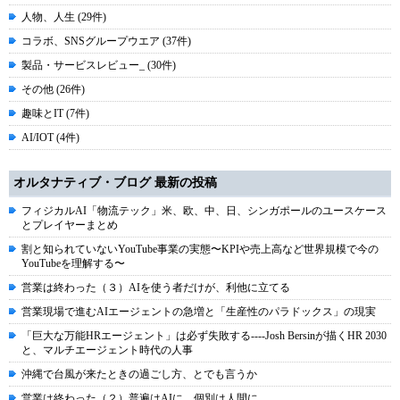
人物、人生 (29件)
コラボ、SNSグループウエア (37件)
製品・サービスレビュー_ (30件)
その他 (26件)
趣味とIT (7件)
AI/IOT (4件)
オルタナティブ・ブログ 最新の投稿
フィジカルAI「物流テック」米、欧、中、日、シンガポールのユースケース
とプレイヤーまとめ
割と知られていないYouTube事業の実態〜KPIや売上高など世界規模で今の
YouTubeを理解する〜
営業は終わった（３）AIを使う者だけが、利他に立てる
営業現場で進むAIエージェントの急増と「生産性のパラドックス」の現実
「巨大な万能HRエージェント」は必ず失敗する----Josh Bersinが描くHR 2030
と、マルチエージェント時代の人事
沖縄で台風が来たときの過ごし方、とでも言うか
営業は終わった（２）普遍はAIに、個別は人間に