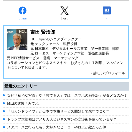
Share
Post
-
吉田 賢治郎
HCL Japanのシニアダイレクター
元 テックファーム 執行役員
元 日本IBM デジタルセールス事業 第一事業部 部長
元 ロータス マーケティング本部 販売促進部長
元 NEC情報サービス 営業、マーケティング
コラボレーションとビジネスのスキル、お父さんのＩＴ利用、マネジメン
トについてお伝えします。
» 詳しいプロフィール
最近のエントリー
なぜ「精巧な写真」や「寝てる人」では「スマホの顔認証」がダメなのか？
Mixiの逆襲「みてね」
「セカンドライフ」が日本で本格サービス開始して来年で２０年
トランプ大統領はアメリカ人ビジネスマンの交渉術を使っているか？
メタバースに行ったら、大好きなヒーローやロボが敵だった件