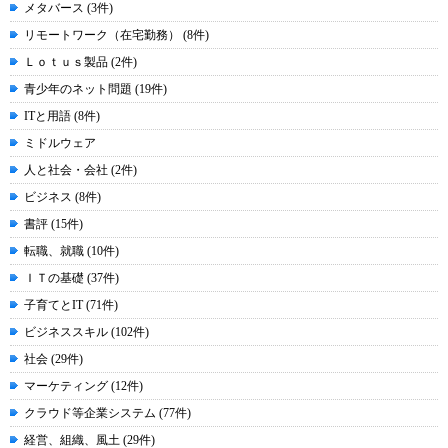
メタバース (3件)
リモートワーク（在宅勤務） (8件)
Ｌｏｔｕｓ製品 (2件)
青少年のネット問題 (19件)
ITと用語 (8件)
ミドルウェア
人と社会・会社 (2件)
ビジネス (8件)
書評 (15件)
転職、就職 (10件)
ＩＴの基礎 (37件)
子育てとIT (71件)
ビジネススキル (102件)
社会 (29件)
マーケティング (12件)
クラウド等企業システム (77件)
経営、組織、風土 (29件)