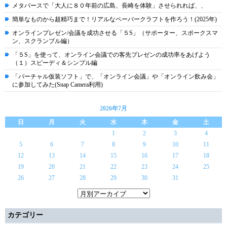
メタバースで「大人に８０年前の広島、長崎を体験」させられれば、、
簡単なものから超精巧まで！リアルなペーパークラフトを作ろう！(2025年)
オンラインプレゼン/会議を成功させる「５S」（サポーター、スポークスマ
ン、スクランブル編）
「５S」を使って、オンライン会議での客先プレゼンの成功率をあげよう
（１）スピーディ＆シンプル編
「バーチャル仮装ソフト」で、「オンライン会議」や「オンライン飲み会」
に参加してみた(Snap Camera利用)
2026年7月
日
月
火
水
木
金
土
1
2
3
4
5
6
7
8
9
10
11
12
13
14
15
16
17
18
19
20
21
22
23
24
25
26
27
28
29
30
31
カテゴリー