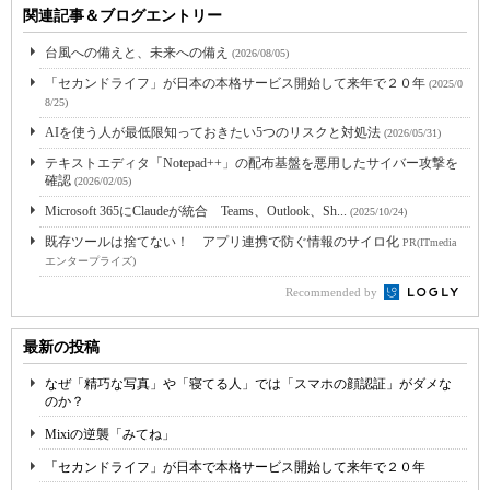
関連記事＆ブログエントリー
台風への備えと、未来への備え
(2026/08/05)
「セカンドライフ」が日本の本格サービス開始して来年で２０年
(2025/0
8/25)
AIを使う人が最低限知っておきたい5つのリスクと対処法
(2026/05/31)
テキストエディタ「Notepad++」の配布基盤を悪用したサイバー攻撃を
確認
(2026/02/05)
Microsoft 365にClaudeが統合 Teams、Outlook、Sh...
(2025/10/24)
既存ツールは捨てない！ アプリ連携で防ぐ情報のサイロ化
PR(ITmedia
エンタープライズ)
Recommended by
最新の投稿
なぜ「精巧な写真」や「寝てる人」では「スマホの顔認証」がダメな
のか？
Mixiの逆襲「みてね」
「セカンドライフ」が日本で本格サービス開始して来年で２０年