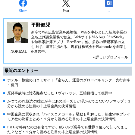
Share
Post
-
平野健児
新卒でWeb広告営業を経験後、Webを中心とした新規事業の
立ち上げ請負業務で独立。WebサイトM＆Aの「SiteStock」
や無料家計簿アプリ「ReceReco」他、多数の新規事業の立
ち上げ、運営に携わる。現在は株式会社Plainworksを創業し
「NOKIZAL」を運営中。
» 詳しいプロフィール
最近のエントリー
ホテル・旅館の口コミサイト「宿らん」運営のグローバルリンク、先行赤字
１億円
原発事故時は対応拠点だったＪヴィレッジ、五輪目指して復興中
かつてのPC販売の雄だが今はあのポーズしか浮かんでこないソフマップ：１
分から読める注目の非上場企業の決算情報
中国企業に買収され『ハイスコアガール』騒動も和解した、新生SNKプレイ
モア社の決算まとめ：１分から読める注目の非上場企業の決算情報
P＆Gが略称なのは有名ですが、紙パルプ業界でも世界２位って知ってまし
た？など：１分から読める注目の非上場企業の決算情報