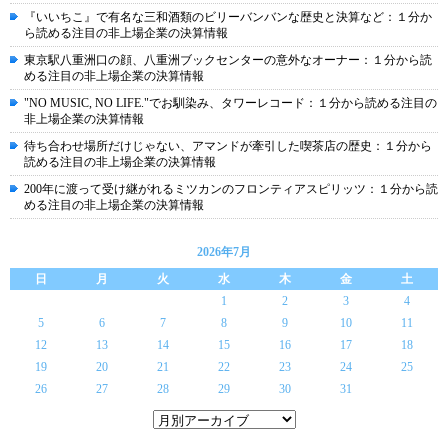
『いいちこ』で有名な三和酒類のビリーバンバンな歴史と決算など：１分か
ら読める注目の非上場企業の決算情報
東京駅八重洲口の顔、八重洲ブックセンターの意外なオーナー：１分から読
める注目の非上場企業の決算情報
"NO MUSIC, NO LIFE."でお馴染み、タワーレコード：１分から読める注目の
非上場企業の決算情報
待ち合わせ場所だけじゃない、アマンドが牽引した喫茶店の歴史：１分から
読める注目の非上場企業の決算情報
200年に渡って受け継がれるミツカンのフロンティアスピリッツ：１分から読
める注目の非上場企業の決算情報
2026年7月
日
月
火
水
木
金
土
1
2
3
4
5
6
7
8
9
10
11
12
13
14
15
16
17
18
19
20
21
22
23
24
25
26
27
28
29
30
31