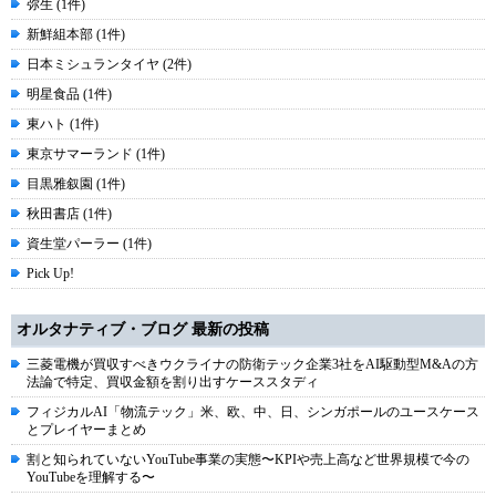
弥生 (1件)
新鮮組本部 (1件)
日本ミシュランタイヤ (2件)
明星食品 (1件)
東ハト (1件)
東京サマーランド (1件)
目黒雅叙園 (1件)
秋田書店 (1件)
資生堂パーラー (1件)
Pick Up!
オルタナティブ・ブログ 最新の投稿
三菱電機が買収すべきウクライナの防衛テック企業3社をAI駆動型M&Aの方
法論で特定、買収金額を割り出すケーススタディ
フィジカルAI「物流テック」米、欧、中、日、シンガポールのユースケース
とプレイヤーまとめ
割と知られていないYouTube事業の実態〜KPIや売上高など世界規模で今の
YouTubeを理解する〜