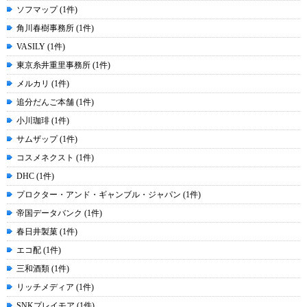
ソフマップ (1件)
角川春樹事務所 (1件)
VASILY (1件)
東京糸井重里事務所 (1件)
メルカリ (1件)
追分だんご本舗 (1件)
小川珈琲 (1件)
サムザップ (1件)
コスメネクスト (1件)
DHC (1件)
プロクター・アンド・ギャンブル・ジャパン (1件)
帝国データバンク (1件)
春日井製菓 (1件)
エコ配 (1件)
三和酒類 (1件)
リッチメディア (1件)
SNKプレイモア (1件)