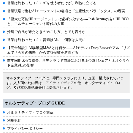
営業は終わった（３）AIを使う者だけが、利他に立てる
営業現場で進むAIエージェントの急増と「生産性のパラドックス」の現実
「巨大な万能HRエージェント」は必ず失敗する----Josh Bersinが描くHR 2030
と、マルチエージェント時代の人事
沖縄で台風が来たときの過ごし方、とでも言うか
営業は終わった（２）普遍はAIに、個別は人間に
【完全解説】AI駆動型M&Aとは何か――AIモデル＋Deep Researchアルゴリズ
ムで「会社の未来」から買収候補を逆算する
前年同期比43%成長、世界クラウド市場における上位3社シェアとネオクラウ
ド企業9社の影響
オルタナティブ・ブログは、専門スタッフにより、企画・構成されていま
す。入力頂いた内容は、アイティメディアの他、オルタナティブ・ブロ
グ、及び本記事執筆会社に提供されます。
オルタナティブ・ブログ GUIDE
オルタナティブ・ブログ憲章
利用規約
プライバシーポリシー