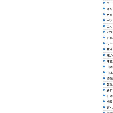
エー
オリ
カル
デア
ニッ
バス
ビル
フー
三省
俺の 
味覚糖
山本山
山本
崎陽軒
弥生 
新鮮
日本
明星
東ハト