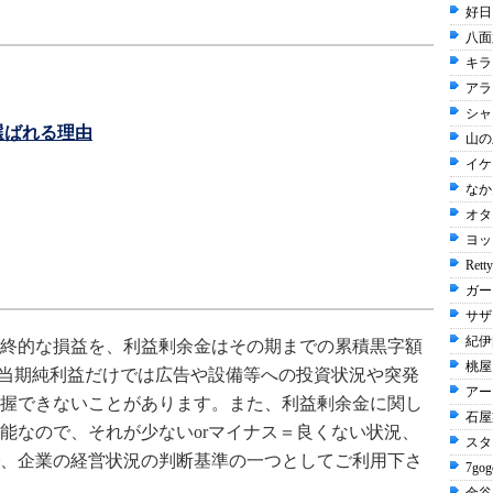
好日
八面
キラ
アラ
シャ
選ばれる理由
山の
イケ
なか卯
オタ
ヨッ
Rett
ガー
サザ
紀伊
終的な損益を、利益剰余金はその期までの累積黒字額
桃屋 
当期純利益だけでは広告や設備等への投資状況や突発
アー
握できないことがあります。また、利益剰余金に関し
石屋
能なので、それが少ないorマイナス＝良くない状況、
スタ
、企業の経営状況の判断基準の一つとしてご利用下さ
7gog