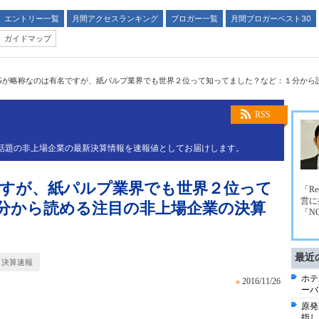
エントリー一覧
月間アクセスランキング
ブロガー一覧
月間ブロガーベスト30
ガイドマップ
Gが略称なのは有名ですが、紙パルプ業界でも世界２位って知ってました？など：１分から
RSS
業や話題の非上場企業の最新決算情報を速報値としてお届けします。
ですが、紙パルプ業界でも世界２位って
「R
営に
分から読める注目の非上場企業の決算
「N
最近
決算速報
ホテ
»
2016/11/26
ーバ
原発
指し