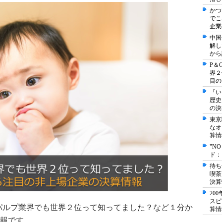
かつ
でこ
企業
中国
解し
から
P＆
界２
目の
『い
歴史
の決
東京
なオ
算情
"N
ド：
待ち
喫茶
決算
20
スピ
パルプ業界でも世界２位って知ってました？など１分か
算情
報です。