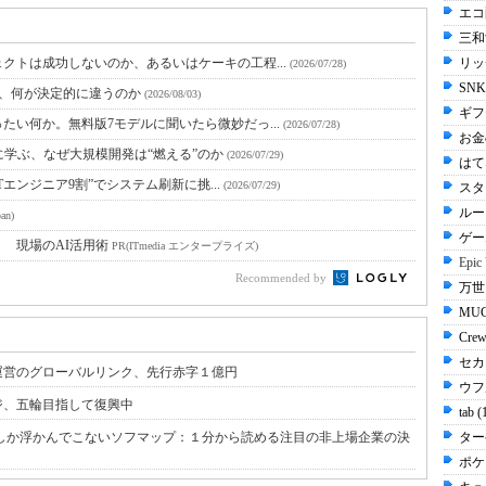
エコ配
三和
クトは成功しないのか、あるいはケーキの工程...
リッ
(2026/07/28)
SN
と、何が決定的に違うのか
(2026/08/03)
ギフ
たい何か。無料版7モデルに聞いたら微妙だっ...
(2026/07/28)
お金
に学ぶ、なぜ大規模開発は“燃える”のか
(2026/07/29)
はてな
Tエンジニア9割”でシステム刷新に挑...
(2026/07/29)
スタ
ルー
an)
ゲー
！ 現場のAI活用術
PR(ITmedia エンタープライズ)
Epic
Recommended by
万世 
MUG
Cre
セカ
運営のグローバルリンク、先行赤字１億円
ウフル
ジ、五輪目指して復興中
tab 
しか浮かんでこないソフマップ：１分から読める注目の非上場企業の決
ター
ポケ