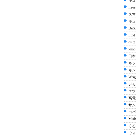
キュ
free
スマ
キュ
De
Find
ペロリ
iemo
日本
ネッ
キン
Wrig
ジモ
エウ
高電社
サム
コパン
Mizk
くる
ウォ