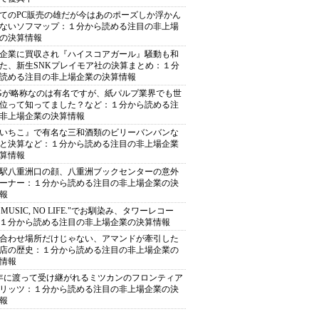
てのPC販売の雄だが今はあのポーズしか浮かん
ないソフマップ：１分から読める注目の非上場
の決算情報
企業に買収され『ハイスコアガール』騒動も和
た、新生SNKプレイモア社の決算まとめ：１分
読める注目の非上場企業の決算情報
Gが略称なのは有名ですが、紙パルプ業界でも世
位って知ってました？など：１分から読める注
非上場企業の決算情報
いちこ』で有名な三和酒類のビリーバンバンな
と決算など：１分から読める注目の非上場企業
算情報
駅八重洲口の顔、八重洲ブックセンターの意外
ーナー：１分から読める注目の非上場企業の決
報
O MUSIC, NO LIFE."でお馴染み、タワーレコー
１分から読める注目の非上場企業の決算情報
合わせ場所だけじゃない、アマンドが牽引した
店の歴史：１分から読める注目の非上場企業の
情報
0年に渡って受け継がれるミツカンのフロンティア
リッツ：１分から読める注目の非上場企業の決
報