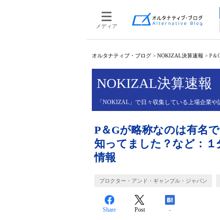
メディア
オルタナティブ・ブログ
>
NOKIZAL決算速報
>
P＆
NOKIZAL決算速報
「NOKIZAL」で日々収集している上場企
P＆Gが略称なのは有名
知ってました？など：１
情報
プロクター・アンド・ギャンブル・ジャパン
Share
Post
-