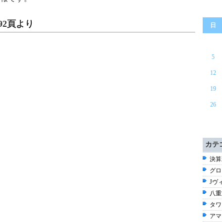
92頁より
日
5
12
19
26
カテ
決算速
グロ
Jヴ
八重
タワ
アマ