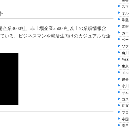
金谷
スマ
介
オル
常盤
常磐
場企業3600社、非上場企業25000社以上の業績情報含
カー
ている、ビジネスマンや就活生向けのカジュアルな企
ベー
ソフ
角川
VAS
東京
メル
追分
小川
サム
コス
DHC
プロ
帝国
春日