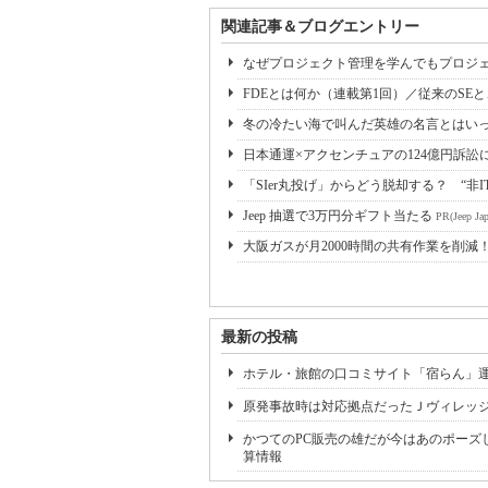
関連記事＆ブログエントリー
なぜプロジェクト管理を学んでもプロジェ
FDEとは何か（連載第1回）／従来のSE
冬の冷たい海で叫んだ英雄の名言とはいっ
日本通運×アクセンチュアの124億円訴訟
「SIer丸投げ」からどう脱却する？ “非I
Jeep 抽選で3万円分ギフト当たる
PR(Jeep Jap
大阪ガスが月2000時間の共有作業を削減
最新の投稿
ホテル・旅館の口コミサイト「宿らん」
原発事故時は対応拠点だったＪヴィレッ
かつてのPC販売の雄だが今はあのポーズ
算情報