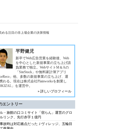
読める注目の非上場企業の決算情報
平野健児
新卒でWeb広告営業を経験後、Web
を中心とした新規事業の立ち上げ請
負業務で独立。WebサイトM＆Aの
「SiteStock」や無料家計簿アプリ
eceReco」他、多数の新規事業の立ち上げ、運
携わる。現在は株式会社Plainworksを創業し
OKIZAL」を運営中。
» 詳しいプロフィール
のエントリー
ル・旅館の口コミサイト「宿らん」運営のグロ
ルリンク、先行赤字１億円
事故時は対応拠点だったＪヴィレッジ、五輪目
て復興中