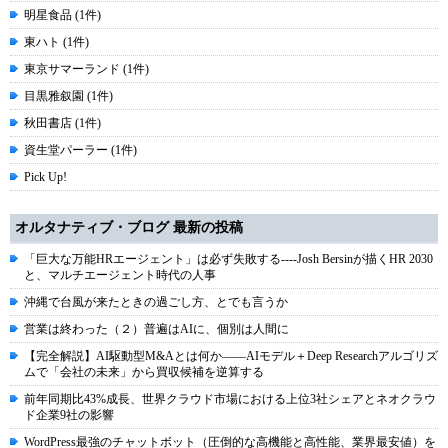
明星食品 (1件)
東ハト (1件)
東京サマーランド (1件)
目黒雅叙園 (1件)
秋田書店 (1件)
資生堂パーラー (1件)
Pick Up!
オルタナティブ・ブログ 最新の投稿
「巨大な万能HRエージェント」は必ず失敗する----Josh Bersinが描くHR 2030
と、マルチエージェント時代の人事
沖縄で台風が来たときの過ごし方、とでも言うか
営業は終わった（２）普遍はAIに、個別は人間に
【完全解説】AI駆動型M&Aとは何か――AIモデル＋Deep Researchアルゴリズ
ムで「会社の未来」から買収候補を逆算する
前年同期比43%成長、世界クラウド市場における上位3社シェアとネオクラウ
ド企業9社の影響
WordPress最強のチャットボット（圧倒的な高機能と高性能、業界最安値）を