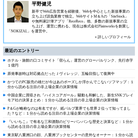
平野健児
新卒でWeb広告営業を経験後、Webを中心とした新規事業の
立ち上げ請負業務で独立。WebサイトM＆Aの「SiteStock」
や無料家計簿アプリ「ReceReco」他、多数の新規事業の立
ち上げ、運営に携わる。現在は株式会社Plainworksを創業し
「NOKIZAL」を運営中。
» 詳しいプロフィール
最近のエントリー
ホテル・旅館の口コミサイト「宿らん」運営のグローバルリンク、先行赤字
１億円
原発事故時は対応拠点だったＪヴィレッジ、五輪目指して復興中
かつてのPC販売の雄だが今はあのポーズしか浮かんでこないソフマップ：１
分から読める注目の非上場企業の決算情報
中国企業に買収され『ハイスコアガール』騒動も和解した、新生SNKプレイ
モア社の決算まとめ：１分から読める注目の非上場企業の決算情報
P＆Gが略称なのは有名ですが、紙パルプ業界でも世界２位って知ってまし
た？など：１分から読める注目の非上場企業の決算情報
『いいちこ』で有名な三和酒類のビリーバンバンな歴史と決算など：１分か
ら読める注目の非上場企業の決算情報
東京駅八重洲口の顔、八重洲ブックセンターの意外なオーナー：１分から読