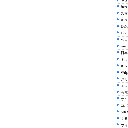
キュ
free
スマ
キュ
De
Find
ペロリ
iemo
日本
ネッ
キン
Wrig
ジモ
エウ
高電社
サム
コパン
Mizk
くる
ウォ