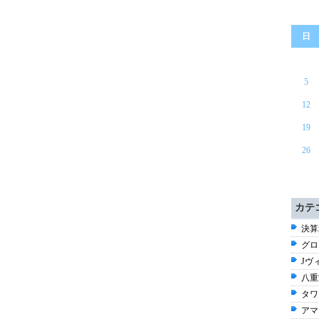
日
5
12
19
26
カテ
決算速
グロ
Jヴ
八重
タワ
アマ