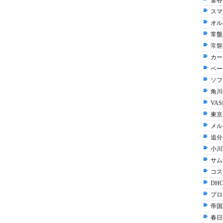
金谷
スマ
オル
常盤
常磐
カー
ベー
ソフ
角川
VAS
東京
メル
追分
小川
サム
コス
DHC
プロ
帝国
春日