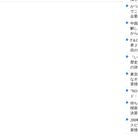
かつ
でこ
企業
中国
解し
から
P＆
界２
目の
『い
歴史
の決
東京
なオ
算情
"N
ド：
待ち
喫茶
決算
20
スピ
算情