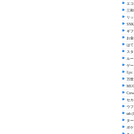
エコ配
三和
リッ
SN
ギフ
お金
はてな
スタ
ルー
ゲー
Epic
万世 
MUG
Cre
セカ
ウフル
tab 
ター
ポケ