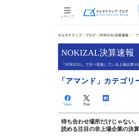
メディア
オルタナティブ・ブログ
>
NOKIZAL決算速報
>
「ア
NOKIZAL決算速報
「NOKIZAL」で日々収集している上場企
「アマンド」カテゴリ
Share
Post
-
待ち合わせ場所だけじゃない
読める注目の非上場企業の決