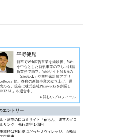
平野健児
新卒でWeb広告営業を経験後、Web
を中心とした新規事業の立ち上げ請
負業務で独立。WebサイトM＆Aの
「SiteStock」や無料家計簿アプリ
eceReco」他、多数の新規事業の立ち上げ、運
携わる。現在は株式会社Plainworksを創業し
OKIZAL」を運営中。
» 詳しいプロフィール
のエントリー
ル・旅館の口コミサイト「宿らん」運営のグロ
ルリンク、先行赤字１億円
事故時は対応拠点だったＪヴィレッジ、五輪目
て復興中