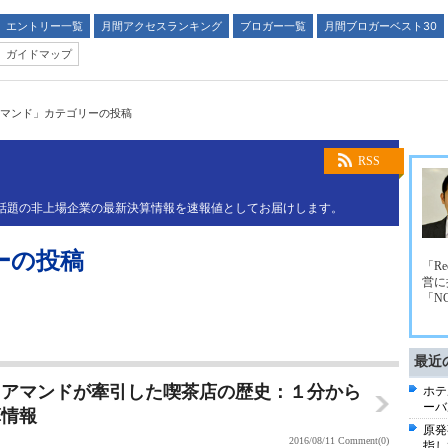
エントリー一覧
月間アクセスランキング
ブロガー一覧
月間ブロガーベスト30
ガイドマップ
マンド」カテゴリーの投稿
RSS
業や話題の非上場企業の最新決算情報を速報値としてお届けします。
ーの投稿
「R
営に
「N
最近
、アマンドが牽引した喫茶店の歴史：１分から
ホテ
ーバ
算情報
原発
2016/08/11
Comment(0)
指し