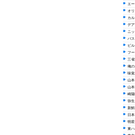
エー
オリ
カル
デア
ニッ
バス
ビル
フー
三省
俺の 
味覚糖
山本山
山本
崎陽軒
弥生 
新鮮
日本
明星
東ハト