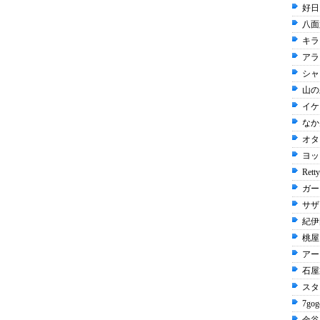
好日
八面
キラ
アラ
シャ
山の
イケ
なか卯
オタ
ヨッ
Rett
ガー
サザ
紀伊
桃屋 
アー
石屋
スタ
7gog