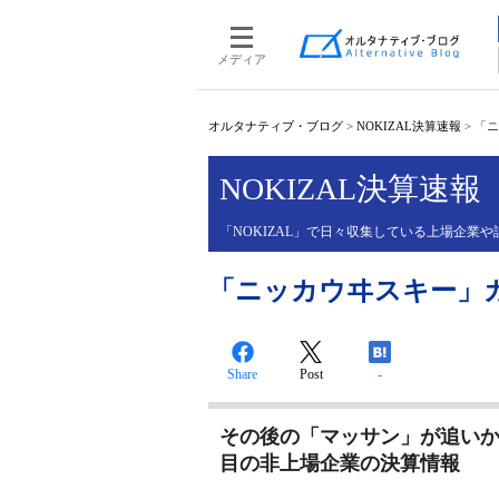
メディア
オルタナティブ・ブログ
>
NOKIZAL決算速報
>
「ニ
NOKIZAL決算速報
「NOKIZAL」で日々収集している上場企
「ニッカウヰスキー」
Share
Post
-
その後の「マッサン」が追い
目の非上場企業の決算情報