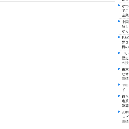
かつ
でこ
企業
中国
解し
から
P＆
界２
目の
『い
歴史
の決
東京
なオ
算情
"N
ド：
待ち
喫茶
決算
20
スピ
算情