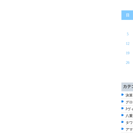
日
5
12
19
26
カテ
決算速
グロ
Jヴ
八重
タワ
アマ