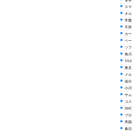
金谷
スマ
オル
常盤
常磐
カー
ベー
ソフ
角川
VAS
東京
メル
追分
小川
サム
コス
DHC
プロ
帝国
春日