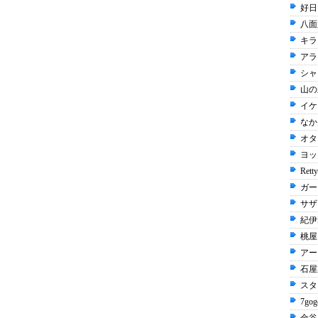
好日
八面
キラ
アラ
シャ
山の
イケ
なか卯
オタ
ヨッ
Rett
ガー
サザ
紀伊
桃屋 
アー
石屋
スタ
7gog