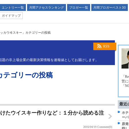
エントリー一覧
月間アクセスランキング
ブロガー一覧
月間ブロガーベスト30
ガイドマップ
ッカウヰスキー」カテゴリーの投稿
RSS
業や話題の非上場企業の最新決算情報を速報値としてお届けします。
カテゴリーの投稿
「R
営に
「N
最近
かけたウイスキー作りなど：１分から読める注
ホテ
ーバ
原発
2016/04/19
Comment(0)
指し