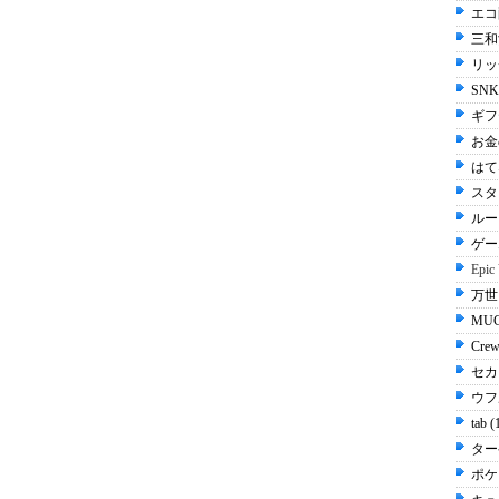
エコ配
三和
リッ
SN
ギフ
お金
はてな
スタ
ルー
ゲー
Epic
万世 
MUG
Cre
セカ
ウフル
tab 
ター
ポケ