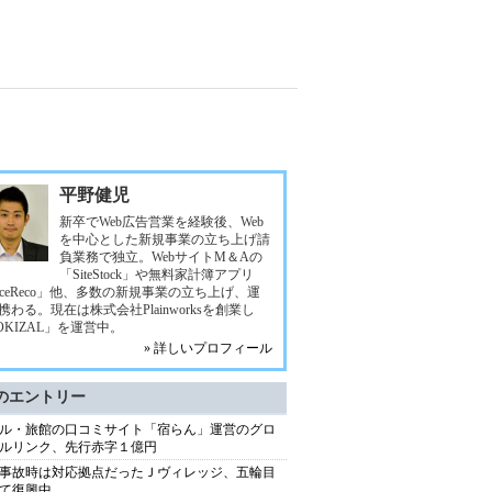
平野健児
新卒でWeb広告営業を経験後、Web
を中心とした新規事業の立ち上げ請
負業務で独立。WebサイトM＆Aの
「SiteStock」や無料家計簿アプリ
eceReco」他、多数の新規事業の立ち上げ、運
携わる。現在は株式会社Plainworksを創業し
OKIZAL」を運営中。
» 詳しいプロフィール
のエントリー
ル・旅館の口コミサイト「宿らん」運営のグロ
ルリンク、先行赤字１億円
事故時は対応拠点だったＪヴィレッジ、五輪目
て復興中