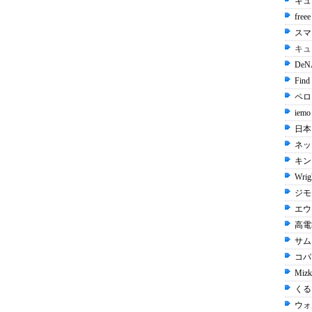
キュ
free
スマ
キュ
De
Find
ペロリ
iemo
日本
ネッ
キン
Wrig
ジモ
エウ
高電社
サム
コパン
Mizk
くる
ウォ