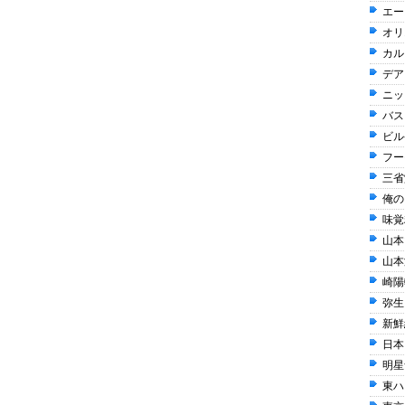
エー
オリ
カル
デア
ニッ
バス
ビル
フー
三省
俺の 
味覚糖
山本山
山本
崎陽軒
弥生 
新鮮
日本
明星
東ハト