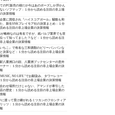
てのPC販売の雄だが今はあのポーズしか浮かん
ないソフマップ：１分から読める注目の非上場
の決算情報
企業に買収され『ハイスコアガール』騒動も和
た、新生SNKプレイモア社の決算まとめ：１分
読める注目の非上場企業の決算情報
Gが略称なのは有名ですが、紙パルプ業界でも世
位って知ってました？など：１分から読める注
非上場企業の決算情報
いちこ』で有名な三和酒類のビリーバンバンな
と決算など：１分から読める注目の非上場企業
算情報
駅八重洲口の顔、八重洲ブックセンターの意外
ーナー：１分から読める注目の非上場企業の決
報
O MUSIC, NO LIFE."でお馴染み、タワーレコー
１分から読める注目の非上場企業の決算情報
合わせ場所だけじゃない、アマンドが牽引した
店の歴史：１分から読める注目の非上場企業の
情報
0年に渡って受け継がれるミツカンのフロンティア
リッツ：１分から読める注目の非上場企業の決
報