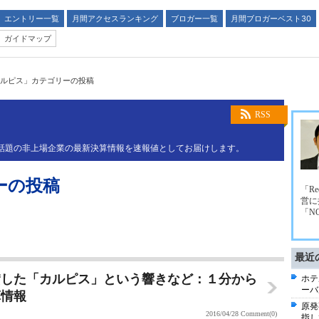
エントリー一覧
月間アクセスランキング
ブロガー一覧
月間ブロガーベスト30
ガイドマップ
ルピス」カテゴリーの投稿
RSS
業や話題の非上場企業の最新決算情報を速報値としてお届けします。
ーの投稿
「R
営に
「N
最近
賛した「カルピス」という響きなど：１分から
ホテ
ーバ
算情報
原発
2016/04/28
Comment(0)
指し