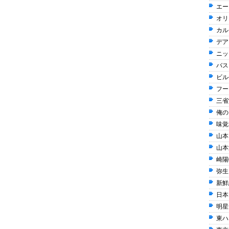
エー
オリ
カル
デア
ニッ
バス
ビル
フー
三省
俺の 
味覚糖
山本山
山本
崎陽軒
弥生 
新鮮
日本
明星
東ハト