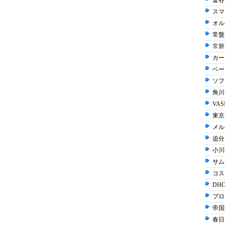
金谷
スマ
オル
常盤
常磐
カー
ベー
ソフ
角川
VAS
東京
メル
追分
小川
サム
コス
DHC
プロ
帝国
春日