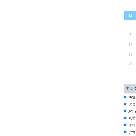
日
5
12
19
26
カテ
決算速
グロ
Jヴ
八重
タワ
アマ