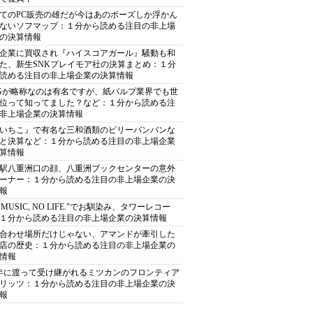
てのPC販売の雄だが今はあのポーズしか浮かん
ないソフマップ：１分から読める注目の非上場
の決算情報
企業に買収され『ハイスコアガール』騒動も和
た、新生SNKプレイモア社の決算まとめ：１分
読める注目の非上場企業の決算情報
Gが略称なのは有名ですが、紙パルプ業界でも世
位って知ってました？など：１分から読める注
非上場企業の決算情報
いちこ』で有名な三和酒類のビリーバンバンな
と決算など：１分から読める注目の非上場企業
算情報
駅八重洲口の顔、八重洲ブックセンターの意外
ーナー：１分から読める注目の非上場企業の決
報
O MUSIC, NO LIFE."でお馴染み、タワーレコー
１分から読める注目の非上場企業の決算情報
合わせ場所だけじゃない、アマンドが牽引した
店の歴史：１分から読める注目の非上場企業の
情報
0年に渡って受け継がれるミツカンのフロンティア
リッツ：１分から読める注目の非上場企業の決
報