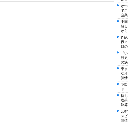
かつ
でこ
企業
中国
解し
から
P＆
界２
目の
『い
歴史
の決
東京
なオ
算情
"N
ド：
待ち
喫茶
決算
20
スピ
算情