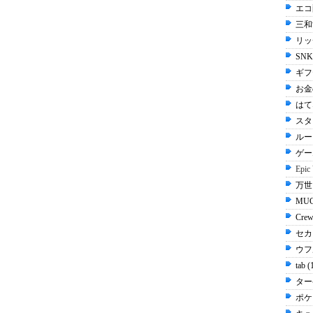
エコ配
三和
リッ
SN
ギフ
お金
はてな
スタ
ルー
ゲー
Epic
万世 
MUG
Cre
セカ
ウフル
tab 
ター
ポケ