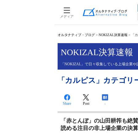
メディア
オルタナティブ・ブログ
>
NOKIZAL決算速報
>
「カ
NOKIZAL決算速報
「NOKIZAL」で日々収集している上場企
「カルピス」カテゴリ
Share
Post
-
「赤とんぼ」の山田耕筰も絶
読める注目の非上場企業の決