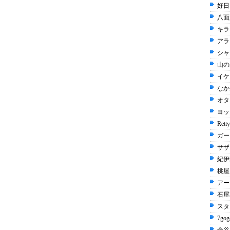
好日
八面
キラ
アラ
シャ
山の
イケ
なか卯
オタ
ヨッ
Rett
ガー
サザ
紀伊
桃屋 
アー
石屋
スタ
7gog