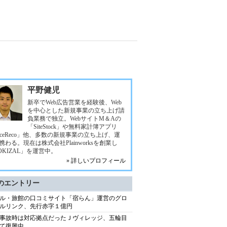
平野健児
新卒でWeb広告営業を経験後、Web
を中心とした新規事業の立ち上げ請
負業務で独立。WebサイトM＆Aの
「SiteStock」や無料家計簿アプリ
eceReco」他、多数の新規事業の立ち上げ、運
携わる。現在は株式会社Plainworksを創業し
OKIZAL」を運営中。
» 詳しいプロフィール
のエントリー
ル・旅館の口コミサイト「宿らん」運営のグロ
ルリンク、先行赤字１億円
事故時は対応拠点だったＪヴィレッジ、五輪目
て復興中