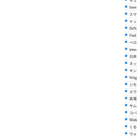
キュ
free
スマ
キュ
De
Find
ペロリ
iemo
日本
ネッ
キン
Wrig
ジモ
エウ
高電社
サム
コパン
Mizk
くる
ウォ