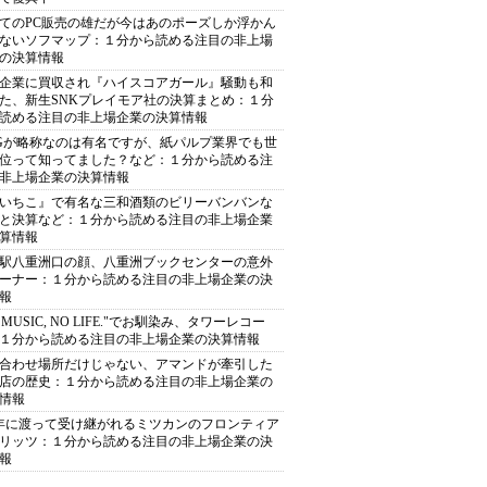
てのPC販売の雄だが今はあのポーズしか浮かん
ないソフマップ：１分から読める注目の非上場
の決算情報
企業に買収され『ハイスコアガール』騒動も和
た、新生SNKプレイモア社の決算まとめ：１分
読める注目の非上場企業の決算情報
Gが略称なのは有名ですが、紙パルプ業界でも世
位って知ってました？など：１分から読める注
非上場企業の決算情報
いちこ』で有名な三和酒類のビリーバンバンな
と決算など：１分から読める注目の非上場企業
算情報
駅八重洲口の顔、八重洲ブックセンターの意外
ーナー：１分から読める注目の非上場企業の決
報
O MUSIC, NO LIFE."でお馴染み、タワーレコー
１分から読める注目の非上場企業の決算情報
合わせ場所だけじゃない、アマンドが牽引した
店の歴史：１分から読める注目の非上場企業の
情報
0年に渡って受け継がれるミツカンのフロンティア
リッツ：１分から読める注目の非上場企業の決
報