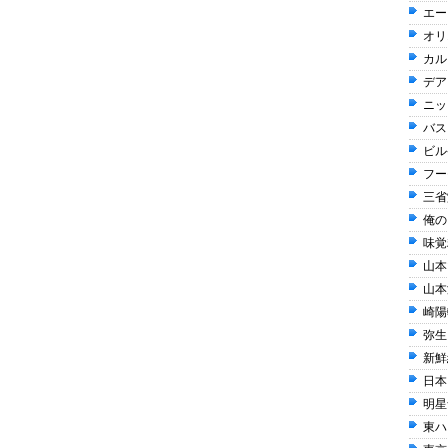
エー
オリ
カル
デア
ニッ
バス
ビル
フー
三省
俺の 
味覚糖
山本山
山本
崎陽軒
弥生 
新鮮
日本
明星
東ハト