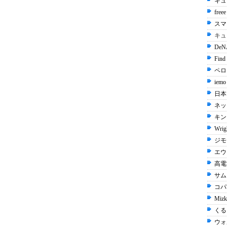
キュ
free
スマ
キュ
De
Find
ペロリ
iemo
日本
ネッ
キン
Wrig
ジモ
エウ
高電社
サム
コパン
Mizk
くる
ウォ