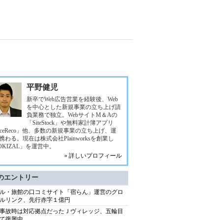
平野健児
新卒でWeb広告営業を経験後、Web
を中心とした新規事業の立ち上げ請
負業務で独立。WebサイトM＆Aの
「SiteStock」や無料家計簿アプリ
eceReco」他、多数の新規事業の立ち上げ、運
携わる。現在は株式会社Plainworksを創業し
OKIZAL」を運営中。
» 詳しいプロフィール
のエントリー
ル・旅館の口コミサイト「宿らん」運営のグロ
ルリンク、先行赤字１億円
事故時は対応拠点だったＪヴィレッジ、五輪目
て復興中