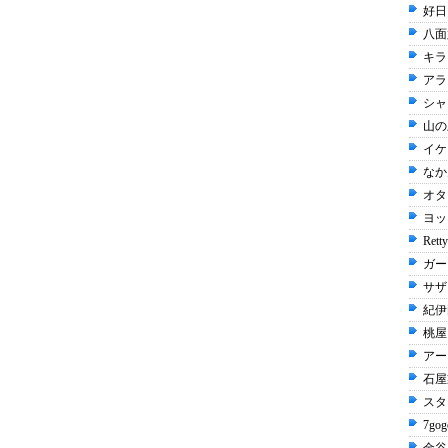
好日
八面
キラ
アラ
シャ
山の
イケ
なか卯
オタ
ヨッ
Rett
ガー
サザ
紀伊
桃屋 
アー
石屋
スタ
7gog