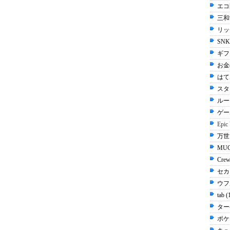
エコ配
三和
リッ
SN
ギフ
お金
はてな
スタ
ルー
ゲー
Epic
万世 
MUG
Cre
セカ
ウフル
tab 
ター
ポケ