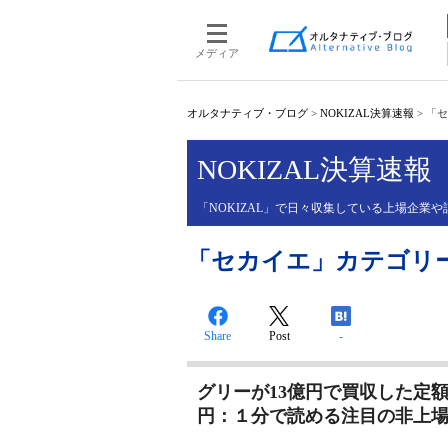
メディア
オルタナティブ・ブログ
>
NOKIZAL決算速報
>
「セ
NOKIZAL決算速報
「NOKIZAL」で日々収集している上場企
「セカイエ」カテゴリ
Share
Post
-
グリーが13億円で買収した定
円：１分で読める注目の非上