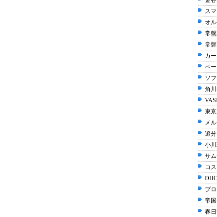
金谷
スマ
オル
常盤
常磐
カー
ベー
ソフ
角川
VAS
東京
メル
追分
小川
サム
コス
DHC
プロ
帝国
春日