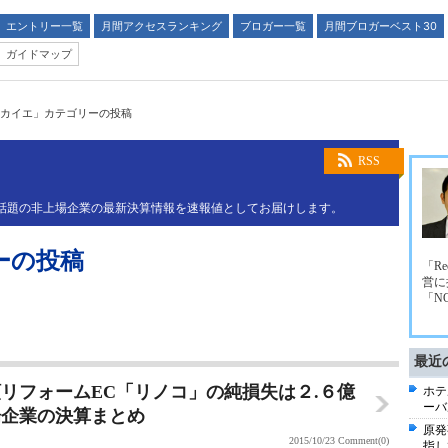
エントリー一覧
月間アクセスランキング
ブロガー一覧
月間ブロガーベスト30
ガイドマップ
カイエ」カテゴリーの投稿
RSS
業や話題の非上場企業の最新決算情報を速報値としてお届けします。
ーの投稿
「R
営に
「N
最近
額リフォームEC「リノコ」の純損失は２.６億
ホテ
ーバ
場企業の決算まとめ
原発
2015/10/23
Comment(0)
指し