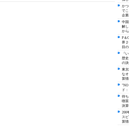
かつ
でこ
企業
中国
解し
から
P＆
界２
目の
『い
歴史
の決
東京
なオ
算情
"N
ド：
待ち
喫茶
決算
20
スピ
算情