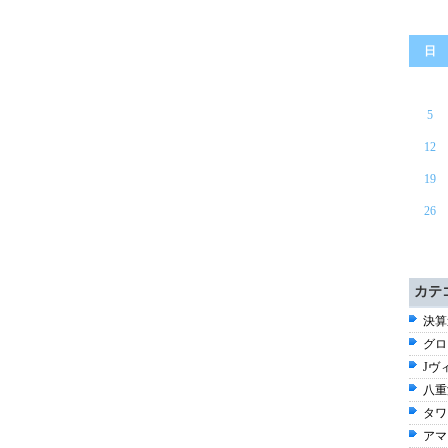
日
5
12
19
26
カテ
決算速
グロ
Jヴ
八重
タワ
アマ