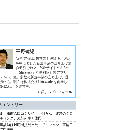
平野健児
新卒でWeb広告営業を経験後、Web
を中心とした新規事業の立ち上げ請
負業務で独立。WebサイトM＆Aの
「SiteStock」や無料家計簿アプリ
eceReco」他、多数の新規事業の立ち上げ、運
携わる。現在は株式会社Plainworksを創業し
OKIZAL」を運営中。
» 詳しいプロフィール
のエントリー
ル・旅館の口コミサイト「宿らん」運営のグロ
ルリンク、先行赤字１億円
事故時は対応拠点だったＪヴィレッジ、五輪目
て復興中