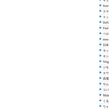
キュ
free
スマ
キュ
De
Find
ペロリ
iemo
日本
ネッ
キン
Wrig
ジモ
エウ
高電社
サム
コパン
Mizk
くる
ウォ