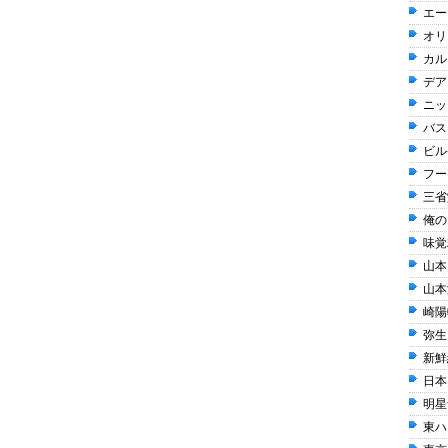
エー
オリ
カル
デア
ニッ
バス
ビル
フー
三省
俺の 
味覚糖
山本山
山本
崎陽軒
弥生 
新鮮
日本
明星
東ハト