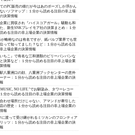
てのPC販売の雄だが今はあのポーズしか浮かん
ないソフマップ：１分から読める注目の非上場
の決算情報
企業に買収され『ハイスコアガール』騒動も和
た、新生SNKプレイモア社の決算まとめ：１分
読める注目の非上場企業の決算情報
Gが略称なのは有名ですが、紙パルプ業界でも世
位って知ってました？など：１分から読める注
非上場企業の決算情報
いちこ』で有名な三和酒類のビリーバンバンな
と決算など：１分から読める注目の非上場企業
算情報
駅八重洲口の顔、八重洲ブックセンターの意外
ーナー：１分から読める注目の非上場企業の決
報
O MUSIC, NO LIFE."でお馴染み、タワーレコー
１分から読める注目の非上場企業の決算情報
合わせ場所だけじゃない、アマンドが牽引した
店の歴史：１分から読める注目の非上場企業の
情報
0年に渡って受け継がれるミツカンのフロンティア
リッツ：１分から読める注目の非上場企業の決
報