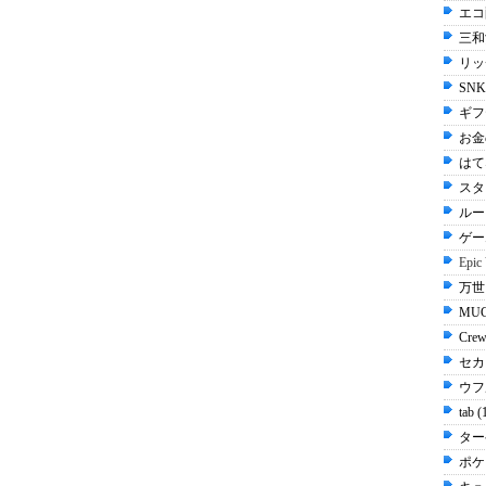
エコ配
三和
リッ
SN
ギフ
お金
はてな
スタ
ルー
ゲー
Epic
万世 
MUG
Cre
セカ
ウフル
tab 
ター
ポケ