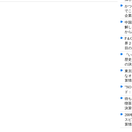
かつ
でこ
企業
中国
解し
から
P＆
界２
目の
『い
歴史
の決
東京
なオ
算情
"N
ド：
待ち
喫茶
決算
20
スピ
算情