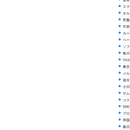
金谷
スマ
オル
常盤
常磐
カー
ベー
ソフ
角川
VAS
東京
メル
追分
小川
サム
コス
DHC
プロ
帝国
春日