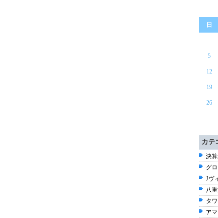
日
5
12
19
26
カテ
決算速
グロ
Jヴ
八重
タワ
アマ