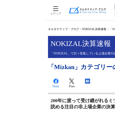
メディア
オルタナティブ・ブログ
>
NOKIZAL決算速報
>
「M
NOKIZAL決算速報
「NOKIZAL」で日々収集している上場企
「Mizkan」カテゴリ
Share
Post
-
200年に渡って受け継がれる
読める注目の非上場企業の決