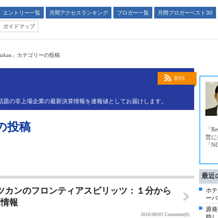
エントリー一覧
月間アクセスランキング
ブロガー一覧
月間ブロガーベスト30
ガイドマップ
izkan」カテゴリーの投稿
RSS
業や話題の非上場企業の最新決算情報を速報値としてお届けします。
ーの投稿
「R
営に
「N
最近
ミツカンのフロンティアスピリッツ：１分から
ホテ
ーバ
算情報
原発
2016/08/03
Comment(0)
指し