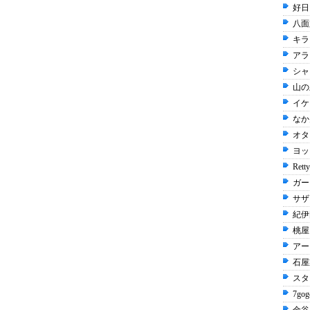
好日
八面
キラ
アラ
シャ
山の
イケ
なか卯
オタ
ヨッ
Rett
ガー
サザ
紀伊
桃屋 
アー
石屋
スタ
7gog