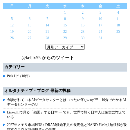
日
月
火
水
木
金
土
1
2
3
4
5
6
7
8
9
10
11
12
13
14
15
16
17
18
19
20
21
22
23
24
25
26
27
28
29
30
31
@keijix55 からのツイート
カテゴリー
Pick Up! (16件)
オルタナティブ・ブログ 最新の投稿
今騒がれているAIデータセンターとはいったい何なのか?!! 10分でわかるAI
データセンターの話
LinkedInで見る「鎖国」する日本 ― でも、世界で輝く日本人は確実に増えて
いる
2027年メモリ市場展望：DRAM供給不足の長期化とNAND Flash供給緩和が及
ぼすクラウド設備投資への影響