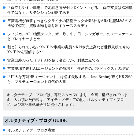
「両立しやすい職場」で定着意向が44.9ポイント上がる----両立支援は福利厚
生ではなく、リテンション戦略である
三菱電機が買収すべきウクライナの防衛テック企業3社をAI駆動型M&Aの方
法論で特定、買収金額を割り出すケーススタディ
フィジカルAI「物流テック」米、欧、中、日、シンガポールのユースケース
とプレイヤーまとめ
割と知られていないYouTube事業の実態〜KPIや売上高など世界規模で今の
YouTubeを理解する〜
営業は終わった（３）AIを使う者だけが、利他に立てる
営業現場で進むAIエージェントの急増と「生産性のパラドックス」の現実
「巨大な万能HRエージェント」は必ず失敗する----Josh Bersinが描くHR 2030
と、マルチエージェント時代の人事
オルタナティブ・ブログは、専門スタッフにより、企画・構成されていま
す。入力頂いた内容は、アイティメディアの他、オルタナティブ・ブロ
グ、及び本記事執筆会社に提供されます。
オルタナティブ・ブログ GUIDE
オルタナティブ・ブログ憲章