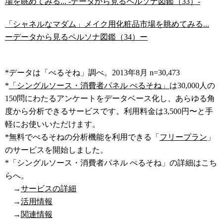
場を眺めてみる... -データから見るペルソナ図鑑（33）-
「シャネルなマダム」メイク用化粧品市場を眺めてみる...
ーデータから見るペルソナ図鑑（34）ー
*データは「ぺるそね」調べ。2013年8月 n=30,473
*
「シングルソース・消費者パネル ぺるそね」
は30,000人の
150問にわたるアンケートをデータベース化し、あらゆる角
度から分析できるサービスです。利用料金は3,500円〜と手
軽にお使いいただけます。
*無料でぺるそねの分析機能を利用できる「
フリープラン
」
のサービスを開始しました。
*「シングルソース・消費者パネル ぺるそね」の詳細はこち
らへ。
→
サービスの詳細
→
活用情報
→
関連情報