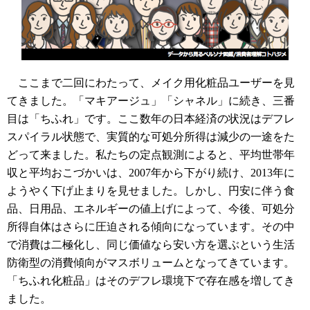
ここまで二回にわたって、メイク用化粧品ユーザーを見
てきました。「マキアージュ」「シャネル」に続き、三番
目は「ちふれ」です。ここ数年の日本経済の状況はデフレ
スパイラル状態で、実質的な可処分所得は減少の一途をた
どって来ました。私たちの定点観測によると、平均世帯年
収と平均おこづかいは、2007年から下がり続け、2013年に
ようやく下げ止まりを見せました。しかし、円安に伴う食
品、日用品、エネルギーの値上げによって、今後、可処分
所得自体はさらに圧迫される傾向になっています。その中
で消費は二極化し、同じ価値なら安い方を選ぶという生活
防衛型の消費傾向がマスボリュームとなってきています。
「ちふれ化粧品」はそのデフレ環境下で存在感を増してき
ました。