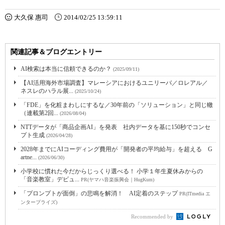
大久保 惠司
2014/02/25 13:59:11
関連記事＆ブログエントリー
AI検索は本当に信頼できるのか？
(2025/09/11)
【AI活用海外市場調査】マレーシアにおけるユニリーバ／ロレアル／
ネスレのハラル展...
(2025/10/24)
「FDE」を化粧まわしにするな／30年前の「ソリューション」と同じ轍
（連載第2回...
(2026/08/04)
NTTデータが「商品企画AI」を発表 社内データを基に150秒でコンセ
プト生成
(2026/04/28)
2028年までにAIコーディング費用が「開発者の平均給与」を超える G
artne...
(2026/06/30)
小学校に慣れた今だからじっくり選べる！ 小学１年生夏休みからの
「音楽教室」デビュ...
PR(ヤマハ音楽振興会｜HugKum)
「プロンプトが面倒」の悲鳴を解消！ AI定着のステップ
PR(ITmedia エ
ンタープライズ)
Recommended by