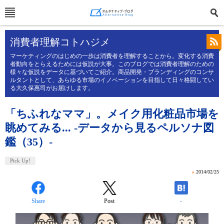
消費者理解コトハジメ
マーケティングのはじめの一歩は消費者を理解することから。変化する消費
者動向をとらえるためには仮説が大事。このブログでは消費者理解のための
様々な仮説をデータに基づいてご紹介。商品開発・ブランディングのコンサ
ルタントとして、あらゆる市場のイノベーションを目指して日々格闘してい
る大久保惠司がお届けします。
「ちふれなママ」。メイク用化粧品市場を
眺めてみる... -データから見るペルソナ図
鑑（35）-
Pick Up!
»
2014/02/25
Share
Post
-