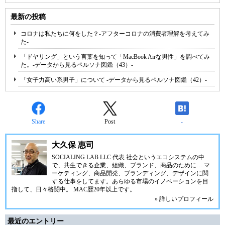
最新の投稿
コロナは私たちに何をした？-アフターコロナの消費者理解を考えてみ
た-
「ドヤリング」という言葉を知って「MacBook Airな男性」を調べてみ
た。-データから見るペルソナ図鑑（43）-
「女子力高い系男子」について -データから見るペルソナ図鑑（42）-
Share
Post
-
大久保 惠司
SOCIALING LAB LLC 代表 社会というエコシステムの中
で、共生できる企業、組織、ブランド、商品のために… マ
ーケティング、商品開発、ブランディング、デザインに関
する仕事をしてます。あらゆる市場のイノベーションを目
指して、日々格闘中。 MAC歴20年以上です。
» 詳しいプロフィール
最近のエントリー