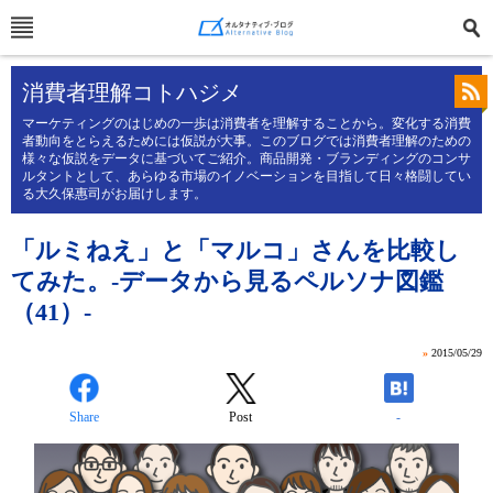
消費者理解コトハジメ
マーケティングのはじめの一歩は消費者を理解することから。変化する消費
者動向をとらえるためには仮説が大事。このブログでは消費者理解のための
様々な仮説をデータに基づいてご紹介。商品開発・ブランディングのコンサ
ルタントとして、あらゆる市場のイノベーションを目指して日々格闘してい
る大久保惠司がお届けします。
「ルミねえ」と「マルコ」さんを比較し
てみた。-データから見るペルソナ図鑑
（41）-
»
2015/05/29
Share
Post
-