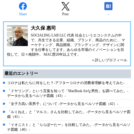
Share
Post
-
大久保 惠司
SOCIALING LAB LLC 代表 社会というエコシステムの中
で、共生できる企業、組織、ブランド、商品のために… マ
ーケティング、商品開発、ブランディング、デザインに関
する仕事をしてます。あらゆる市場のイノベーションを目
指して、日々格闘中。 MAC歴20年以上です。
» 詳しいプロフィール
最近のエントリー
コロナは私たちに何をした？-アフターコロナの消費者理解を考えてみた-
「ドヤリング」という言葉を知って「MacBook Airな男性」を調べてみた。-
データから見るペルソナ図鑑（43）-
「女子力高い系男子」について -データから見るペルソナ図鑑（42）-
「ルミねえ」と「マルコ」さんを比較してみた。-データから見るペルソナ図
鑑（41）-
「イオニスト」と「ららぽーたー」を比較してみた。-データから見るペルソ
ナ図鑑（40）-