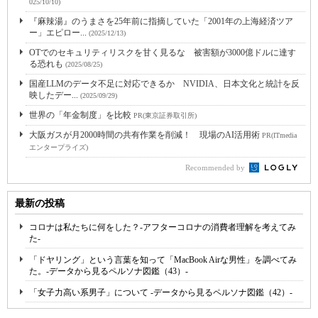
025/10/10)
『麻辣湯』のうまさを25年前に指摘していた「2001年の上海経済ツア
ー」エピロー...
(2025/12/13)
OTでのセキュリティリスクを甘く見るな 被害額が3000億ドルに達す
る恐れも
(2025/08/25)
国産LLMのデータ不足に対応できるか NVIDIA、日本文化と統計を反
映したデー...
(2025/09/29)
世界の「年金制度」を比較
PR(東京証券取引所)
大阪ガスが月2000時間の共有作業を削減！ 現場のAI活用術
PR(ITmedia
エンタープライズ)
Recommended by
最新の投稿
コロナは私たちに何をした？-アフターコロナの消費者理解を考えてみ
た-
「ドヤリング」という言葉を知って「MacBook Airな男性」を調べてみ
た。-データから見るペルソナ図鑑（43）-
「女子力高い系男子」について -データから見るペルソナ図鑑（42）-