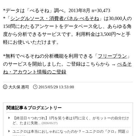
*データは「ぺるそね」調べ。2013年8月 n=30,473
*「
シングルソース・消費者パネル ぺるそね
」は30,000人の
150問にわたるアンケートをデータベース化し、あらゆる角
度から分析できるサービスです。利用料金は3,500円〜と手
軽にお使いいただけます。
*無料でぺるそねの分析機能を利用できる「
フリープラン
」
のサービスを開始しました。ご登録はこちらから →
ぺるそ
ね・アカウント情報のご登録
大久保 惠司
2015/05/29 13:53:00
関連記事＆ブログエントリー
【終活日々つれづれ】1円を笑う者は1円に泣く、がモットーの自分だけ
ど、たまに失敗...
(2026/05/27)
ユニクロは本当におしゃれになったのか？～ユニクロの『クロ』問題
(2