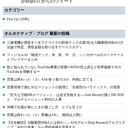
@keijix55 からのツイート
カテゴリー
Pick Up! (16件)
オルタナティブ・ブログ 最新の投稿
三菱電機が買収すべきウクライナの防衛テック企業3社をAI駆動型M&Aの方
法論で特定、買収金額を割り出すケーススタディ
フィジカルAI「物流テック」米、欧、中、日、シンガポールのユースケース
とプレイヤーまとめ
割と知られていないYouTube事業の実態〜KPIや売上高など世界規模で今の
YouTubeを理解する〜
営業は終わった（３）AIを使う者だけが、利他に立てる
営業現場で進むAIエージェントの急増と「生産性のパラドックス」の現実
「巨大な万能HRエージェント」は必ず失敗する----Josh Bersinが描くHR 2030
と、マルチエージェント時代の人事
沖縄で台風が来たときの過ごし方、とでも言うか
営業は終わった（２）普遍はAIに、個別は人間に
【完全解説】AI駆動型M&Aとは何か――AIモデル＋Deep Researchアルゴリズ
ムで「会社の未来」から買収候補を逆算する