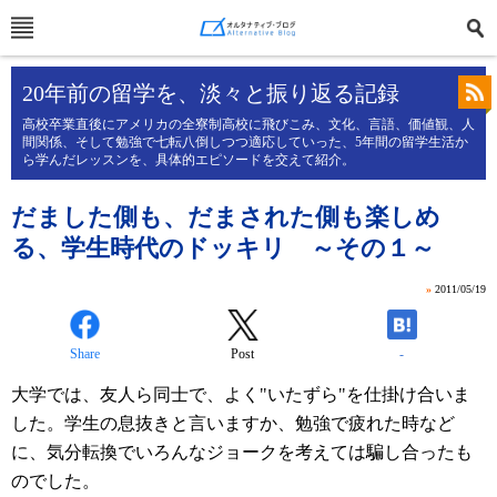
20年前の留学を、淡々と振り返る記録
高校卒業直後にアメリカの全寮制高校に飛びこみ、文化、言語、価値観、人
間関係、そして勉強で七転八倒しつつ適応していった、5年間の留学生活か
ら学んだレッスンを、具体的エピソードを交えて紹介。
だました側も、だまされた側も楽しめ
る、学生時代のドッキリ ～その１～
»
2011/05/19
Share
Post
-
大学では、友人ら同士で、よく"いたずら"を仕掛け合いま
した。学生の息抜きと言いますか、勉強で疲れた時など
に、気分転換でいろんなジョークを考えては騙し合ったも
のでした。