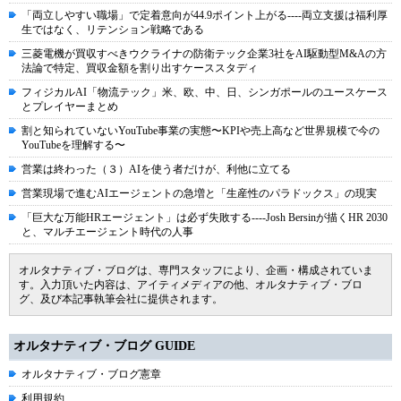
「両立しやすい職場」で定着意向が44.9ポイント上がる----両立支援は福利厚
生ではなく、リテンション戦略である
三菱電機が買収すべきウクライナの防衛テック企業3社をAI駆動型M&Aの方
法論で特定、買収金額を割り出すケーススタディ
フィジカルAI「物流テック」米、欧、中、日、シンガポールのユースケース
とプレイヤーまとめ
割と知られていないYouTube事業の実態〜KPIや売上高など世界規模で今の
YouTubeを理解する〜
営業は終わった（３）AIを使う者だけが、利他に立てる
営業現場で進むAIエージェントの急増と「生産性のパラドックス」の現実
「巨大な万能HRエージェント」は必ず失敗する----Josh Bersinが描くHR 2030
と、マルチエージェント時代の人事
オルタナティブ・ブログは、専門スタッフにより、企画・構成されていま
す。入力頂いた内容は、アイティメディアの他、オルタナティブ・ブロ
グ、及び本記事執筆会社に提供されます。
オルタナティブ・ブログ GUIDE
オルタナティブ・ブログ憲章
利用規約