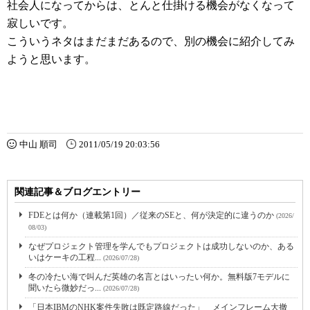
社会人になってからは、とんと仕掛ける機会がなくなって
寂しいです。
こういうネタはまだまだあるので、別の機会に紹介してみ
ようと思います。
中山 順司
2011/05/19 20:03:56
関連記事＆ブログエントリー
FDEとは何か（連載第1回）／従来のSEと、何が決定的に違うのか
(2026/
08/03)
なぜプロジェクト管理を学んでもプロジェクトは成功しないのか、ある
いはケーキの工程...
(2026/07/28)
冬の冷たい海で叫んだ英雄の名言とはいったい何か。無料版7モデルに
聞いたら微妙だっ...
(2026/07/28)
「日本IBMのNHK案件失敗は既定路線だった」 メインフレーム大撤