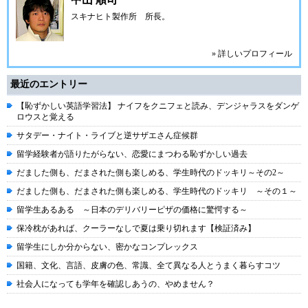
スキナヒト製作所 所長。
» 詳しいプロフィール
最近のエントリー
【恥ずかしい英語学習法】 ナイフをクニフェと読み、デンジャラスをダンゲ
ロウスと覚える
サタデー・ナイト・ライブと逆サザエさん症候群
留学経験者が語りたがらない、恋愛にまつわる恥ずかしい過去
だました側も、だまされた側も楽しめる、学生時代のドッキリ～その2～
だました側も、だまされた側も楽しめる、学生時代のドッキリ ～その１～
留学生あるある ～日本のデリバリーピザの価格に驚愕する～
保冷枕があれば、クーラーなしで夏は乗り切れます【検証済み】
留学生にしか分からない、密かなコンプレックス
国籍、文化、言語、皮膚の色、常識、全て異なる人とうまく暮らすコツ
社会人になっても学年を確認しあうの、やめません？