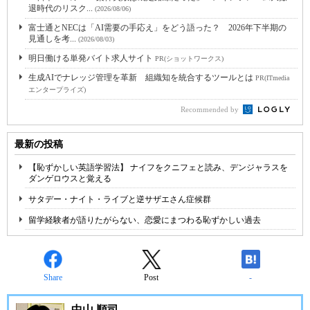
退時代のリスク...
(2026/08/06)
富士通とNECは「AI需要の手応え」をどう語った？ 2026年下半期の
見通しを考...
(2026/08/03)
明日働ける単発バイト求人サイト
PR(ショットワークス)
生成AIでナレッジ管理を革新 組織知を統合するツールとは
PR(ITmedia
エンタープライズ)
Recommended by
最新の投稿
【恥ずかしい英語学習法】 ナイフをクニフェと読み、デンジャラスを
ダンゲロウスと覚える
サタデー・ナイト・ライブと逆サザエさん症候群
留学経験者が語りたがらない、恋愛にまつわる恥ずかしい過去
Share
Post
-
中山 順司