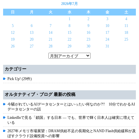
2026年7月
日
月
火
水
木
金
土
1
2
3
4
5
6
7
8
9
10
11
12
13
14
15
16
17
18
19
20
21
22
23
24
25
26
27
28
29
30
31
カテゴリー
Pick Up! (29件)
オルタナティブ・ブログ 最新の投稿
今騒がれているAIデータセンターとはいったい何なのか?!! 10分でわかるAI
データセンターの話
LinkedInで見る「鎖国」する日本 ― でも、世界で輝く日本人は確実に増えて
いる
2027年メモリ市場展望：DRAM供給不足の長期化とNAND Flash供給緩和が及
ぼすクラウド設備投資への影響