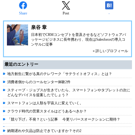
Share
Post
-
泉谷 章
日本初でCRMコンセプトを普及させるなどソフトウェアパ
ッケージビジネスに長年携わり、現在はSalesforceの導入コ
ンサルに従事
» 詳しいプロフィール
最近のエントリー
地方創生に繋がる真のテレワーク「サテライトオフィス」とは？
消費者側からのコールセンター体験2件
スティーブ・ジョブスが生きていたら、スマートフォンやタブレットの次に
どんなデバイスを提案したでしょう？
スマートフォンは人類を宇宙人に変えていく。
クラウド時代の営業スタイルはどうあるべきか？
「競り下げ」不発？という記事 今更リバースオークションに期待？
納期遅れや欠品は防止できていますか？その2