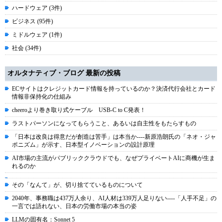
ハードウェア (3件)
ビジネス (95件)
ミドルウェア (1件)
社会 (34件)
オルタナティブ・ブログ 最新の投稿
ECサイトはクレジットカード情報を持っているのか？決済代行会社とカード
情報非保持化の仕組み
cheeroより巻き取り式ケーブル USB-C to C発表！
ラストパーソンになってもらうこと、あるいは自主性をもたらすもの
「日本は改良は得意だが創造は苦手」は本当か----新原浩朗氏の「ネオ・ジャ
ポニズム」が示す、日本型イノベーションの設計原理
AI市場の主流がパブリッククラウドでも、なぜプライベートAIに商機が生ま
れるのか
その「なんて」が、切り捨てているものについて
2040年、事務職は437万人余り、AI人材は339万人足りない----「人手不足」の
一言では語れない、日本の労働市場の本当の姿
LLMの固有名：Sonnet 5