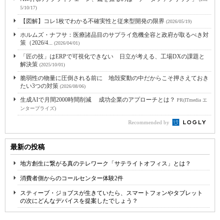
5/10/17)
【図解】コレ1枚でわかる不確実性と従来型開発の限界
(2026/05/19)
ホルムズ・ナフサ：医療諸品目のサプライ危機全容と政府が取るべき対
策（2026/4...
(2026/04/01)
「匠の技」はERPで可視化できない 日立が考える、工場DXの課題と
解決策
(2025/10/01)
脆弱性の物量に圧倒される前に 地殻変動の中だからこそ押さえておき
たい3つの対策
(2026/08/06)
生成AIで月間2000時間削減 成功企業のアプローチとは？
PR(ITmedia エ
ンタープライズ)
Recommended by
最新の投稿
地方創生に繋がる真のテレワーク「サテライトオフィス」とは？
消費者側からのコールセンター体験2件
スティーブ・ジョブスが生きていたら、スマートフォンやタブレット
の次にどんなデバイスを提案したでしょう？