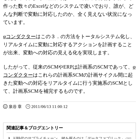
作った数々のExcelなどのシステムで凌いでおり、誰が、ど
んな判断で変動に対応したのか、全く見えない状況になっ
ています。
φコンダクター
はこの３．の方法をトータルシステム化し、
リアルタイムに変動に対応するアクションを計画すること
が出来、変動への対応の見える化を実現します。
したがって、従来のSCMやERPは計画系のSCMであって、
φ
コンダクター
はこれらの計画系SCMの計画サイクル間に起
きた変動への対応をリアルタイムに行う実施系のSCMとし
て、計画系SCMを補完するものです。
泉谷 章
2011/06/13 11:00:12
関連記事＆ブログエントリー
AI時代のサプライチェーン、鍵を握るのは「データファブリック」
(202