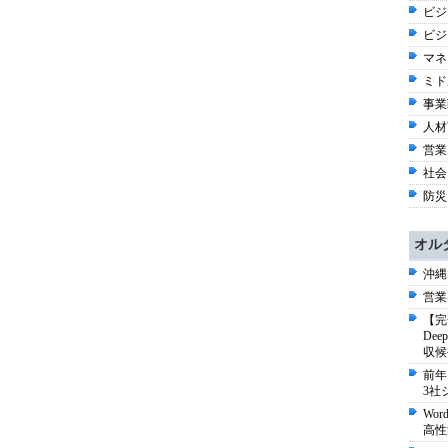
ビジネ
ビジ
マネ
ミド
事業戦
人材育
営業
社会 
防災
オル
沖縄
営業
【完
De
収候
前年
3社
Wo
高性