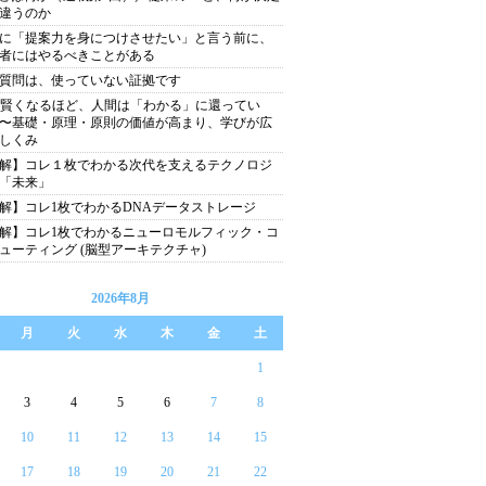
違うのか
に「提案力を身につけさせたい」と言う前に、
者にはやるべきことがある
質問は、使っていない証拠です
が賢くなるほど、人間は「わかる」に還ってい
〜基礎・原理・原則の価値が高まり、学びが広
しくみ
解】コレ１枚でわかる次代を支えるテクノロジ
「未来」
解】コレ1枚でわかるDNAデータストレージ
解】コレ1枚でわかるニューロモルフィック・コ
ューティング (脳型アーキテクチャ)
2026年8月
月
火
水
木
金
土
1
3
4
5
6
7
8
10
11
12
13
14
15
17
18
19
20
21
22