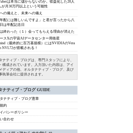
uTuberは本当に儲からないのか。収益化した20人
人が月30万円以上という可能性
への備えと、未来への備え
年配には難しいんですよ」と君が言ったから八
日は年配記念日
は終わった（１）会ってもらえる理由が消えた
ースXの宇宙AIデータセンター用衛星
armind（最終的に百万基規模）にはNVIDIAのVera
bin NVL72が搭載される！
タナティブ・ブログは、専門スタッフにより、
・構成されています。入力頂いた内容は、アイ
メディアの他、オルタナティブ・ブログ、及び
事執筆会社に提供されます。
タナティブ・ブログ GUIDE
タナティブ・ブログ憲章
規約
イバシーポリシー
い合わせ