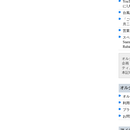
Yo
に1
台風
「ご
月二
営業
スペ
St
Ru
オル
企画
ティ
本記
オル
オル
利用
プラ
お問