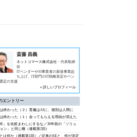
斎藤 昌義
ネットコマース株式会社
・代表取締
役
ITベンダーやSI事業者の新規事業起
ち上げ、IT部門のIT戦略策定やベン
選定の支援
» 詳しいプロフィール
のエントリー
は終わった（２）普遍はAIに、個別は人間に
は終わった（１）会ってもらえる理由が消えた
DE」を化粧まわしにするな／30年前の「ソリュ
ョン」と同じ轍（連載第2回）
Eとは何か（連載第1回）／従来のSEと、何が決定