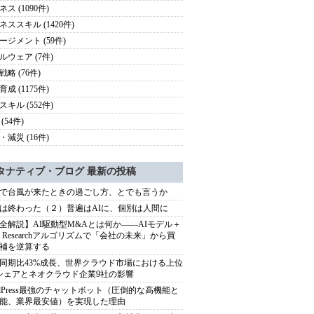
ス (1090件)
ネススキル (1420件)
ージメント (59件)
ルウェア (7件)
略 (76件)
成 (1175件)
スキル (552件)
(54件)
・減災 (16件)
タナティブ・ブログ 最新の投稿
で台風が来たときの過ごし方、とでも言うか
は終わった（２）普遍はAIに、個別は人間に
全解説】AI駆動型M&Aとは何か――AIモデル＋
ep Researchアルゴリズムで「会社の未来」から買
補を逆算する
同期比43%成長、世界クラウド市場における上位
シェアとネオクラウド企業9社の影響
rdPress最強のチャットボット（圧倒的な高機能と
能、業界最安値）を実現した理由