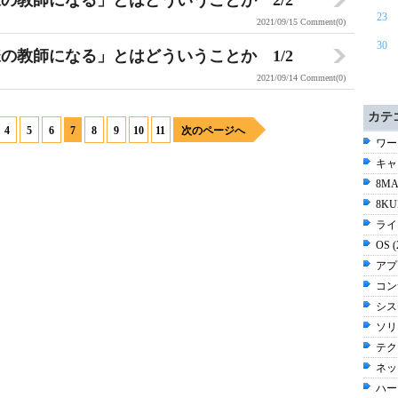
の教師になる」とはどういうことか 2/2
23
2021/09/15
Comment(0)
30
の教師になる」とはどういうことか 1/2
2021/09/14
Comment(0)
カテ
4
5
6
7
8
9
10
11
次のページへ
ワー
キャリ
8MA
8KU
ライ
OS 
アプ
コン
シス
ソリ
テク
ネッ
ハー