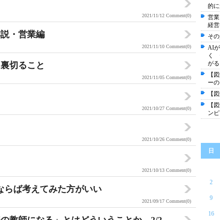
的に
2021/11/12
Comment(0)
営業
経営
詳説・営業編
その
2021/11/10
Comment(0)
AI
く 
がる
を裏切ること
【図
2021/11/05
Comment(0)
ーの
【図
【図
2021/10/27
Comment(0)
ンピ
2021/10/26
Comment(0)
日
2021/10/13
Comment(0)
2
ならば考えてみた方がいい
9
2021/09/17
Comment(0)
16