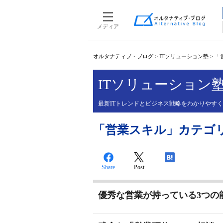
メディア
オルタナティブ・ブログ
>
ITソリューション塾
>
「
ITソリューション
最新ITトレンドとビジネス戦略をわかりやす
「営業スキル」カテゴリーの
Share
Post
-
優秀な営業が持っている3つの