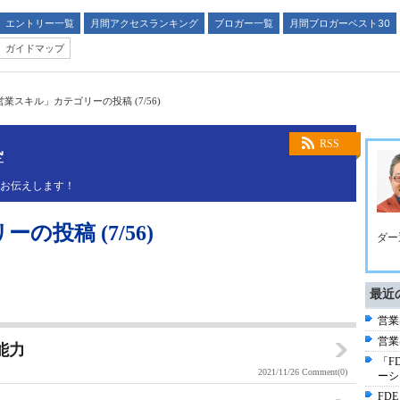
エントリー一覧
月間アクセスランキング
ブロガー一覧
月間ブロガーベスト30
ガイドマップ
営業スキル」カテゴリーの投稿 (7/56)
塾
RSS
くお伝えします！
投稿 (7/56)
ダー
最近
営業
営業
能力
「F
2021/11/26
Comment(0)
ーシ
FD