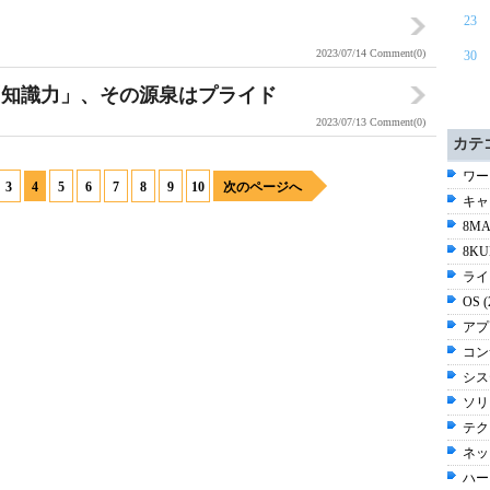
23
2023/07/14
Comment(0)
30
「知識力」、その源泉はプライド
2023/07/13
Comment(0)
カテ
ワー
3
4
5
6
7
8
9
10
次のページへ
キャリ
8MA
8KU
ライ
OS 
アプ
コン
シス
ソリ
テク
ネッ
ハー