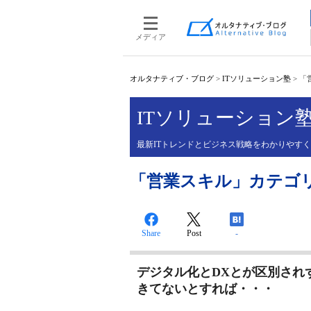
メディア
オルタナティブ・ブログ
>
ITソリューション塾
>
「
ITソリューション
最新ITトレンドとビジネス戦略をわかりやす
「営業スキル」カテゴリーの
Share
Post
-
デジタル化とDXとが区別され
きてないとすれば・・・