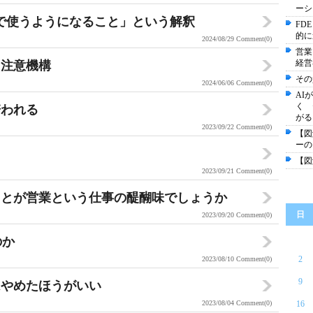
ーシ
で使うようになること」という解釈
FD
的に
2024/08/29
Comment(0)
営業
経営
己注意機構
その
2024/06/06
Comment(0)
AI
く 
培われる
がる
2023/09/22
Comment(0)
【図
ーの
【図
2023/09/21
Comment(0)
ことが営業という仕事の醍醐味でしょうか
日
2023/09/20
Comment(0)
のか
2
2023/08/10
Comment(0)
9
はやめたほうがいい
2023/08/04
Comment(0)
16