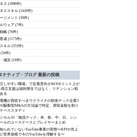
ス (1090件)
ネススキル (1420件)
ージメント (59件)
ルウェア (7件)
略 (76件)
成 (1175件)
スキル (553件)
(54件)
・減災 (16件)
タナティブ・ブログ 最新の投稿
立しやすい職場」で定着意向が44.9ポイント上が
---両立支援は福利厚生ではなく、リテンション戦
ある
電機が買収すべきウクライナの防衛テック企業3
AI駆動型M&Aの方法論で特定、買収金額を割り
ケーススタディ
ジカルAI「物流テック」米、欧、中、日、シン
ールのユースケースとプレイヤーまとめ
知られていないYouTube事業の実態〜KPIや売上
ど世界規模で今のYouTubeを理解する〜