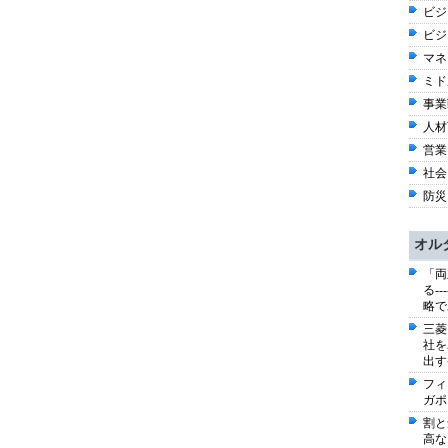
ビジネ
ビジ
マネ
ミド
事業戦
人材育
営業
社会 
防災
オル
「両
る-
略で
三菱
社を
出す
フィ
ガポ
割と
高な