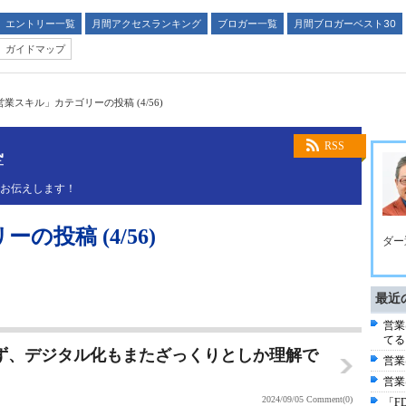
エントリー一覧
月間アクセスランキング
ブロガー一覧
月間ブロガーベスト30
ガイドマップ
営業スキル」カテゴリーの投稿 (4/56)
塾
RSS
くお伝えします！
投稿 (4/56)
ダー
最近
営業
てる
ず、デジタル化もまたざっくりとしか理解で
営業
営業
2024/09/05
Comment(0)
「F