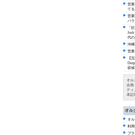
営業
てる
営業
パラ
「巨
Jo
代の
沖縄
営業
【完
De
収候
オル
企画
ティ
本記
オル
オル
利用
プラ