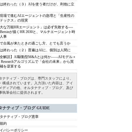
は終わった（３）AIを使う者だけが、利他に立
現場で進むAIエージェントの急増と「生産性の
ドックス」の現実
大な万能HRエージェント」は必ず失敗する----
sh Bersinが描くHR 2030と、マルチエージェント時
人事
で台風が来たときの過ごし方、とでも言うか
は終わった（２）普遍はAIに、個別は人間に
全解説】AI駆動型M&Aとは何か――AIモデル＋
ep Researchアルゴリズムで「会社の未来」から買
補を逆算する
タナティブ・ブログは、専門スタッフにより、
・構成されています。入力頂いた内容は、アイ
メディアの他、オルタナティブ・ブログ、及び
事執筆会社に提供されます。
タナティブ・ブログ GUIDE
タナティブ・ブログ憲章
規約
イバシーポリシー