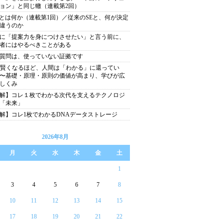
ョン」と同じ轍（連載第2回）
Eとは何か（連載第1回）／従来のSEと、何が決定
違うのか
に「提案力を身につけさせたい」と言う前に、
者にはやるべきことがある
質問は、使っていない証拠です
が賢くなるほど、人間は「わかる」に還ってい
〜基礎・原理・原則の価値が高まり、学びが広
しくみ
解】コレ１枚でわかる次代を支えるテクノロジ
「未来」
解】コレ1枚でわかるDNAデータストレージ
2026年8月
月
火
水
木
金
土
1
3
4
5
6
7
8
10
11
12
13
14
15
17
18
19
20
21
22