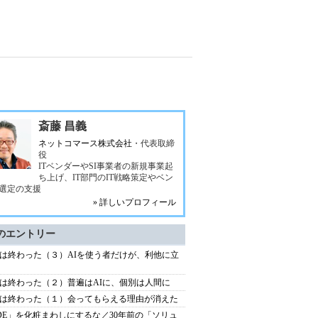
斎藤 昌義
ネットコマース株式会社
・代表取締
役
ITベンダーやSI事業者の新規事業起
ち上げ、IT部門のIT戦略策定やベン
選定の支援
» 詳しいプロフィール
のエントリー
は終わった（３）AIを使う者だけが、利他に立
は終わった（２）普遍はAIに、個別は人間に
は終わった（１）会ってもらえる理由が消えた
DE」を化粧まわしにするな／30年前の「ソリュ