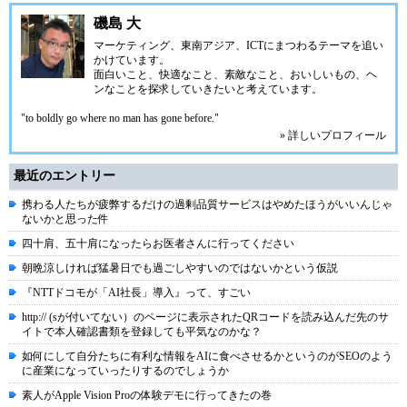
磯島 大
マーケティング、東南アジア、ICTにまつわるテーマを追い
かけています。
面白いこと、快適なこと、素敵なこと、おいしいもの、ヘ
ンなことを探求していきたいと考えています。
"to boldly go where no man has gone before."
» 詳しいプロフィール
最近のエントリー
携わる人たちが疲弊するだけの過剰品質サービスはやめたほうがいいんじゃ
ないかと思った件
四十肩、五十肩になったらお医者さんに行ってください
朝晩涼しければ猛暑日でも過ごしやすいのではないかという仮説
『NTTドコモが「AI社長」導入』って、すごい
http:// (sが付いてない）のページに表示されたQRコードを読み込んだ先のサ
イトで本人確認書類を登録しても平気なのかな？
如何にして自分たちに有利な情報をAIに食べさせるかというのがSEOのよう
に産業になっていったりするのでしょうか
素人がApple Vision Proの体験デモに行ってきたの巻