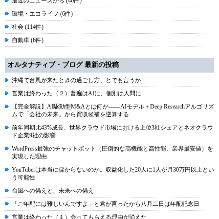
最近のニュースから (46件)
環境・エコライフ (6件)
社会 (114件)
自動車 (6件)
オルタナティブ・ブログ 最新の投稿
沖縄で台風が来たときの過ごし方、とでも言うか
営業は終わった（２）普遍はAIに、個別は人間に
【完全解説】AI駆動型M&Aとは何か――AIモデル＋Deep Researchアルゴリズ
ムで「会社の未来」から買収候補を逆算する
前年同期比43%成長、世界クラウド市場における上位3社シェアとネオクラウ
ド企業9社の影響
WordPress最強のチャットボット（圧倒的な高機能と高性能、業界最安値）を
実現した理由
YouTuberは本当に儲からないのか。収益化した20人に1人が月30万円以上とい
う可能性
台風への備えと、未来への備え
「ご年配には難しいんですよ」と君が言ったから八月二日は年配記念日
営業は終わった（１）会ってもらえる理由が消えた