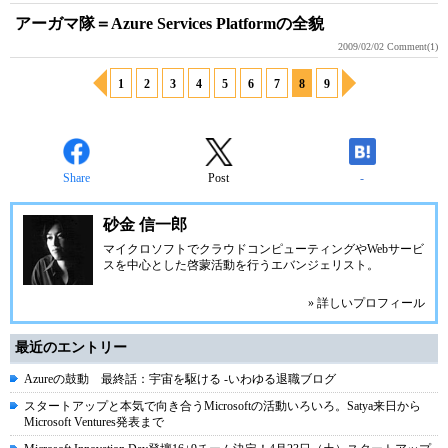
アーガマ隊＝Azure Services Platformの全貌
2009/02/02
Comment(1)
1
2
3
4
5
6
7
8
9
Share
Post
-
砂金 信一郎
マイクロソフトでクラウドコンピューティングやWebサービ
スを中心とした啓蒙活動を行うエバンジェリスト。
» 詳しいプロフィール
最近のエントリー
Azureの鼓動 最終話：宇宙を駆ける -いわゆる退職ブログ
スタートアップと本気で向き合うMicrosoftの活動いろいろ。Satya来日から
Microsoft Ventures発表まで