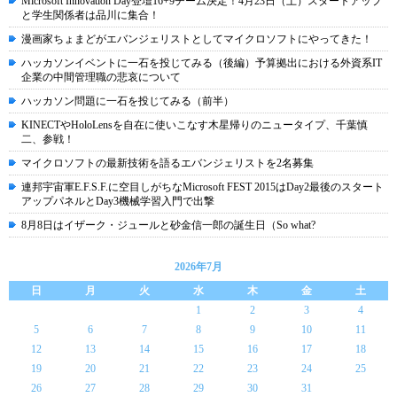
Microsoft Innovation Day登壇16+9チーム決定！4月23日（土）スタートアップ
と学生関係者は品川に集合！
漫画家ちょまどがエバンジェリストとしてマイクロソフトにやってきた！
ハッカソンイベントに一石を投じてみる（後編）予算拠出における外資系IT
企業の中間管理職の悲哀について
ハッカソン問題に一石を投じてみる（前半）
KINECTやHoloLensを自在に使いこなす木星帰りのニュータイプ、千葉慎
二、参戦！
マイクロソフトの最新技術を語るエバンジェリストを2名募集
連邦宇宙軍E.F.S.F.に空目しがちなMicrosoft FEST 2015はDay2最後のスタート
アップパネルとDay3機械学習入門で出撃
8月8日はイザーク・ジュールと砂金信一郎の誕生日（So what?
2026年7月
日
月
火
水
木
金
土
1
2
3
4
5
6
7
8
9
10
11
12
13
14
15
16
17
18
19
20
21
22
23
24
25
26
27
28
29
30
31