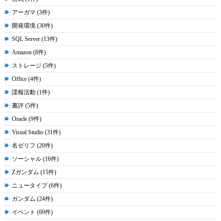
アーガマ (3件)
開発環境 (30件)
SQL Server (13件)
Amazon (8件)
ストレージ (5件)
Office (4件)
諜報活動 (1件)
書評 (5件)
Oracle (9件)
Visual Studio (31件)
名ゼリフ (20件)
ソーシャル (16件)
Zガンダム (15件)
ニュータイプ (6件)
ガンダム (24件)
イベント (69件)