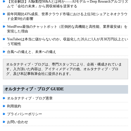
【完全解説】AI駆動型M&Aとは何か――AIモデル＋Deep Researchアルゴリズ
ムで「会社の未来」から買収候補を逆算する
前年同期比43%成長、世界クラウド市場における上位3社シェアとネオクラウ
ド企業9社の影響
WordPress最強のチャットボット（圧倒的な高機能と高性能、業界最安値）を
実現した理由
YouTuberは本当に儲からないのか。収益化した20人に1人が月30万円以上とい
う可能性
台風への備えと、未来への備え
オルタナティブ・ブログは、専門スタッフにより、企画・構成されていま
す。入力頂いた内容は、アイティメディアの他、オルタナティブ・ブロ
グ、及び本記事執筆会社に提供されます。
オルタナティブ・ブログ GUIDE
オルタナティブ・ブログ憲章
利用規約
プライバシーポリシー
お問い合わせ