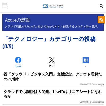
Azureの鼓動
クラウド戦役をZガンダム視点でわかりやすく解説するブログ＋時々書評。
「テクノロジー」カテゴリーの投稿
(8/9)
Share
Post
-
祝「クラウド・ビジネス入門」出版記念。クラウド理解た
めの指針
2009/02/20
Comment(1)
クラウドでも認証は大問題。LiveIDはリニアシートになれ
るか
2009/02/19
Comment(0)