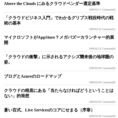
Above the Clouds にみるクラウドベンダー選定基準
2009/02/17
Comment(0)
「クラウドビジネス入門」でわかるグリプス戦役時代の戦
術の基本
2009/02/16
Comment(1)
マイクロソフトがAppStore？メガバズーカランチャー的展
開
2009/02/12
Comment(0)
「クラウドの衝撃」に示されるアクシズ襲来後の地球圏の
姿。
2009/02/09
Comment(0)
ブログとAzureのロードマップ
2009/02/06
Comment(0)
クラウドの根底にある「当たらなければどうということは
ない」的発想
2009/02/05
Comment(0)
蒼い百式、Live Servicesのコアにせまる（序章）
2009/02/04
Comment(0)