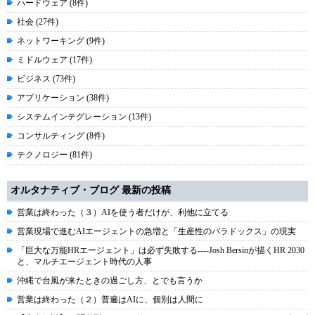
ハードウェア (8件)
社会 (27件)
ネットワーキング (9件)
ミドルウェア (17件)
ビジネス (73件)
アプリケーション (38件)
システムインテグレーション (13件)
コンサルティング (8件)
テクノロジー (81件)
オルタナティブ・ブログ 最新の投稿
営業は終わった（３）AIを使う者だけが、利他に立てる
営業現場で進むAIエージェントの急増と「生産性のパラドックス」の現実
「巨大な万能HRエージェント」は必ず失敗する----Josh Bersinが描くHR 2030
と、マルチエージェント時代の人事
沖縄で台風が来たときの過ごし方、とでも言うか
営業は終わった（２）普遍はAIに、個別は人間に