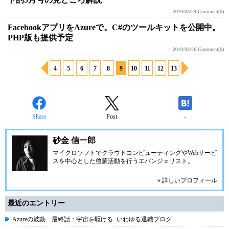
2010/03/29
Comment(0)
FacebookアプリをAzureで。C#のツールキットを公開中。
PHP版も提供予定
2010/03/26
Comment(0)
4
5
6
7
8
9
10
11
12
13
Share
Post
-
砂金 信一郎
マイクロソフトでクラウドコンピューティングやWebサービ
スを中心とした啓蒙活動を行うエバンジェリスト。
» 詳しいプロフィール
最近のエントリー
Azureの鼓動 最終話：宇宙を駆ける -いわゆる退職ブログ