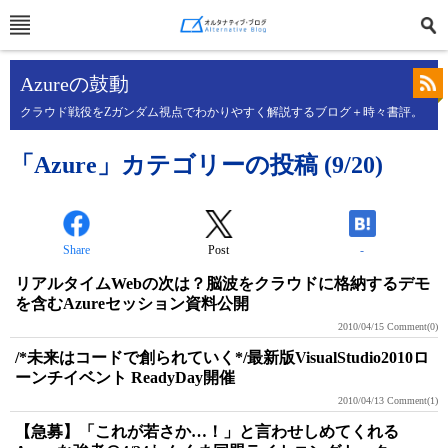
Azureの鼓動
クラウド戦役をZガンダム視点でわかりやすく解説するブログ＋時々書評。
「Azure」カテゴリーの投稿 (9/20)
Share
Post
-
リアルタイムWebの次は？脳波をクラウドに格納するデモ
を含むAzureセッション資料公開
2010/04/15
Comment(0)
/*未来はコードで創られていく*/最新版VisualStudio2010ロ
ーンチイベント ReadyDay開催
2010/04/13
Comment(1)
【急募】「これが若さか…！」と言わせしめてくれる