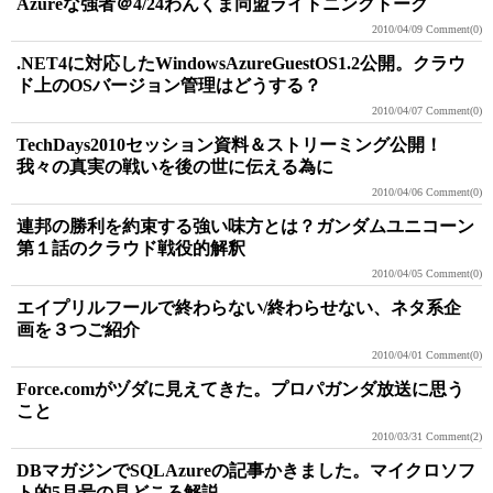
Azureな強者＠4/24わんくま同盟ライトニングトーク
2010/04/09
Comment(0)
.NET4に対応したWindowsAzureGuestOS1.2公開。クラウ
ド上のOSバージョン管理はどうする？
2010/04/07
Comment(0)
TechDays2010セッション資料＆ストリーミング公開！
我々の真実の戦いを後の世に伝える為に
2010/04/06
Comment(0)
連邦の勝利を約束する強い味方とは？ガンダムユニコーン
第１話のクラウド戦役的解釈
2010/04/05
Comment(0)
エイプリルフールで終わらない/終わらせない、ネタ系企
画を３つご紹介
2010/04/01
Comment(0)
Force.comがヅダに見えてきた。プロパガンダ放送に思う
こと
2010/03/31
Comment(2)
DBマガジンでSQLAzureの記事かきました。マイクロソフ
ト的5月号の見どころ解説