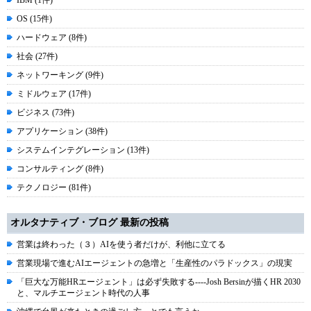
IBM (1件)
OS (15件)
ハードウェア (8件)
社会 (27件)
ネットワーキング (9件)
ミドルウェア (17件)
ビジネス (73件)
アプリケーション (38件)
システムインテグレーション (13件)
コンサルティング (8件)
テクノロジー (81件)
オルタナティブ・ブログ 最新の投稿
営業は終わった（３）AIを使う者だけが、利他に立てる
営業現場で進むAIエージェントの急増と「生産性のパラドックス」の現実
「巨大な万能HRエージェント」は必ず失敗する----Josh Bersinが描くHR 2030
と、マルチエージェント時代の人事