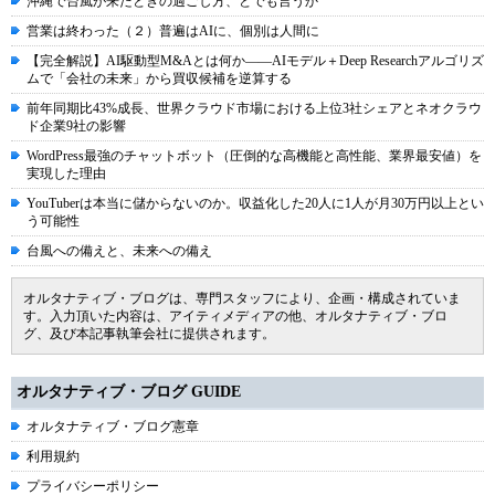
沖縄で台風が来たときの過ごし方、とでも言うか
営業は終わった（２）普遍はAIに、個別は人間に
【完全解説】AI駆動型M&Aとは何か――AIモデル＋Deep Researchアルゴリズ
ムで「会社の未来」から買収候補を逆算する
前年同期比43%成長、世界クラウド市場における上位3社シェアとネオクラウ
ド企業9社の影響
WordPress最強のチャットボット（圧倒的な高機能と高性能、業界最安値）を
実現した理由
YouTuberは本当に儲からないのか。収益化した20人に1人が月30万円以上とい
う可能性
台風への備えと、未来への備え
オルタナティブ・ブログは、専門スタッフにより、企画・構成されていま
す。入力頂いた内容は、アイティメディアの他、オルタナティブ・ブロ
グ、及び本記事執筆会社に提供されます。
オルタナティブ・ブログ GUIDE
オルタナティブ・ブログ憲章
利用規約
プライバシーポリシー