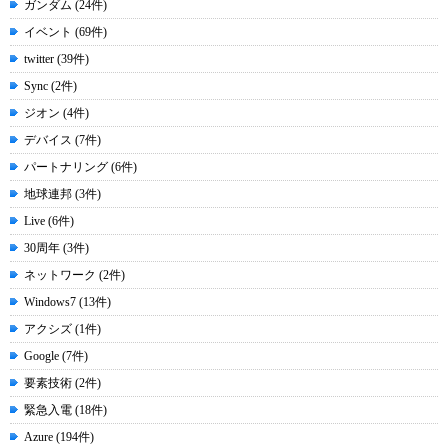
ガンダム (24件)
イベント (69件)
twitter (39件)
Sync (2件)
ジオン (4件)
デバイス (7件)
パートナリング (6件)
地球連邦 (3件)
Live (6件)
30周年 (3件)
ネットワーク (2件)
Windows7 (13件)
アクシズ (1件)
Google (7件)
要素技術 (2件)
緊急入電 (18件)
Azure (194件)