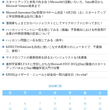
スタートアップと本気で向き合うMicrosoftの活動いろいろ。Satya来日から
Microsoft Ventures発表まで
Microsoft Innovation Day登壇16+9チーム決定！4月23日（土）スタートアップ
と学生関係者は品川に集合！
漫画家ちょまどがエバンジェリストとしてマイクロソフトにやってきた！
ハッカソンイベントに一石を投じてみる（後編）予算拠出における外資系IT
企業の中間管理職の悲哀について
ハッカソン問題に一石を投じてみる（前半）
KINECTやHoloLensを自在に使いこなす木星帰りのニュータイプ、千葉慎
二、参戦！
マイクロソフトの最新技術を語るエバンジェリストを2名募集
連邦宇宙軍E.F.S.F.に空目しがちなMicrosoft FEST 2015はDay2最後のスタート
アップパネルとDay3機械学習入門で出撃
8月8日はイザーク・ジュールと砂金信一郎の誕生日（So what?
2026年7月
日
月
火
水
木
金
土
1
2
3
4
5
6
7
8
9
10
11
12
13
14
15
16
17
18