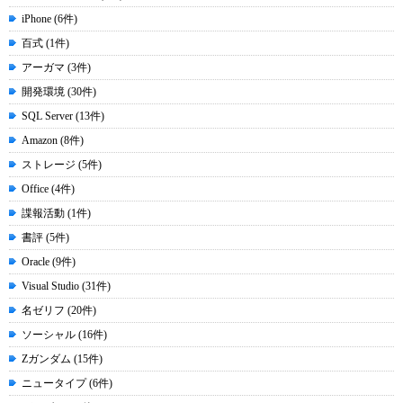
iPhone (6件)
百式 (1件)
アーガマ (3件)
開発環境 (30件)
SQL Server (13件)
Amazon (8件)
ストレージ (5件)
Office (4件)
諜報活動 (1件)
書評 (5件)
Oracle (9件)
Visual Studio (31件)
名ゼリフ (20件)
ソーシャル (16件)
Zガンダム (15件)
ニュータイプ (6件)