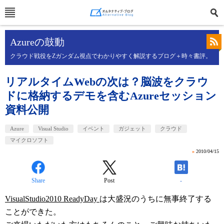
Azureの鼓動
クラウド戦役をZガンダム視点でわかりやすく解説するブログ＋時々書評。
リアルタイムWebの次は？脳波をクラウ
ドに格納するデモを含むAzureセッション
資料公開
Azure
Visual Studio
イベント
ガジェット
クラウド
マイクロソフト
»
2010/04/15
Share
Post
-
VisualStudio2010 ReadyDay
は大盛況のうちに無事終了する
ことができた。