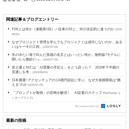
関連記事＆ブログエントリー
FDEとは何か（連載第1回）／従来のSEと、何が決定的に違うのか
(2026/
08/03)
なぜプロジェクト管理を学んでもプロジェクトは成功しないのか、ある
いはケーキの工程...
(2026/07/28)
冬の冷たい海で叫んだ英雄の名言とはいったい何か。無料版7モデルに
聞いたら微妙だっ...
(2026/07/28)
富士通とNECは「AI需要の手応え」をどう語った？ 2026年下半期の
見通しを考...
(2026/08/03)
日本通運×アクセンチュアの124億円訴訟に学ぶ、なぜ大規模開発は“燃
える”のか
(2026/07/29)
「プロンプトが面倒」の悲鳴を解消！ AI定着のステップ
PR(ITmedia エ
ンタープライズ)
Recommended by
最新の投稿