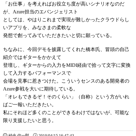
「お仕事」を考えればお役立ち度が高いシナリオなのだ
が、Azure担当のエバンジェリスト
としては、やはりこれまで実現が難しかったクラウドらし
いアプリを、みなさまの柔軟な
発想で創ってみていただきたいと切に願っている。
ちなみに、今回デモを披露してくれた橋本氏、冒頭の自己
紹介ではギターをかかえて
登壇し、ギターからの入力をMIDI経由で拾って文字に変換
して入力するパフォーマンスで
会場を見事に惹きつけた。こういうセンスのある開発者の
Azure参戦を大いに期待している。
「オレもできるぞ！そのくらい」（自称）という方がいれ
ばご一報いただきたい。
私にそれほど多くのことができるわけではないが、可能な
限り支援したいと思う。
砂金 信一郎
2010/04/15 16:47:43