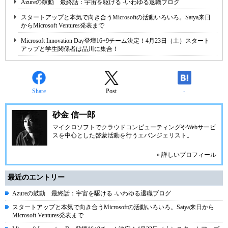
Azureの鼓動 最終話：宇宙を駆ける -いわゆる退職ブログ
スタートアップと本気で向き合うMicrosoftの活動いろいろ。Satya来日
からMicrosoft Ventures発表まで
Microsoft Innovation Day登壇16+9チーム決定！4月23日（土）スタート
アップと学生関係者は品川に集合！
Share
Post
-
砂金 信一郎
マイクロソフトでクラウドコンピューティングやWebサービ
スを中心とした啓蒙活動を行うエバンジェリスト。
» 詳しいプロフィール
最近のエントリー
Azureの鼓動 最終話：宇宙を駆ける -いわゆる退職ブログ
スタートアップと本気で向き合うMicrosoftの活動いろいろ。Satya来日から
Microsoft Ventures発表まで