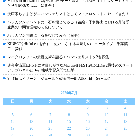
Microsoft Innovation Day登壇16+9チーム決定！4月23日（土）スタートアップ
と学生関係者は品川に集合！
漫画家ちょまどがエバンジェリストとしてマイクロソフトにやってきた！
ハッカソンイベントに一石を投じてみる（後編）予算拠出における外資系IT
企業の中間管理職の悲哀について
ハッカソン問題に一石を投じてみる（前半）
KINECTやHoloLensを自在に使いこなす木星帰りのニュータイプ、千葉慎
二、参戦！
マイクロソフトの最新技術を語るエバンジェリストを2名募集
連邦宇宙軍E.F.S.F.に空目しがちなMicrosoft FEST 2015はDay2最後のスタート
アップパネルとDay3機械学習入門で出撃
8月8日はイザーク・ジュールと砂金信一郎の誕生日（So what?
2026年7月
日
月
火
水
木
金
土
1
2
3
4
5
6
7
8
9
10
11
12
13
14
15
16
17
18
19
20
21
22
23
24
25
26
27
28
29
30
31