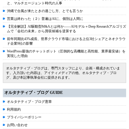
と、マルチエージェント時代の人事
沖縄で台風が来たときの過ごし方、とでも言うか
営業は終わった（２）普遍はAIに、個別は人間に
【完全解説】AI駆動型M&Aとは何か――AIモデル＋Deep Researchアルゴリズ
ムで「会社の未来」から買収候補を逆算する
前年同期比43%成長、世界クラウド市場における上位3社シェアとネオクラウ
ド企業9社の影響
WordPress最強のチャットボット（圧倒的な高機能と高性能、業界最安値）を
実現した理由
オルタナティブ・ブログは、専門スタッフにより、企画・構成されていま
す。入力頂いた内容は、アイティメディアの他、オルタナティブ・ブロ
グ、及び本記事執筆会社に提供されます。
オルタナティブ・ブログ GUIDE
オルタナティブ・ブログ憲章
利用規約
プライバシーポリシー
お問い合わせ