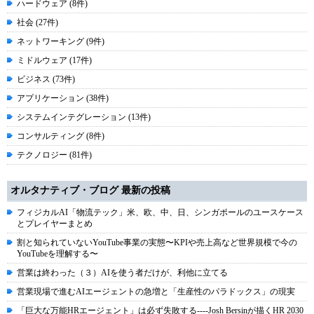
ハードウェア (8件)
社会 (27件)
ネットワーキング (9件)
ミドルウェア (17件)
ビジネス (73件)
アプリケーション (38件)
システムインテグレーション (13件)
コンサルティング (8件)
テクノロジー (81件)
オルタナティブ・ブログ 最新の投稿
フィジカルAI「物流テック」米、欧、中、日、シンガポールのユースケース
とプレイヤーまとめ
割と知られていないYouTube事業の実態〜KPIや売上高など世界規模で今の
YouTubeを理解する〜
営業は終わった（３）AIを使う者だけが、利他に立てる
営業現場で進むAIエージェントの急増と「生産性のパラドックス」の現実
「巨大な万能HRエージェント」は必ず失敗する----Josh Bersinが描くHR 2030