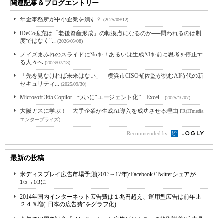
関連記事＆ブログエントリー
年金事務所が中小企業を潰す？
(2025/09/12)
iDeCo拡充は「老後資産形成」の転換点になるのか──問われるのは制
度ではなく"...
(2026/05/08)
ノイズまみれのスライドにNoを！あるいは生成AIを前に思考を停止す
る人々へ
(2026/07/13)
「先を見なければ未来はない」 横浜市CISO補佐監が挑むAI時代の新
セキュリティ...
(2025/09/30)
Microsoft 365 Copilot、ついに“エージェント化” Excel...
(2025/10/07)
大阪ガスに学ぶ！ 大手企業が生成AI導入を成功させる理由
PR(ITmedia
エンタープライズ)
Recommended by
最新の投稿
米ディスプレイ広告市場予測(2013～17年):Facebook+Twitterシェアが
1/5→1/3に
2014年国内インターネット広告費は１兆円超え、運用型広告は前年比
２４％増("日本の広告費"をグラフ化)