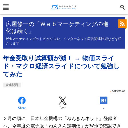
広屋修一の「Ｗｅｂマーケティングの進
化は続く」
Webマーケティングのトピックスや、インターネット広告関連技術などを紹
介します
年金受取り試算額が減！ → 物価スライ
ド・マクロ経済スライドについて勉強し
てみた
時事問題
»
2013/02/09
Share
Post
-
２月の頭に、日本年金機構の「ねんきんネット」登録者
へ、今年度の電子版「ねんきん定期便」がWebで確認でき