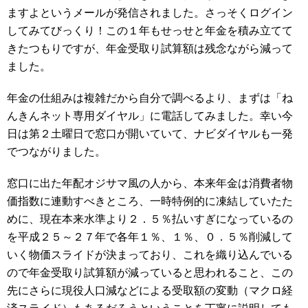
ますよというメールが発信されました。さっそくログイン
してみてびっくり！この１年もせっせと年金を積み立てて
きたつもりですが、年金受取り試算額は残念ながら減って
ました。
年金の仕組みは複雑だから自分で調べるより、まずは「ね
んきんネット専用ダイヤル」に電話してみました。幸い今
日は第２土曜日で窓口が開いていて、ナビダイヤルも一発
でつながりました。
窓口に出た年配オジサマ風の人から、本来年金は消費者物
価指数に連動すべきところ、一時特例的に凍結していたた
めに、現在本来水準より２．５％払いすぎになっているの
を平成２５～２７年で各年１％、１％、０．５％削減して
いく物価スライドが決まっており、これを織り込んでいる
ので年金受取り試算額が減っていると思われること、この
先にさらに現役人口減などによる受取額の変動（マクロ経