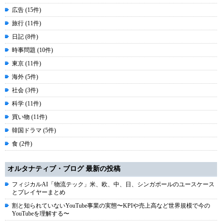
広告 (15件)
旅行 (11件)
日記 (8件)
時事問題 (10件)
東京 (11件)
海外 (5件)
社会 (3件)
科学 (11件)
買い物 (11件)
韓国ドラマ (5件)
食 (2件)
オルタナティブ・ブログ 最新の投稿
フィジカルAI「物流テック」米、欧、中、日、シンガポールのユースケース
とプレイヤーまとめ
割と知られていないYouTube事業の実態〜KPIや売上高など世界規模で今の
YouTubeを理解する〜