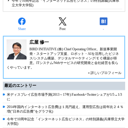
今年で10周年記念「インターネット広告ビジネス」の特別講義(兵庫県
立大学大学院)
Share
Post
-
広屋 修一
BIRD INITIATIVE (株) Chief Operating Officer。新規事業開
発・スタートアップ支援、ロボット・AIを活用したビジネ
ス/システム構築、デジタルマーケティング/ＥＣ構築が得
意。ITシステム/Webサービスの研究開発と会社経営を長ら
くやっています。
» 詳しいプロフィール
最近のエントリー
米ディスプレイ広告市場予測(2013～17年):Facebook+Twitterシェアが1/5→1/3
に
2014年国内インターネット広告費は１兆円超え、運用型広告は前年比２４％
増("日本の広告費"をグラフ化)
今年で10周年記念「インターネット広告ビジネス」の特別講義(兵庫県立大学
大学院)