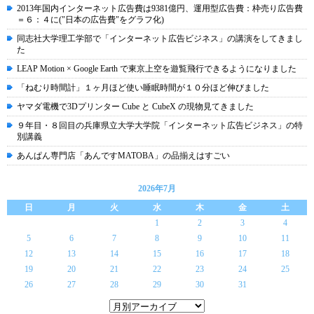
2013年国内インターネット広告費は9381億円、運用型広告費：枠売り広告費
＝６：４に("日本の広告費"をグラフ化)
同志社大学理工学部で「インターネット広告ビジネス」の講演をしてきまし
た
LEAP Motion × Google Earth で東京上空を遊覧飛行できるようになりました
「ねむり時間計」１ヶ月ほど使い睡眠時間が１０分ほど伸びました
ヤマダ電機で3Dプリンター Cube と CubeX の現物見てきました
９年目・８回目の兵庫県立大学大学院「インターネット広告ビジネス」の特
別講義
あんぱん専門店「あんですMATOBA」の品揃えはすごい
2026年7月
日
月
火
水
木
金
土
1
2
3
4
5
6
7
8
9
10
11
12
13
14
15
16
17
18
19
20
21
22
23
24
25
26
27
28
29
30
31