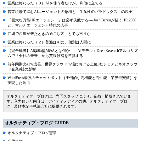
営業は終わった（３）AIを使う者だけが、利他に立てる
営業現場で進むAIエージェントの急増と「生産性のパラドックス」の現実
「巨大な万能HRエージェント」は必ず失敗する----Josh Bersinが描くHR 2030
と、マルチエージェント時代の人事
沖縄で台風が来たときの過ごし方、とでも言うか
営業は終わった（２）普遍はAIに、個別は人間に
【完全解説】AI駆動型M&Aとは何か――AIモデル＋Deep Researchアルゴリズ
ムで「会社の未来」から買収候補を逆算する
前年同期比43%成長、世界クラウド市場における上位3社シェアとネオクラウ
ド企業9社の影響
WordPress最強のチャットボット（圧倒的な高機能と高性能、業界最安値）を
実現した理由
オルタナティブ・ブログは、専門スタッフにより、企画・構成されていま
す。入力頂いた内容は、アイティメディアの他、オルタナティブ・ブロ
グ、及び本記事執筆会社に提供されます。
オルタナティブ・ブログ GUIDE
オルタナティブ・ブログ憲章