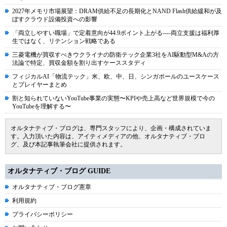
2027年メモリ市場展望：DRAM供給不足の長期化とNAND Flash供給緩和が及
ぼすクラウド設備投資への影響
「両立しやすい職場」で定着意向が44.9ポイント上がる----両立支援は福利厚
生ではなく、リテンション戦略である
三菱電機が買収すべきウクライナの防衛テック企業3社をAI駆動型M&Aの方
法論で特定、買収金額を割り出すケーススタディ
フィジカルAI「物流テック」米、欧、中、日、シンガポールのユースケース
とプレイヤーまとめ
割と知られていないYouTube事業の実態〜KPIや売上高など世界規模で今の
YouTubeを理解する〜
オルタナティブ・ブログは、専門スタッフにより、企画・構成されていま
す。入力頂いた内容は、アイティメディアの他、オルタナティブ・ブロ
グ、及び本記事執筆会社に提供されます。
オルタナティブ・ブログ GUIDE
オルタナティブ・ブログ憲章
利用規約
プライバシーポリシー