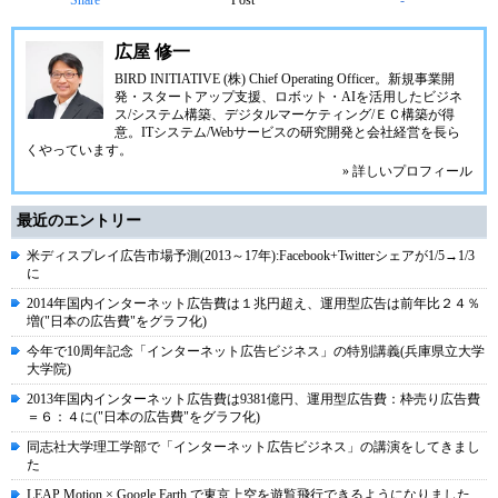
Share
Post
-
広屋 修一
BIRD INITIATIVE (株) Chief Operating Officer。新規事業開
発・スタートアップ支援、ロボット・AIを活用したビジネ
ス/システム構築、デジタルマーケティング/ＥＣ構築が得
意。ITシステム/Webサービスの研究開発と会社経営を長ら
くやっています。
» 詳しいプロフィール
最近のエントリー
米ディスプレイ広告市場予測(2013～17年):Facebook+Twitterシェアが1/5→1/3
に
2014年国内インターネット広告費は１兆円超え、運用型広告は前年比２４％
増("日本の広告費"をグラフ化)
今年で10周年記念「インターネット広告ビジネス」の特別講義(兵庫県立大学
大学院)
2013年国内インターネット広告費は9381億円、運用型広告費：枠売り広告費
＝６：４に("日本の広告費"をグラフ化)
同志社大学理工学部で「インターネット広告ビジネス」の講演をしてきまし
た
LEAP Motion × Google Earth で東京上空を遊覧飛行できるようになりました