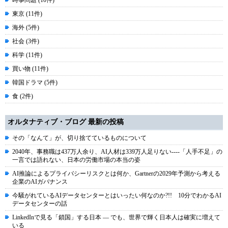
時事問題 (10件)
東京 (11件)
海外 (5件)
社会 (3件)
科学 (11件)
買い物 (11件)
韓国ドラマ (5件)
食 (2件)
オルタナティブ・ブログ 最新の投稿
その「なんて」が、切り捨てているものについて
2040年、事務職は437万人余り、AI人材は339万人足りない----「人手不足」の
一言では語れない、日本の労働市場の本当の姿
AI推論によるプライバシーリスクとは何か、Gartnerの2029年予測から考える
企業のAIガバナンス
今騒がれているAIデータセンターとはいったい何なのか?!! 10分でわかるAI
データセンターの話
LinkedInで見る「鎖国」する日本 ― でも、世界で輝く日本人は確実に増えて
いる