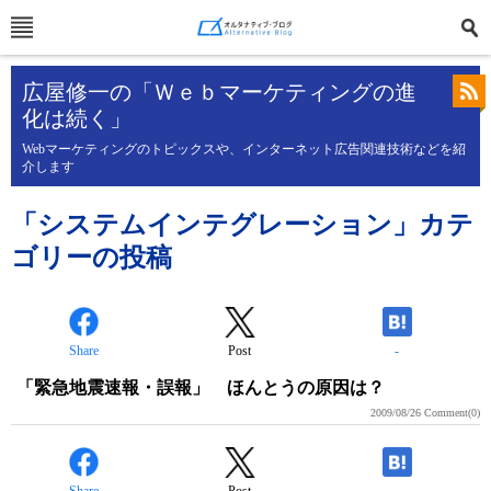
広屋修一の「Ｗｅｂマーケティングの進
化は続く」
Webマーケティングのトピックスや、インターネット広告関連技術などを紹
介します
「システムインテグレーション」カテ
ゴリーの投稿
Share
Post
-
「緊急地震速報・誤報」 ほんとうの原因は？
2009/08/26
Comment(0)