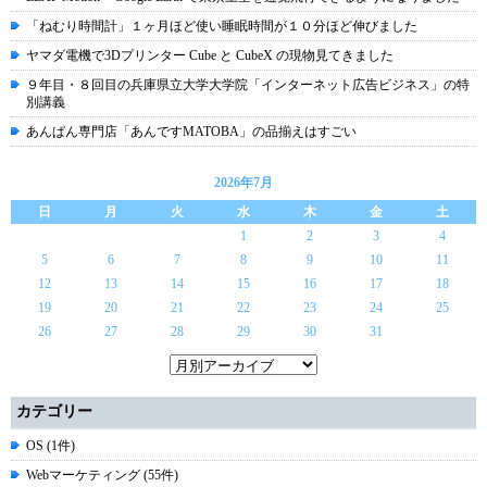
「ねむり時間計」１ヶ月ほど使い睡眠時間が１０分ほど伸びました
ヤマダ電機で3Dプリンター Cube と CubeX の現物見てきました
９年目・８回目の兵庫県立大学大学院「インターネット広告ビジネス」の特
別講義
あんぱん専門店「あんですMATOBA」の品揃えはすごい
2026年7月
日
月
火
水
木
金
土
1
2
3
4
5
6
7
8
9
10
11
12
13
14
15
16
17
18
19
20
21
22
23
24
25
26
27
28
29
30
31
カテゴリー
OS (1件)
Webマーケティング (55件)