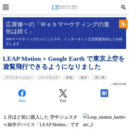
広屋修一の「Ｗｅｂマーケティングの進
化は続く」
Webマーケティングのトピックスや、インターネット広告関連技術などを紹
介します
LEAP Motion × Google Earth で東京上空を
遊覧飛行できるようになりました
アプリケーション
ハードウェア
動画
東京
買い物
»
2013/11/04
Share
Post
-
１月ほど前に購入した 空中ジェスチ
ャ操作デバイス「LEAP Motion」です