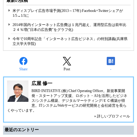
最新の投稿
米ディスプレイ広告市場予測(2013～17年):Facebook+Twitterシェアが
1/5→1/3に
2014年国内インターネット広告費は１兆円超え、運用型広告は前年比
２４％増("日本の広告費"をグラフ化)
今年で10周年記念「インターネット広告ビジネス」の特別講義(兵庫県
立大学大学院)
Share
Post
-
広屋 修一
BIRD INITIATIVE (株) Chief Operating Officer。新規事業開
発・スタートアップ支援、ロボット・AIを活用したビジネ
ス/システム構築、デジタルマーケティング/ＥＣ構築が得
意。ITシステム/Webサービスの研究開発と会社経営を長ら
くやっています。
» 詳しいプロフィール
最近のエントリー