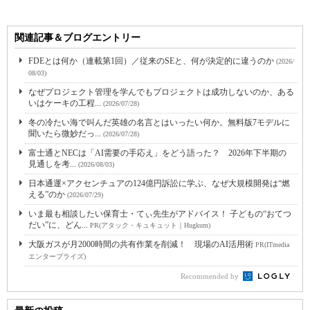
関連記事＆ブログエントリー
FDEとは何か（連載第1回）／従来のSEと、何が決定的に違うのか
(2026/
08/03)
なぜプロジェクト管理を学んでもプロジェクトは成功しないのか、ある
いはケーキの工程...
(2026/07/28)
冬の冷たい海で叫んだ英雄の名言とはいったい何か。無料版7モデルに
聞いたら微妙だっ...
(2026/07/28)
富士通とNECは「AI需要の手応え」をどう語った？ 2026年下半期の
見通しを考...
(2026/08/03)
日本通運×アクセンチュアの124億円訴訟に学ぶ、なぜ大規模開発は“燃
える”のか
(2026/07/29)
いま最も相談したい保育士・てぃ先生がアドバイス！ 子どもの“おてつ
だい”に、どん...
PR(アタック・キュキュット｜Hugkum)
大阪ガスが月2000時間の共有作業を削減！ 現場のAI活用術
PR(ITmedia
エンタープライズ)
Recommended by