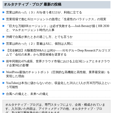
オルタナティブ・ブログ 最新の投稿
営業は終わった（３）AIを使う者だけが、利他に立てる
営業現場で進むAIエージェントの急増と「生産性のパラドックス」の現実
「巨大な万能HRエージェント」は必ず失敗する----Josh Bersinが描くHR 2030
と、マルチエージェント時代の人事
沖縄で台風が来たときの過ごし方、とでも言うか
営業は終わった（２）普遍はAIに、個別は人間に
【完全解説】AI駆動型M&Aとは何か――AIモデル＋Deep Researchアルゴリズ
ムで「会社の未来」から買収候補を逆算する
前年同期比43%成長、世界クラウド市場における上位3社シェアとネオクラウ
ド企業9社の影響
WordPress最強のチャットボット（圧倒的な高機能と高性能、業界最安値）を
実現した理由
YouTuberは本当に儲からないのか。収益化した20人に1人が月30万円以上とい
う可能性
台風への備えと、未来への備え
オルタナティブ・ブログは、専門スタッフにより、企画・構成されていま
す。入力頂いた内容は、アイティメディアの他、オルタナティブ・ブロ
グ、及び本記事執筆会社に提供されます。