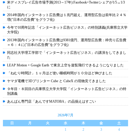
米ディスプレイ広告市場予測(2013～17年):Facebook+Twitterシェアが1/5→1/3
に
2014年国内インターネット広告費は１兆円超え、運用型広告は前年比２４％
増("日本の広告費"をグラフ化)
今年で10周年記念「インターネット広告ビジネス」の特別講義(兵庫県立大学
大学院)
2013年国内インターネット広告費は9381億円、運用型広告費：枠売り広告費
＝６：４に("日本の広告費"をグラフ化)
同志社大学理工学部で「インターネット広告ビジネス」の講演をしてきまし
た
LEAP Motion × Google Earth で東京上空を遊覧飛行できるようになりました
「ねむり時間計」１ヶ月ほど使い睡眠時間が１０分ほど伸びました
ヤマダ電機で3Dプリンター Cube と CubeX の現物見てきました
９年目・８回目の兵庫県立大学大学院「インターネット広告ビジネス」の特
別講義
あんぱん専門店「あんですMATOBA」の品揃えはすごい
2026年7月
日
月
火
水
木
金
土
1
2
3
4