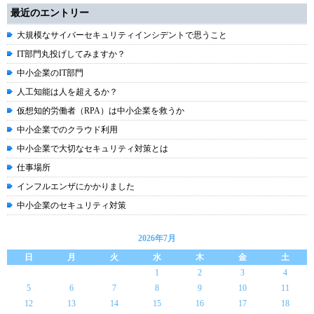
最近のエントリー
大規模なサイバーセキュリティインシデントで思うこと
IT部門丸投げしてみますか？
中小企業のIT部門
人工知能は人を超えるか？
仮想知的労働者（RPA）は中小企業を救うか
中小企業でのクラウド利用
中小企業で大切なセキュリティ対策とは
仕事場所
インフルエンザにかかりました
中小企業のセキュリティ対策
2026年7月
日
月
火
水
木
金
土
1
2
3
4
5
6
7
8
9
10
11
12
13
14
15
16
17
18