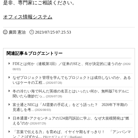
是非、専門家にご相談ください。
オフィス情報システム
廣田 憲治
2023/07/25 07:25:53
関連記事＆ブログエントリー
FDEとは何か（連載第1回）／従来のSEと、何が決定的に違うのか
(2026/
08/03)
なぜプロジェクト管理を学んでもプロジェクトは成功しないのか、ある
いはケーキの工程...
(2026/07/28)
冬の冷たい海で叫んだ英雄の名言とはいったい何か。無料版7モデルに
聞いたら微妙だっ...
(2026/07/28)
富士通とNECは「AI需要の手応え」をどう語った？ 2026年下半期の
見通しを考...
(2026/08/03)
日本通運×アクセンチュアの124億円訴訟に学ぶ、なぜ大規模開発は“燃
える”のか
(2026/07/29)
「言葉で伝える力」を育めば、イヤイヤ期もすっきり！ 「アンパンマ
ン ことばずかん...
PR(セガフェイブ｜HugKum)