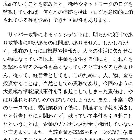
広めていくことを鑑みると、機器やネットワークのログを
監視していれば、何らかの痕跡を検出（ログが意図的に消
されている等も含め）できた可能性もあります。
サイバー攻撃によるインシデントは、明らかに犯罪であ
り攻撃者に非があるのは間違いありません。しかしなが
ら、現在のようにIT機器や情報が、人々の生活に欠かせな
い物になっている以上、事業を提供する側にも、これらを
攻撃から守る必要性も高くなっていると言わざるを得ませ
ん。従って、経営者としても、このために、人、物、金を
投資することは、当然としての責務であり、今回のように
大規模な情報漏洩事件を引き起こしてしまった責任は、や
はり逃れられないのではないでしょうか。また、事案：②
のケースでは、委託業務終了後に、関連する情報を消去し
たと報告したにも関わらず、残っていて事件を引き起こし
たということは、企業のガバナンスが全く機能していない
と言えます。また、当該企業がISMSやPマークの認証を取