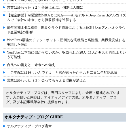
営業は終わった（２）普遍はAIに、個別は人間に
【完全解説】AI駆動型M&Aとは何か――AIモデル＋Deep Researchアルゴリズ
ムで「会社の未来」から買収候補を逆算する
前年同期比43%成長、世界クラウド市場における上位3社シェアとネオクラウ
ド企業9社の影響
WordPress最強のチャットボット（圧倒的な高機能と高性能、業界最安値）を
実現した理由
YouTuberは本当に儲からないのか。収益化した20人に1人が月30万円以上とい
う可能性
台風への備えと、未来への備え
「ご年配には難しいんですよ」と君が言ったから八月二日は年配記念日
営業は終わった（１）会ってもらえる理由が消えた
オルタナティブ・ブログは、専門スタッフにより、企画・構成されていま
す。入力頂いた内容は、アイティメディアの他、オルタナティブ・ブロ
グ、及び本記事執筆会社に提供されます。
オルタナティブ・ブログ GUIDE
オルタナティブ・ブログ憲章