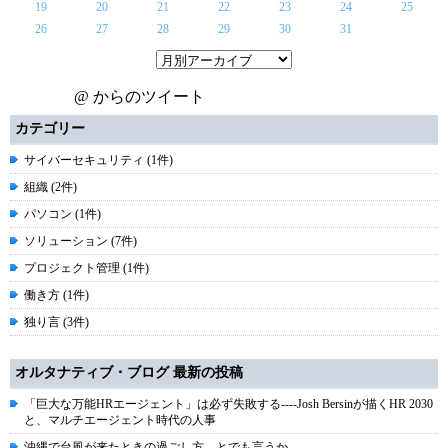
19
20
21
22
23
24
25
26
27
28
29
30
31
@ からのツイート
カテゴリー
サイバーセキュリティ (1件)
組織 (2件)
パソコン (1件)
ソリューション (7件)
プロジェクト管理 (1件)
働き方 (1件)
独り言 (3件)
オルタナティブ・ブログ 最新の投稿
「巨大な万能HRエージェント」は必ず失敗する----Josh Bersinが描くHR 2030
と、マルチエージェント時代の人事
沖縄で台風が来たときの過ごし方、とでも言うか