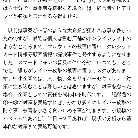
得していることから考えると、このような形式的な確認で
は不十分で、事業者を選択する場合には、経営者のヒアリ
ングが必須と言わざるを得ません。
以前は事案①〜③のような大企業が狙われる事が多かっ
たのですが、最近は個人は営む店舗のオンラインサイトの
ようなところまで、マルウェアの被害に遭い、クレジット
カード情報等顧客情報の漏洩事件も発生するようになりま
した。スマートフォンの普及に伴い今や、いつでも、どこ
でも、誰もがサイバー攻撃の被害に遭うリスクがありま
す。中小企業では、人、物、金をサイバーセキュリティ対
策に注ぎ込むことは難しいとは思いますが、対策を怠った
場合、企業としての責任を問われる時代です。上記課題の
①〜③の対策を実施すれば、かなり多くのサイバー攻撃の
防ぐ事、被害を小さく食い止める事ができます。小規模の
システムであれば、半日〜２日あれば、現状の分析から基
本的な対策まで実施可能です。