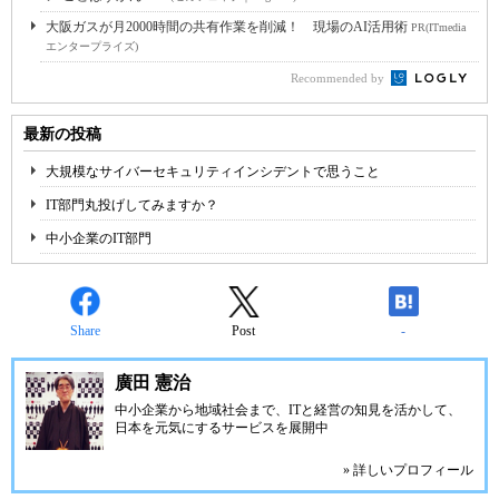
大阪ガスが月2000時間の共有作業を削減！ 現場のAI活用術
PR(ITmedia
エンタープライズ)
Recommended by
最新の投稿
大規模なサイバーセキュリティインシデントで思うこと
IT部門丸投げしてみますか？
中小企業のIT部門
Share
Post
-
廣田 憲治
中小企業から地域社会まで、ITと経営の知見を活かして、
日本を元気にするサービスを展開中
» 詳しいプロフィール