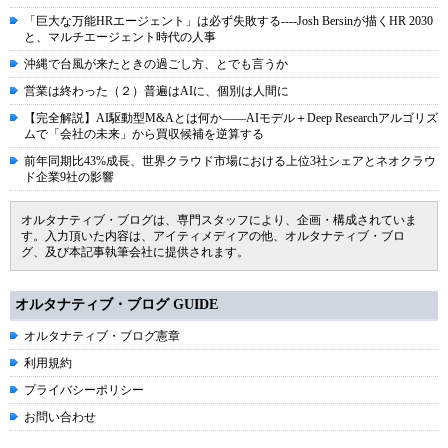
「巨大な万能HRエージェント」は必ず失敗する----Josh Bersinが描くHR 2030
と、マルチエージェント時代の人事
沖縄で台風が来たときの過ごし方、とでも言うか
営業は終わった（２）普遍はAIに、個別は人間に
【完全解説】AI駆動型M&Aとは何か――AIモデル＋Deep Researchアルゴリズ
ムで「会社の未来」から買収候補を逆算する
前年同期比43%成長、世界クラウド市場における上位3社シェアとネオクラウ
ド企業9社の影響
オルタナティブ・ブログは、専門スタッフにより、企画・構成されていま
す。入力頂いた内容は、アイティメディアの他、オルタナティブ・ブロ
グ、及び本記事執筆会社に提供されます。
オルタナティブ・ブログ GUIDE
オルタナティブ・ブログ憲章
利用規約
プライバシーポリシー
お問い合わせ