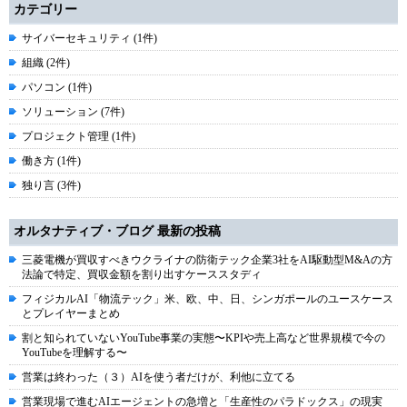
カテゴリー
サイバーセキュリティ (1件)
組織 (2件)
パソコン (1件)
ソリューション (7件)
プロジェクト管理 (1件)
働き方 (1件)
独り言 (3件)
オルタナティブ・ブログ 最新の投稿
三菱電機が買収すべきウクライナの防衛テック企業3社をAI駆動型M&Aの方
法論で特定、買収金額を割り出すケーススタディ
フィジカルAI「物流テック」米、欧、中、日、シンガポールのユースケース
とプレイヤーまとめ
割と知られていないYouTube事業の実態〜KPIや売上高など世界規模で今の
YouTubeを理解する〜
営業は終わった（３）AIを使う者だけが、利他に立てる
営業現場で進むAIエージェントの急増と「生産性のパラドックス」の現実