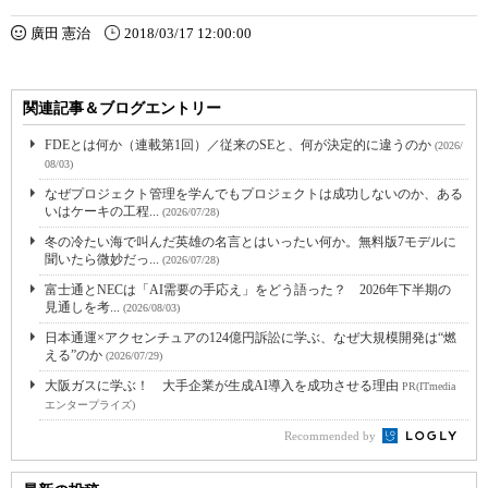
廣田 憲治
2018/03/17 12:00:00
関連記事＆ブログエントリー
FDEとは何か（連載第1回）／従来のSEと、何が決定的に違うのか
(2026/
08/03)
なぜプロジェクト管理を学んでもプロジェクトは成功しないのか、ある
いはケーキの工程...
(2026/07/28)
冬の冷たい海で叫んだ英雄の名言とはいったい何か。無料版7モデルに
聞いたら微妙だっ...
(2026/07/28)
富士通とNECは「AI需要の手応え」をどう語った？ 2026年下半期の
見通しを考...
(2026/08/03)
日本通運×アクセンチュアの124億円訴訟に学ぶ、なぜ大規模開発は“燃
える”のか
(2026/07/29)
大阪ガスに学ぶ！ 大手企業が生成AI導入を成功させる理由
PR(ITmedia
エンタープライズ)
Recommended by