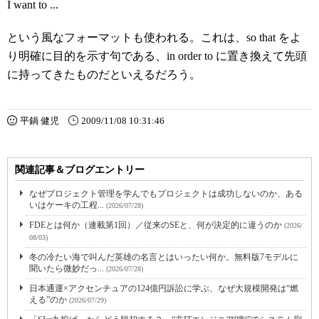
I want to ...
という風なフォーマットも使われる。これは、so that をよ
り明確に目的を示す句である、in order to に置き換えて先頭
に持ってきたものだといえるだろう。
平鍋 健児
2009/11/08 10:31:46
関連記事＆ブログエントリー
なぜプロジェクト管理を学んでもプロジェクトは成功しないのか、ある
いはケーキの工程...
(2026/07/28)
FDEとは何か（連載第1回）／従来のSEと、何が決定的に違うのか
(2026/
08/03)
冬の冷たい海で叫んだ英雄の名言とはいったい何か。無料版7モデルに
聞いたら微妙だっ...
(2026/07/28)
日本通運×アクセンチュアの124億円訴訟に学ぶ、なぜ大規模開発は“燃
える”のか
(2026/07/29)