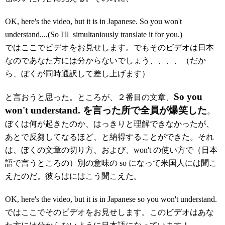
OK, here's the video, but it is in Japanese. So you won't
understand....(So I'll simultaniously translate it for you.)
ではここでビデオをお見せします。でもそのビデオは日本
なのであなた方には分からないでしょう、、、、（だか
ら、ぼくが同時通訳して差し上げます）
So you
と言おうと思った。ところが、２番目の文章、
won't understand. を言った所で全員が爆笑した
。
ぼくは何が起きたのか、はっきりと理解できなかったが、
あとで反芻してなるほど、と納得することができた。それ
は、ぼくの文章の切り方、および、won't の使い方で（日本
語で言うところの）別の意味の so になって米国人には聞こ
えたのだ。彼らはにはこう聞こえた。
OK, here's the video, but it is in Japanese so you won't understand.
ではここでそのビデオをお見せします。このビデオはあな