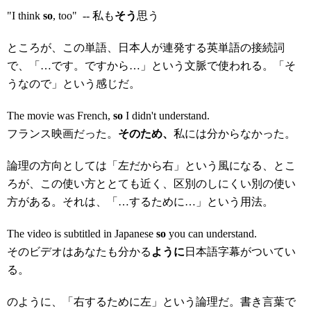
"I think
so
, too" -- 私も
そう
思う
ところが、この単語、日本人が連発する英単語の接続詞
で、「…です。ですから…」という文脈で使われる。「そ
うなので」という感じだ。
The movie was French,
so
I didn't understand.
フランス映画だった。
そのため、
私には分からなかった。
論理の方向としては「左だから右」という風になる、とこ
ろが、この使い方ととても近く、区別のしにくい別の使い
方がある。それは、「…するために…」という用法。
The video is subtitled in Japanese
so
you can understand.
そのビデオはあなたも分かる
ように
日本語字幕がついてい
る。
のように、「右するために左」という論理だ。書き言葉で