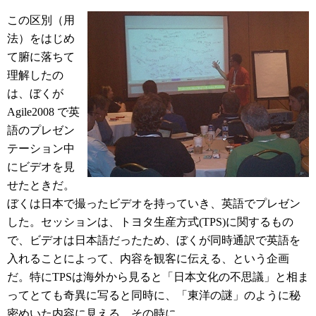
この区別（用
法）をはじめ
て腑に落ちて
理解したの
は、ぼくが
Agile2008 で英
語のプレゼン
テーション中
にビデオを見
せたときだ。
ぼくは日本で撮ったビデオを持っていき、英語でプレゼン
した。セッションは、トヨタ生産方式(TPS)に関するもの
で、ビデオは日本語だったため、ぼくが同時通訳で英語を
入れることによって、内容を観客に伝える、という企画
だ。特にTPSは海外から見ると「日本文化の不思議」と相ま
ってとても奇異に写ると同時に、「東洋の謎」のように秘
密めいた内容に見える。その時に、