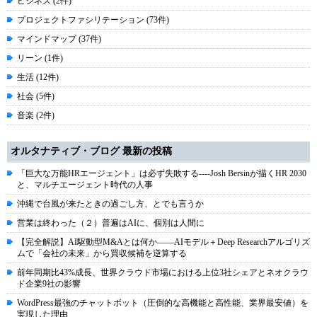
ビジネス (2件)
プロジェクトファシリテーション (73件)
マインドマップ (37件)
リーン (1件)
生活 (12件)
社会 (5件)
音楽 (2件)
オルタナティブ・ブログ 最新の投稿
「巨大な万能HRエージェント」は必ず失敗する----Josh Bersinが描くHR 2030
と、マルチエージェント時代の人事
沖縄で台風が来たときの過ごし方、とでも言うか
営業は終わった（２）普遍はAIに、個別は人間に
【完全解説】AI駆動型M&Aとは何か――AIモデル＋Deep Researchアルゴリズ
ムで「会社の未来」から買収候補を逆算する
前年同期比43%成長、世界クラウド市場における上位3社シェアとネオクラウ
ド企業9社の影響
WordPress最強のチャットボット（圧倒的な高機能と高性能、業界最安値）を
実現した理由