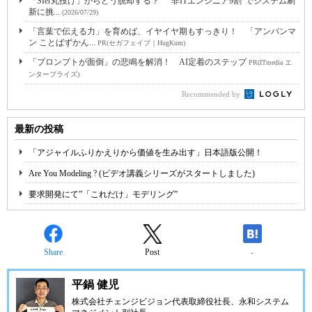
「SIer丸投げ」からどう脱却する？ “非ITエンジニア9割”でシステム刷
新に挑...
(2026/07/29)
「言葉で伝える力」を育めば、イヤイヤ期もすっきり！ 「アンパンマ
ン ことばずかん...
PR(セガフェイブ｜HugKum)
「プロンプトが面倒」の悲鳴を解消！ AI定着のステップ
PR(ITmedia エ
ンタープライズ)
Recommended by
最新の投稿
「アジャイルふりかえりから価値を生み出す」日本語版公開！
Are You Modeling ? (ビデオ講義シリーズがスタートしました)
要求開発にて”「これだけ」モデリング”
Share
Post
-
平鍋 健児
株式会社チェンジビジョン
代表取締役社長、永和システム