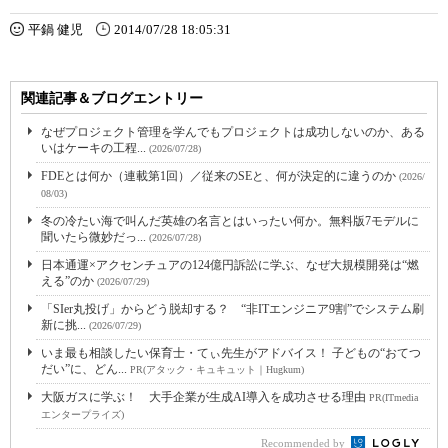
平鍋 健児
2014/07/28 18:05:31
関連記事＆ブログエントリー
なぜプロジェクト管理を学んでもプロジェクトは成功しないのか、ある
いはケーキの工程...
(2026/07/28)
FDEとは何か（連載第1回）／従来のSEと、何が決定的に違うのか
(2026/
08/03)
冬の冷たい海で叫んだ英雄の名言とはいったい何か。無料版7モデルに
聞いたら微妙だっ...
(2026/07/28)
日本通運×アクセンチュアの124億円訴訟に学ぶ、なぜ大規模開発は“燃
える”のか
(2026/07/29)
「SIer丸投げ」からどう脱却する？ “非ITエンジニア9割”でシステム刷
新に挑...
(2026/07/29)
いま最も相談したい保育士・てぃ先生がアドバイス！ 子どもの“おてつ
だい”に、どん...
PR(アタック・キュキュット｜Hugkum)
大阪ガスに学ぶ！ 大手企業が生成AI導入を成功させる理由
PR(ITmedia
エンタープライズ)
Recommended by