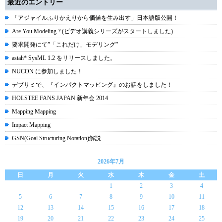
最近のエントリー
「アジャイルふりかえりから価値を生み出す」日本語版公開！
Are You Modeling ? (ビデオ講義シリーズがスタートしました)
要求開発にて”「これだけ」モデリング”
astah* SysML 1.2 をリリースしました。
NUCON に参加しました！
デブサミで、『インパクトマッピング』のお話をしました！
HOLSTEE FANS JAPAN 新年会 2014
Mapping Mapping
Impact Mapping
GSN(Goal Structuring Notation)解説
2026年7月
日
月
火
水
木
金
土
1
2
3
4
5
6
7
8
9
10
11
12
13
14
15
16
17
18
19
20
21
22
23
24
25