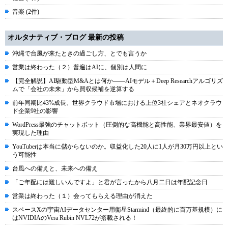
音楽 (2件)
オルタナティブ・ブログ 最新の投稿
沖縄で台風が来たときの過ごし方、とでも言うか
営業は終わった（２）普遍はAIに、個別は人間に
【完全解説】AI駆動型M&Aとは何か――AIモデル＋Deep Researchアルゴリズ
ムで「会社の未来」から買収候補を逆算する
前年同期比43%成長、世界クラウド市場における上位3社シェアとネオクラウ
ド企業9社の影響
WordPress最強のチャットボット（圧倒的な高機能と高性能、業界最安値）を
実現した理由
YouTuberは本当に儲からないのか。収益化した20人に1人が月30万円以上とい
う可能性
台風への備えと、未来への備え
「ご年配には難しいんですよ」と君が言ったから八月二日は年配記念日
営業は終わった（１）会ってもらえる理由が消えた
スペースXの宇宙AIデータセンター用衛星Starmind（最終的に百万基規模）に
はNVIDIAのVera Rubin NVL72が搭載される！