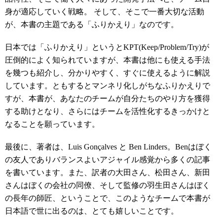
身が適応していく戦略。 そして、そこで一番大切な活動
が、本書の主題である「ふりかえり」なのです。
日本では「ふりかえり」というとKPT(Keep/Problem/Try)が
圧倒的によく知られていますが、本書は他にも使える手法
を幾つも紹介し、分かりやすく、すぐに使えるように解説
しています。ともするとマンネリ化しがちなふりかえりで
すが、本書が、あなたのチームが自分たちのやり方を獲得
する助けとなり、さらにはチームを活性化するきっかけと
なることを願っています。
最後に、著者は、Luis Gonçalves と Ben Linders。Benはぼく
の友人でありバランスよいアジャイル感覚から多くの記事
を書いています。また、訳者の大田さん、松田さん、新田
さんはぼくの会社の同僚、そして監修の羽生田さんはぼく
の長年の師匠、ということで、このようなチームで本書が
日本語で世に出るのは、とても嬉しいことです。