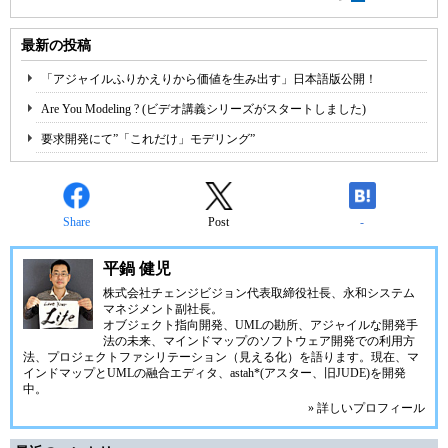
最新の投稿
「アジャイルふりかえりから価値を生み出す」日本語版公開！
Are You Modeling ? (ビデオ講義シリーズがスタートしました)
要求開発にて”「これだけ」モデリング”
Share
Post
-
平鍋 健児
株式会社チェンジビジョン
代表取締役社長、永和システム
マネジメント副社長。
オブジェクト指向開発、UMLの勘所、アジャイルな開発手
法の未来、マインドマップのソフトウェア開発での利用方
法、プロジェクトファシリテーション（見える化）を語ります。現在、マ
インドマップとUMLの融合エディタ、
astah*(アスター、旧JUDE)
を開発
中。
» 詳しいプロフィール