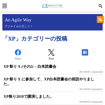
An Agile Way
アジャイルに行こう！
「XP」カテゴリーの投稿
Share
Post
-
XP 祭り X (その2) -- 白本読書会
2011/09/05
Comment(0)
XP 祭り X に参加して、XP白本読書会の前説やりまし
た。
2011/09/04
Comment(1)
XP祭り2010で講演しました。
2010/09/05
Comment(4)