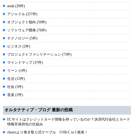
astah (20件)
アジャイル (257件)
オブジェクト指向 (59件)
ソフトウェア開発 (76件)
テクノロジー (5件)
ビジネス (2件)
プロジェクトファシリテーション (73件)
マインドマップ (37件)
リーン (1件)
生活 (12件)
社会 (5件)
音楽 (2件)
オルタナティブ・ブログ 最新の投稿
ECサイトはクレジットカード情報を持っているのか？決済代行会社とカード
情報非保持化の仕組み
cheeroより巻き取り式ケーブル USB-C to C発表！