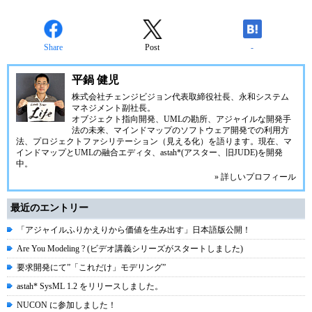
Share
Post
-
平鍋 健児
株式会社チェンジビジョン
代表取締役社長、永和システム
マネジメント副社長。
オブジェクト指向開発、UMLの勘所、アジャイルな開発手
法の未来、マインドマップのソフトウェア開発での利用方
法、プロジェクトファシリテーション（見える化）を語ります。現在、マ
インドマップとUMLの融合エディタ、
astah*(アスター、旧JUDE)
を開発
中。
» 詳しいプロフィール
最近のエントリー
「アジャイルふりかえりから価値を生み出す」日本語版公開！
Are You Modeling ? (ビデオ講義シリーズがスタートしました)
要求開発にて”「これだけ」モデリング”
astah* SysML 1.2 をリリースしました。
NUCON に参加しました！