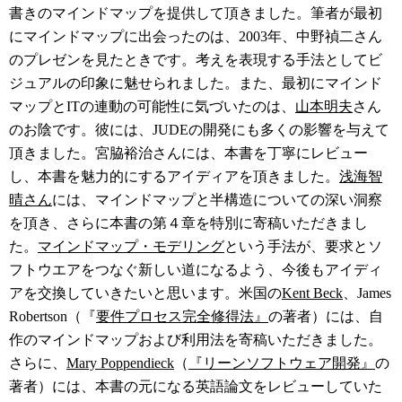
書きのマインドマップを提供して頂きました。筆者が最初
にマインドマップに出会ったのは、2003年、中野禎二さん
のプレゼンを見たときです。考えを表現する手法としてビ
ジュアルの印象に魅せられました。また、最初にマインド
マップとITの連動の可能性に気づいたのは、
山本明夫
さん
のお陰です。彼には、JUDEの開発にも多くの影響を与えて
頂きました。宮脇裕治さんには、本書を丁寧にレビュー
し、本書を魅力的にするアイディアを頂きました。
浅海智
晴さん
には、マインドマップと半構造についての深い洞察
を頂き、さらに本書の第４章を特別に寄稿いただきまし
た。
マインドマップ・モデリング
という手法が、要求とソ
フトウエアをつなぐ新しい道になるよう、今後もアイディ
アを交換していきたいと思います。米国の
Kent Beck
、James
Robertson（『
要件プロセス完全修得法』
の著者）には、自
作のマインドマップおよび利用法を寄稿いただきました。
さらに、
Mary Poppendieck
（
『リーンソフトウェア開発』
の
著者）には、本書の元になる英語論文をレビューしていた