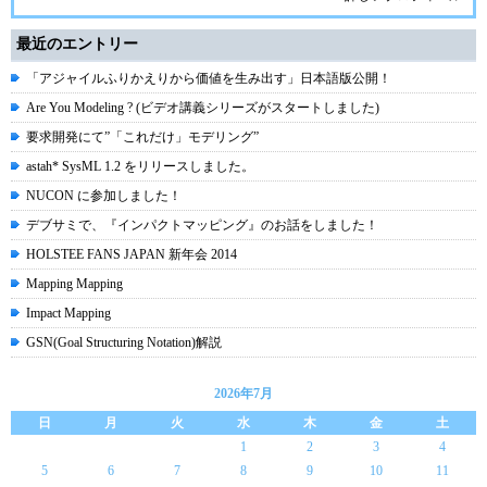
最近のエントリー
「アジャイルふりかえりから価値を生み出す」日本語版公開！
Are You Modeling ? (ビデオ講義シリーズがスタートしました)
要求開発にて”「これだけ」モデリング”
astah* SysML 1.2 をリリースしました。
NUCON に参加しました！
デブサミで、『インパクトマッピング』のお話をしました！
HOLSTEE FANS JAPAN 新年会 2014
Mapping Mapping
Impact Mapping
GSN(Goal Structuring Notation)解説
2026年7月
日
月
火
水
木
金
土
1
2
3
4
5
6
7
8
9
10
11