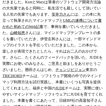
だきました。KentとMaryは筆者のソフトウェア開発方法論
の大先輩であると同時に、私生活でも親しくして頂いてい
る人生の先輩でもあります。
安井力さん
には、この本に先
立って執筆されたマインドマップと
UMLの連携について書
かれた初めてのWeb記事
で、事例を書いていいただきまし
た。
山崎知恵
さんには、マインドマップテンプレートの多
くを書いていただき、伊登左和さんには、一部マインドマ
ップのイラストを手伝っていただきました。この本から、
楽しさが表現できたとしたら、それはお二人のおかげで
す。さらに、たくさんのフィードバックを頂いた、JUDEを
実際にお使いのみなさん、ご意見と励ましをありがとうご
ざいました。懸田さんはじめ、
チェンジビジョン
東京の
TRICHORD
チームは、ソフトウェア開発の中でのマインド
マップ利用方法を試行実践し、本書にいくつも写真を提供
してくれました。福井と中国の
JUDE
チームは、実際に使い
やすいマインドマップ・ソフトウェアにJUDEを育ててくれ
ました。本書を書くにあたって、日経BP社の高畠知子さん