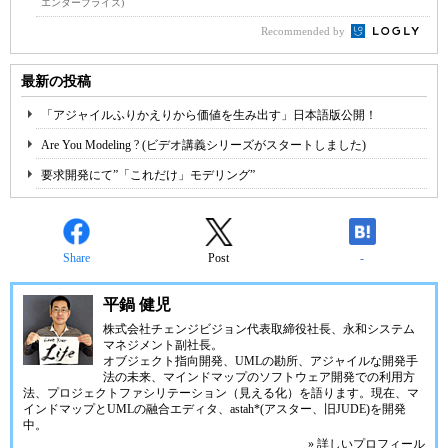
エンタープライズ)
Recommended by
最新の投稿
「アジャイルふりかえりから価値を生み出す」日本語版公開！
Are You Modeling ? (ビデオ講義シリーズがスタートしました)
要求開発にて”「これだけ」モデリング”
Share
Post
-
平鍋 健児
株式会社チェンジビジョン
代表取締役社長、永和システム
マネジメント副社長。
オブジェクト指向開発、UMLの勘所、アジャイルな開発手
法の未来、マインドマップのソフトウェア開発での利用方
法、プロジェクトファシリテーション（見える化）を語ります。現在、マ
インドマップとUMLの融合エディタ、
astah*(アスター、旧JUDE)
を開発
中。
» 詳しいプロフィール