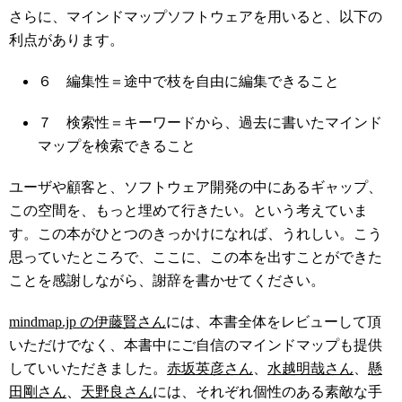
さらに、マインドマップソフトウェアを用いると、以下の
利点があります。
６ 編集性＝途中で枝を自由に編集できること
７ 検索性＝キーワードから、過去に書いたマインド
マップを検索できること
ユーザや顧客と、ソフトウェア開発の中にあるギャップ、
この空間を、もっと埋めて行きたい。という考えていま
す。この本がひとつのきっかけになれば、うれしい。こう
思っていたところで、ここに、この本を出すことができた
ことを感謝しながら、謝辞を書かせてください。
mindmap.jp の伊藤賢さん
には、本書全体をレビューして頂
いただけでなく、本書中にご自信のマインドマップも提供
していいただきました。
赤坂英彦さん
、
水越明哉さん
、
懸
田剛さん
、
天野良さん
には、それぞれ個性のある素敵な手