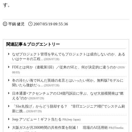
す。
平鍋 健児
2007/05/19 09:55:36
関連記事＆ブログエントリー
なぜプロジェクト管理を学んでもプロジェクトは成功しないのか、ある
いはケーキの工程...
(2026/07/28)
FDEとは何か（連載第1回）／従来のSEと、何が決定的に違うのか
(2026/
08/03)
冬の冷たい海で叫んだ英雄の名言とはいったい何か。無料版7モデルに
聞いたら微妙だっ...
(2026/07/28)
日本通運×アクセンチュアの124億円訴訟に学ぶ、なぜ大規模開発は“燃
える”のか
(2026/07/29)
「SIer丸投げ」からどう脱却する？ “非ITエンジニア9割”でシステム刷
新に挑...
(2026/07/29)
Jeep アソビュー！ギフト当たる
PR(Jeep Japan)
大阪ガスが月2000時間の共有作業を削減！ 現場のAI活用術
PR(ITmedia