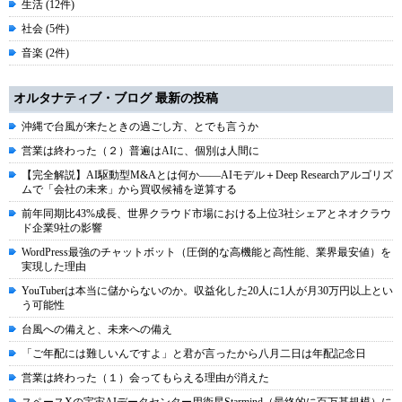
生活 (12件)
社会 (5件)
音楽 (2件)
オルタナティブ・ブログ 最新の投稿
沖縄で台風が来たときの過ごし方、とでも言うか
営業は終わった（２）普遍はAIに、個別は人間に
【完全解説】AI駆動型M&Aとは何か――AIモデル＋Deep Researchアルゴリズ
ムで「会社の未来」から買収候補を逆算する
前年同期比43%成長、世界クラウド市場における上位3社シェアとネオクラウ
ド企業9社の影響
WordPress最強のチャットボット（圧倒的な高機能と高性能、業界最安値）を
実現した理由
YouTuberは本当に儲からないのか。収益化した20人に1人が月30万円以上とい
う可能性
台風への備えと、未来への備え
「ご年配には難しいんですよ」と君が言ったから八月二日は年配記念日
営業は終わった（１）会ってもらえる理由が消えた