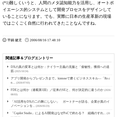
(*1)難しくいうと、人間のメタ認知能力を活用し、オートポ
イエーシス的システムとして開発プロセスをデザインして
いることになります。でも、実際に日本の生産革新の現場
ではごくごく自然に行われてきたことなんですね。
平鍋 健児
2006/08/16 17:48:10
関連記事＆ブログエントリー
DXの真の変革とは何か：テイラー主義の克服と「俊敏性」獲得への道
筋
(2025/10/24)
アプリ開発からプレゼン力まで。kintoneで磨くビジネススキル―「Re.c
o....
(2026/07/03)
FDEとは何か（連載第1回）／従来のSEと、何が決定的に違うのか
(2026/
08/03)
「AI活用をDXの二の舞にしない」 ガートナーが語る、企業が真のイ
ノベーションを...
(2026/05/23)
「Copilot Studio」によるAI開発はなぜPoCで終わる？ 組織のすれ...
(20