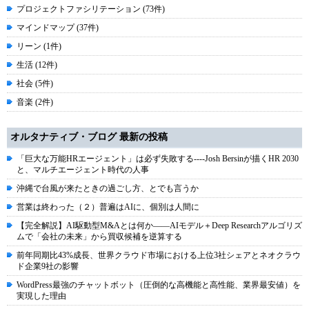
プロジェクトファシリテーション (73件)
マインドマップ (37件)
リーン (1件)
生活 (12件)
社会 (5件)
音楽 (2件)
オルタナティブ・ブログ 最新の投稿
「巨大な万能HRエージェント」は必ず失敗する----Josh Bersinが描くHR 2030
と、マルチエージェント時代の人事
沖縄で台風が来たときの過ごし方、とでも言うか
営業は終わった（２）普遍はAIに、個別は人間に
【完全解説】AI駆動型M&Aとは何か――AIモデル＋Deep Researchアルゴリズ
ムで「会社の未来」から買収候補を逆算する
前年同期比43%成長、世界クラウド市場における上位3社シェアとネオクラウ
ド企業9社の影響
WordPress最強のチャットボット（圧倒的な高機能と高性能、業界最安値）を
実現した理由