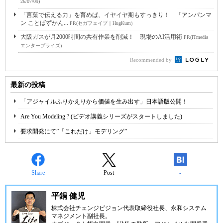
26/07/09)
「言葉で伝える力」を育めば、イヤイヤ期もすっきり！ 「アンパンマ
ン ことばずかん...
PR(セガフェイブ｜HugKum)
大阪ガスが月2000時間の共有作業を削減！ 現場のAI活用術
PR(ITmedia
エンタープライズ)
Recommended by
最新の投稿
「アジャイルふりかえりから価値を生み出す」日本語版公開！
Are You Modeling ? (ビデオ講義シリーズがスタートしました)
要求開発にて”「これだけ」モデリング”
Share
Post
-
平鍋 健児
株式会社チェンジビジョン
代表取締役社長、永和システム
マネジメント副社長。