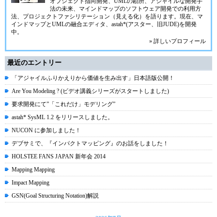
オブジェクト指向開発、UMLの勘所、アジャイルな開発手
法の未来、マインドマップのソフトウェア開発での利用方
法、プロジェクトファシリテーション（見える化）を語ります。現在、マ
インドマップとUMLの融合エディタ、
astah*(アスター、旧JUDE)
を開発
中。
» 詳しいプロフィール
最近のエントリー
「アジャイルふりかえりから価値を生み出す」日本語版公開！
Are You Modeling ? (ビデオ講義シリーズがスタートしました)
要求開発にて”「これだけ」モデリング”
astah* SysML 1.2 をリリースしました。
NUCON に参加しました！
デブサミで、『インパクトマッピング』のお話をしました！
HOLSTEE FANS JAPAN 新年会 2014
Mapping Mapping
Impact Mapping
GSN(Goal Structuring Notation)解説