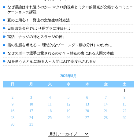
なぜ議論はすれ違うのか～ マクロ的視点とミクロ的視点が交錯するコミュニ
ケーションの課題
夏のご用心！ 野山の危険生物対処法
日銀政策金利1%より長プラに注目せよ
寓話「ナッジの神とスラッジの神」
熊の生態を考える ～ 理想的なゾーニング（棲み分け）のために
なぜスポーツ選手は愛されるのか？～熱狂の裏にある人間の本能
AIを使う人とAIに頼る人～人間はAIで高度化されるか
2026年8月
日
月
火
水
木
金
土
1
2
3
4
5
6
7
8
9
10
11
12
13
14
15
16
17
18
19
20
21
22
23
24
25
26
27
28
29
30
31