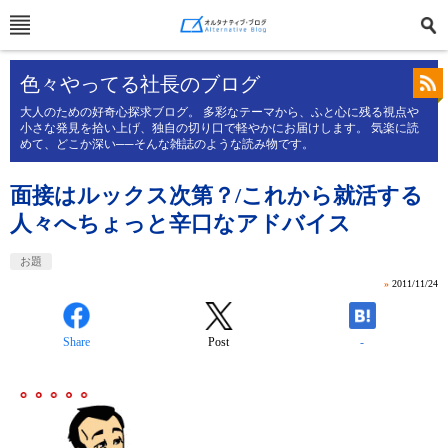
色々やってる社長のブログ
大人のための好奇心探求ブログ。 多彩なテーマから、ふと心に残る視点や
小さな発見を拾い上げ、独自の切り口で軽やかにお届けします。 気楽に読
めて、どこか深い──そんな雑誌のような読み物です。
面接はルックス次第？/これから就活する
人々へちょっと辛口なアドバイス
お題
»
2011/11/24
Share
Post
-