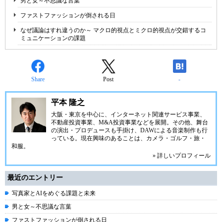
男と女～不思議な言葉
ファストファッションが倒される日
なぜ議論はすれ違うのか～ マクロ的視点とミクロ的視点が交錯するコ
ミュニケーションの課題
Share
Post
-
平本 隆之
大阪・東京を中心に、インターネット関連サービス事業、
不動産投資事業、M&A投資事業などを展開。その他、舞台
の演出・プロデュースも手掛け、DAWによる音楽制作も行
っている。現在興味のあることは、カメラ・ゴルフ・旅・
和服。
» 詳しいプロフィール
最近のエントリー
写真家とAIをめぐる課題と未来
男と女～不思議な言葉
ファストファッションが倒される日