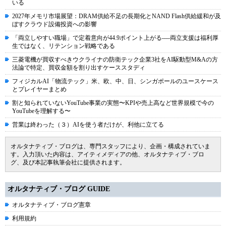
いる
2027年メモリ市場展望：DRAM供給不足の長期化とNAND Flash供給緩和が及
ぼすクラウド設備投資への影響
「両立しやすい職場」で定着意向が44.9ポイント上がる----両立支援は福利厚
生ではなく、リテンション戦略である
三菱電機が買収すべきウクライナの防衛テック企業3社をAI駆動型M&Aの方
法論で特定、買収金額を割り出すケーススタディ
フィジカルAI「物流テック」米、欧、中、日、シンガポールのユースケース
とプレイヤーまとめ
割と知られていないYouTube事業の実態〜KPIや売上高など世界規模で今の
YouTubeを理解する〜
営業は終わった（３）AIを使う者だけが、利他に立てる
オルタナティブ・ブログは、専門スタッフにより、企画・構成されていま
す。入力頂いた内容は、アイティメディアの他、オルタナティブ・ブロ
グ、及び本記事執筆会社に提供されます。
オルタナティブ・ブログ GUIDE
オルタナティブ・ブログ憲章
利用規約