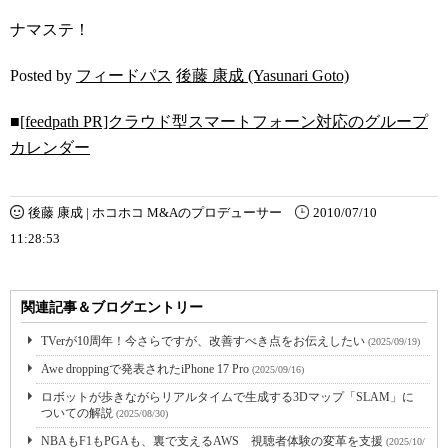
ナマステ！
Posted by
フィードパス
後藤 康成 (Yasunari Goto)
■
[feedpath PR]クラウド型スマートフォーン対応のグループ
カレンダー
後藤 康成 | ホコホコ M&Aのプロデューサー
2010/07/10
11:28:53
関連記事＆ブログエントリー
TVerが10周年！今さらですが、改善すべき点をお伝えしたい
(2025/09/19)
Awe droppingで発表されたiPhone 17 Pro
(2025/09/16)
ロボットが歩きながらリアルタイムで生成する3Dマップ「SLAM」に
ついての解説
(2025/08/30)
NBAもF1もPGAも、裏で支えるAWS 視聴者体験の変革を支援
(2025/10/