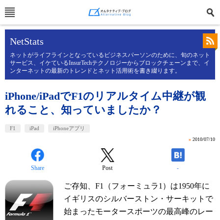
NetStats
ネットがライフラインとなっているビジネスパーソンのために、旬のネット
サービス、イケているInsurTechテクノロジーからブロックチェーンまで、イ
ンターネットの最新のトレンドとネット活用術を書き綴ります。
iPhone/iPadでF1のリアルタイム中継が観
れること、知っていましたか？
F1
iPad
iPhoneアプリ
»
2010/07/10
Share
Post
-
ご存知、F1（フォーミュラ1）は1950年に
イギリスのシルバーストン・サーキットで
始まったモータースポーツの最高峰のレー