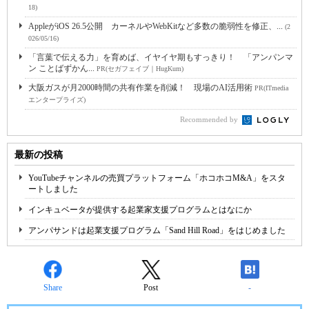
18)
AppleがiOS 26.5公開 カーネルやWebKitなど多数の脆弱性を修正、...
(2
026/05/16)
「言葉で伝える力」を育めば、イヤイヤ期もすっきり！ 「アンパンマ
ン ことばずかん...
PR(セガフェイブ｜HugKum)
大阪ガスが月2000時間の共有作業を削減！ 現場のAI活用術
PR(ITmedia
エンタープライズ)
Recommended by
最新の投稿
YouTubeチャンネルの売買プラットフォーム「ホコホコM&A」をスタ
ートしました
インキュベータが提供する起業家支援プログラムとはなにか
アンパサンドは起業支援プログラム「Sand Hill Road」をはじめました
Share
Post
-