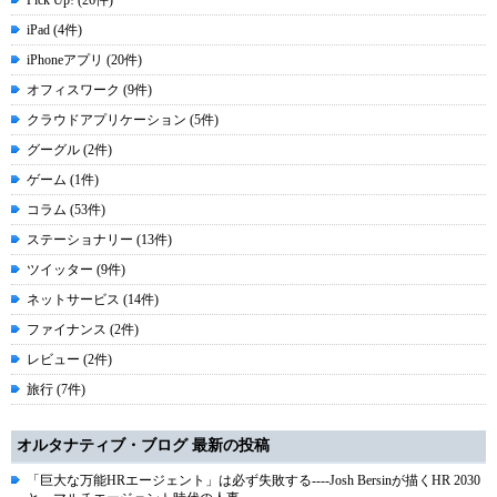
iPad (4件)
iPhoneアプリ (20件)
オフィスワーク (9件)
クラウドアプリケーション (5件)
グーグル (2件)
ゲーム (1件)
コラム (53件)
ステーショナリー (13件)
ツイッター (9件)
ネットサービス (14件)
ファイナンス (2件)
レビュー (2件)
旅行 (7件)
オルタナティブ・ブログ 最新の投稿
「巨大な万能HRエージェント」は必ず失敗する----Josh Bersinが描くHR 2030