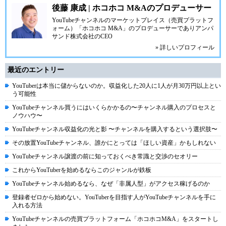
後藤 康成 | ホコホコ M&Aのプロデューサー
YouTubeチャンネルのマーケットプレイス（売買プラットフ
ォーム）「ホコホコ M&A」のプロデューサーでありアンパ
サンド株式会社のCEO
» 詳しいプロフィール
最近のエントリー
YouTuberは本当に儲からないのか。収益化した20人に1人が月30万円以上とい
う可能性
YouTubeチャンネル買うにはいくらかかるの〜チャンネル購入のプロセスと
ノウハウ〜
YouTubeチャンネル収益化の光と影 〜チャンネルを購入するという選択肢〜
その放置YouTubeチャンネル、誰かにとっては「ほしい資産」かもしれない
YouTubeチャンネル譲渡の前に知っておくべき常識と交渉のセオリー
これからYouTuberを始めるならこのジャンルが鉄板
YouTubeチャンネル始めるなら、なぜ「非属人型」がアクセス稼げるのか
登録者ゼロから始めない。YouTuberを目指す人がYouTubeチャンネルを手に
入れる方法
YouTubeチャンネルの売買プラットフォーム「ホコホコM&A」をスタートし