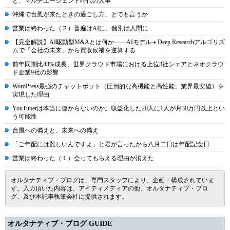
と、マルチエージェント時代の人事
沖縄で台風が来たときの過ごし方、とでも言うか
営業は終わった（２）普遍はAIに、個別は人間に
【完全解説】AI駆動型M&Aとは何か――AIモデル＋Deep Researchアルゴリズ
ムで「会社の未来」から買収候補を逆算する
前年同期比43%成長、世界クラウド市場における上位3社シェアとネオクラウ
ド企業9社の影響
WordPress最強のチャットボット（圧倒的な高機能と高性能、業界最安値）を
実現した理由
YouTuberは本当に儲からないのか。収益化した20人に1人が月30万円以上とい
う可能性
台風への備えと、未来への備え
「ご年配には難しいんですよ」と君が言ったから八月二日は年配記念日
営業は終わった（１）会ってもらえる理由が消えた
オルタナティブ・ブログは、専門スタッフにより、企画・構成されていま
す。入力頂いた内容は、アイティメディアの他、オルタナティブ・ブロ
グ、及び本記事執筆会社に提供されます。
オルタナティブ・ブログ GUIDE