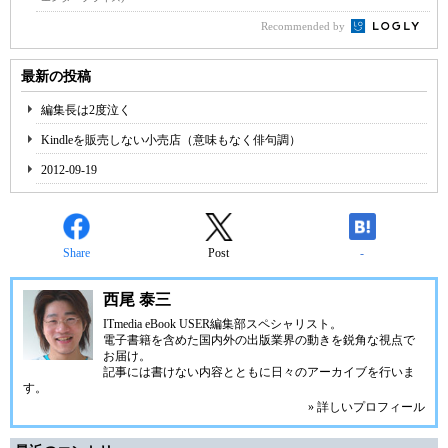
Recommended by
最新の投稿
編集長は2度泣く
Kindleを販売しない小売店（意味もなく俳句調）
2012-09-19
Share
Post
-
西尾 泰三
ITmedia eBook USER
編集部スペシャリスト。
電子書籍を含めた国内外の出版業界の動きを鋭角な視点で
お届け。
記事には書けない内容とともに日々のアーカイブを行いま
す。
» 詳しいプロフィール