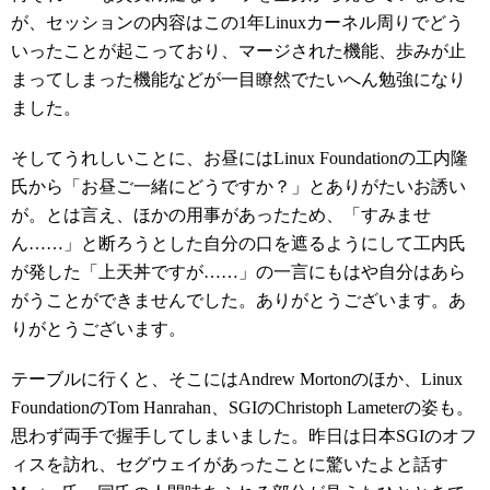
が、セッションの内容はこの1年Linuxカーネル周りでどう
いったことが起こっており、マージされた機能、歩みが止
まってしまった機能などが一目瞭然でたいへん勉強になり
ました。
そしてうれしいことに、お昼にはLinux Foundationの工内隆
氏から「お昼ご一緒にどうですか？」とありがたいお誘い
が。とは言え、ほかの用事があったため、「すみませ
ん……」と断ろうとした自分の口を遮るようにして工内氏
が発した「上天丼ですが……」の一言にもはや自分はあら
がうことができませんでした。ありがとうございます。あ
りがとうございます。
テーブルに行くと、そこにはAndrew Mortonのほか、Linux
FoundationのTom Hanrahan、SGIのChristoph Lameterの姿も。
思わず両手で握手してしまいました。昨日は日本SGIのオフ
ィスを訪れ、セグウェイがあったことに驚いたよと話す