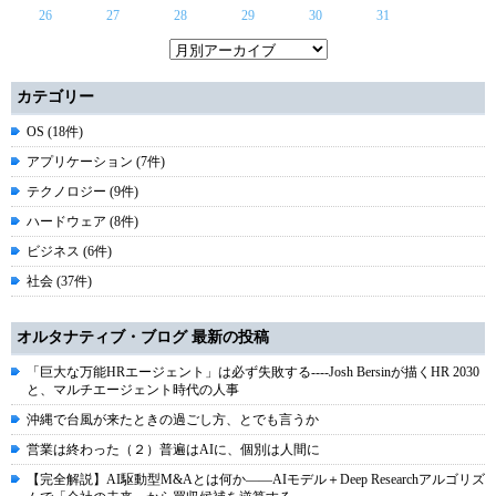
26
27
28
29
30
31
カテゴリー
OS (18件)
アプリケーション (7件)
テクノロジー (9件)
ハードウェア (8件)
ビジネス (6件)
社会 (37件)
オルタナティブ・ブログ 最新の投稿
「巨大な万能HRエージェント」は必ず失敗する----Josh Bersinが描くHR 2030
と、マルチエージェント時代の人事
沖縄で台風が来たときの過ごし方、とでも言うか
営業は終わった（２）普遍はAIに、個別は人間に
【完全解説】AI駆動型M&Aとは何か――AIモデル＋Deep Researchアルゴリズ