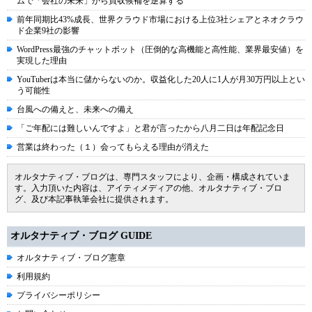
ムで「会社の未来」から買収候補を逆算する
前年同期比43%成長、世界クラウド市場における上位3社シェアとネオクラウ
ド企業9社の影響
WordPress最強のチャットボット（圧倒的な高機能と高性能、業界最安値）を
実現した理由
YouTuberは本当に儲からないのか。収益化した20人に1人が月30万円以上とい
う可能性
台風への備えと、未来への備え
「ご年配には難しいんですよ」と君が言ったから八月二日は年配記念日
営業は終わった（１）会ってもらえる理由が消えた
オルタナティブ・ブログは、専門スタッフにより、企画・構成されていま
す。入力頂いた内容は、アイティメディアの他、オルタナティブ・ブロ
グ、及び本記事執筆会社に提供されます。
オルタナティブ・ブログ GUIDE
オルタナティブ・ブログ憲章
利用規約
プライバシーポリシー