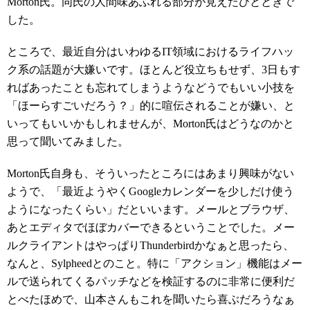
Morton氏。同氏の人間味あふれる部分が見えたひとときで
した。
ところで、最近自分はいわゆるIT領域におけるライフハッ
ク系の話題が大嫌いです。ほとんど役立ちもせず、3日もす
ればあったことも忘れてしまうようなどうでもいい小技を
「ほーらすごいだろう？」的に喧伝されることが嫌い、と
いってもいいかもしれませんが、Morton氏はどうなのかと
思って聞いてみました。
Morton氏自身も、そういったところにはあまり興味がない
ようで、「最近ようやくGoogleカレンダーを少しだけ使う
ようになったくらい」だといいます。メールとブラウザ、
あとエディタでほぼカバーできるということでした。メー
ルクライアントはやっぱりThunderbirdかなぁと思ったら、
なんと、Sylpheedとのこと。特に「アクション」機能はメー
ルで送られてくるパッチなどを検証するのに非常に便利だ
とべたほめで、山本さんもこれを聞いたら喜ぶだろうなぁ