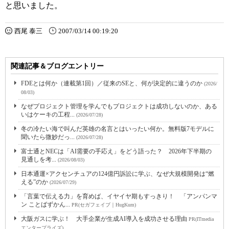
と思いました。
西尾 泰三
2007/03/14 00:19:20
関連記事＆ブログエントリー
FDEとは何か（連載第1回）／従来のSEと、何が決定的に違うのか
(2026/
08/03)
なぜプロジェクト管理を学んでもプロジェクトは成功しないのか、ある
いはケーキの工程...
(2026/07/28)
冬の冷たい海で叫んだ英雄の名言とはいったい何か。無料版7モデルに
聞いたら微妙だっ...
(2026/07/28)
富士通とNECは「AI需要の手応え」をどう語った？ 2026年下半期の
見通しを考...
(2026/08/03)
日本通運×アクセンチュアの124億円訴訟に学ぶ、なぜ大規模開発は“燃
える”のか
(2026/07/29)
「言葉で伝える力」を育めば、イヤイヤ期もすっきり！ 「アンパンマ
ン ことばずかん...
PR(セガフェイブ｜HugKum)
大阪ガスに学ぶ！ 大手企業が生成AI導入を成功させる理由
PR(ITmedia
エンタープライズ)