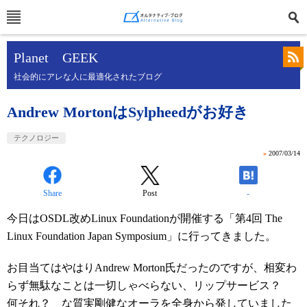
Planet GEEK
社会的にアレな人に最適化されたブログ
Andrew MortonはSylpheedがお好き
テクノロジー
»
2007/03/14
Share
Post
-
今日はOSDL改めLinux Foundationが開催する「第4回 The
Linux Foundation Japan Symposium」に行ってきました。
お目当てはやはりAndrew Morton氏だったのですが、相変わ
らず無駄なことは一切しゃべらない、リップサービス？
何それ？ な質実剛健なオーラを全身から発していました