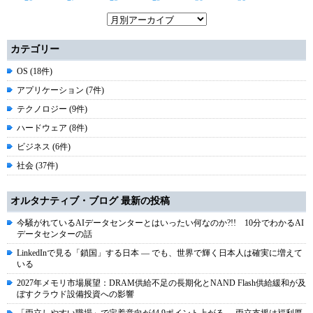
カテゴリー
OS (18件)
アプリケーション (7件)
テクノロジー (9件)
ハードウェア (8件)
ビジネス (6件)
社会 (37件)
オルタナティブ・ブログ 最新の投稿
今騒がれているAIデータセンターとはいったい何なのか?!! 10分でわかるAI
データセンターの話
LinkedInで見る「鎖国」する日本 ― でも、世界で輝く日本人は確実に増えて
いる
2027年メモリ市場展望：DRAM供給不足の長期化とNAND Flash供給緩和が及
ぼすクラウド設備投資への影響