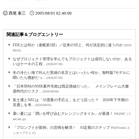
西尾 泰三
2005/08/01 02:40:00
関連記事＆ブログエントリー
FDEとは何か（連載第1回）／従来のSEと、何が決定的に違うのか
(2026/
08/03)
なぜプロジェクト管理を学んでもプロジェクトは成功しないのか、ある
いはケーキの工程...
(2026/07/28)
冬の冷たい海で叫んだ英雄の名言とはいったい何か。無料版7モデルに
聞いたら微妙だっ...
(2026/07/28)
「日本IBMのNHK案件失敗は既定路線だった」 メインフレーム大撤
退時代のリスク...
(2026/08/06)
富士通とNECは「AI需要の手応え」をどう語った？ 2026年下半期の
見通しを考...
(2026/08/03)
暑い夏には「潤いを呼び込むクレンジングオイル」が最適！
PR(DHC｜C
anCam.jp)
「プロンプトが面倒」の悲鳴を解消！ AI定着のステップ
PR(ITmedia エ
ンタープライズ)