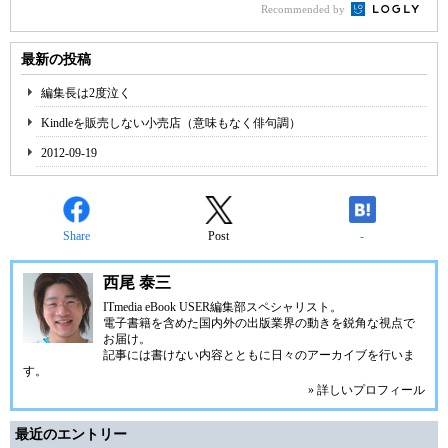
Recommended by
最新の投稿
編集長は2度泣く
Kindleを販売しない小売店（意味もなく俳句調）
2012-09-19
Share
Post
-
西尾 泰三
ITmedia eBook USER
編集部スペシャリスト。
電子書籍を含めた国内外の出版業界の動きを鋭角な視点で
お届け。
記事には書けない内容とともに日々のアーカイブを行いま
す。
» 詳しいプロフィール
最近のエントリー