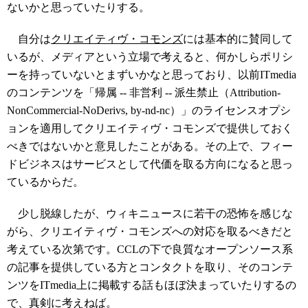
ないかと思っていたりする。
自分は
クリエイティヴ・コモンズ
には基本的に賛同して
いるが、メディアという立場で考えると、何かしらポリシ
ーを持っていないとまずいかなと思っており、以前ITmedia
のコンテンツを「帰属 -- 非営利 -- 派生禁止（Attribution-
NonCommercial-NoDerivs, by-nd-nc）」のライセンスオプシ
ョンを適用してクリエイティヴ・コモンズで提供しておく
べきではないかと意見したことがある。その上で、フィー
ドビジネスはサービスとして代価を取る方向になると思っ
ているからだ。
少し脱線したが、ウィキニュースに若干の恐怖を感じな
がら、クリエイティヴ・コモンズへの対応を取るべきだと
考えている次第です。CCLの下で良質なオープンソース系
の記事を提供している方とコンタクトを取り、そのコンテ
ンツをITmedia上に掲載する話もほぼ決まっていたりするの
で、真剣に考えねば。