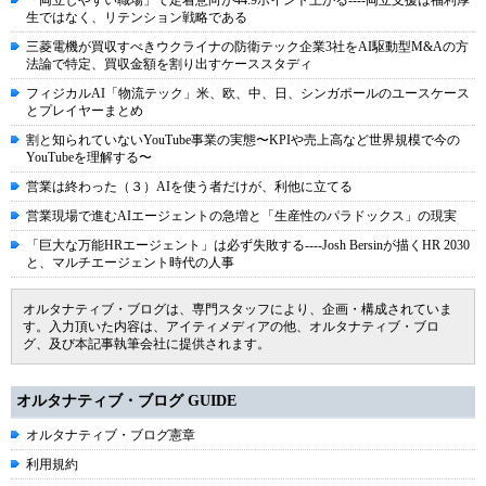
「両立しやすい職場」で定着意向が44.9ポイント上がる----両立支援は福利厚
生ではなく、リテンション戦略である
三菱電機が買収すべきウクライナの防衛テック企業3社をAI駆動型M&Aの方
法論で特定、買収金額を割り出すケーススタディ
フィジカルAI「物流テック」米、欧、中、日、シンガポールのユースケース
とプレイヤーまとめ
割と知られていないYouTube事業の実態〜KPIや売上高など世界規模で今の
YouTubeを理解する〜
営業は終わった（３）AIを使う者だけが、利他に立てる
営業現場で進むAIエージェントの急増と「生産性のパラドックス」の現実
「巨大な万能HRエージェント」は必ず失敗する----Josh Bersinが描くHR 2030
と、マルチエージェント時代の人事
オルタナティブ・ブログは、専門スタッフにより、企画・構成されていま
す。入力頂いた内容は、アイティメディアの他、オルタナティブ・ブロ
グ、及び本記事執筆会社に提供されます。
オルタナティブ・ブログ GUIDE
オルタナティブ・ブログ憲章
利用規約