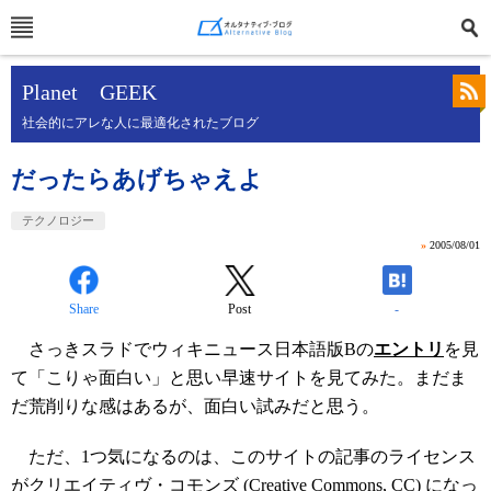
Planet GEEK
社会的にアレな人に最適化されたブログ
だったらあげちゃえよ
テクノロジー
»
2005/08/01
Share
Post
-
さっきスラドでウィキニュース日本語版Βの
エントリ
を見
て「こりゃ面白い」と思い早速サイトを見てみた。まだま
だ荒削りな感はあるが、面白い試みだと思う。
ただ、1つ気になるのは、このサイトの記事のライセンス
が
クリエイティヴ・コモンズ
(Creative Commons, CC) になっ