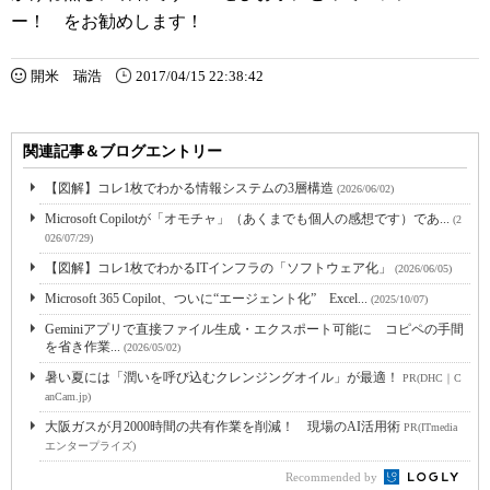
ー！ をお勧めします！
開米 瑞浩
2017/04/15 22:38:42
関連記事＆ブログエントリー
【図解】コレ1枚でわかる情報システムの3層構造
(2026/06/02)
Microsoft Copilotが「オモチャ」（あくまでも個人の感想です）であ...
(2
026/07/29)
【図解】コレ1枚でわかるITインフラの「ソフトウェア化」
(2026/06/05)
Microsoft 365 Copilot、ついに“エージェント化” Excel...
(2025/10/07)
Geminiアプリで直接ファイル生成・エクスポート可能に コピペの手間
を省き作業...
(2026/05/02)
暑い夏には「潤いを呼び込むクレンジングオイル」が最適！
PR(DHC｜C
anCam.jp)
大阪ガスが月2000時間の共有作業を削減！ 現場のAI活用術
PR(ITmedia
エンタープライズ)
Recommended by