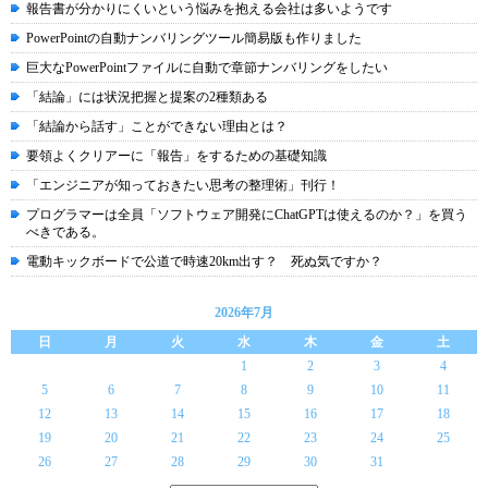
報告書が分かりにくいという悩みを抱える会社は多いようです
PowerPointの自動ナンバリングツール簡易版も作りました
巨大なPowerPointファイルに自動で章節ナンバリングをしたい
「結論」には状況把握と提案の2種類ある
「結論から話す」ことができない理由とは？
要領よくクリアーに「報告」をするための基礎知識
「エンジニアが知っておきたい思考の整理術」刊行！
プログラマーは全員「ソフトウェア開発にChatGPTは使えるのか？」を買う
べきである。
電動キックボードで公道で時速20km出す？ 死ぬ気ですか？
2026年7月
日
月
火
水
木
金
土
1
2
3
4
5
6
7
8
9
10
11
12
13
14
15
16
17
18
19
20
21
22
23
24
25
26
27
28
29
30
31