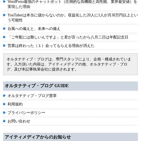
WordPress最強のチャットボット（圧倒的な高機能と高性能、業界最安値）を
実現した理由
YouTuberは本当に儲からないのか。収益化した20人に1人が月30万円以上とい
う可能性
台風への備えと、未来への備え
「ご年配には難しいんですよ」と君が言ったから八月二日は年配記念日
営業は終わった（１）会ってもらえる理由が消えた
オルタナティブ・ブログは、専門スタッフにより、企画・構成されていま
す。入力頂いた内容は、アイティメディアの他、オルタナティブ・ブロ
グ、及び本記事執筆会社に提供されます。
オルタナティブ・ブログ GUIDE
オルタナティブ・ブログ憲章
利用規約
プライバシーポリシー
お問い合わせ
アイティメディアからのお知らせ