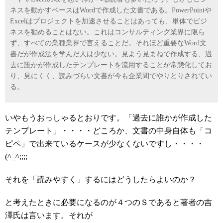
ネスを動かすベースはWordで作成した文書である。PowerPointや
Excelはプロジェクトを加速させることはあっても、単体でビジ
ネスを勧めることはない。これはコンサルティング業界に限ら
ず、すべての業種業界で言えることだ。それほど重要なWord文
書だが作成法を学んだ人は少ない。見よう見まねで作成する、過
去に誰かが作成したテンプレートを流用することが常態化してお
り、見にくく、読みづらい文書が今も企業間でやりとりされてい
る。
いやもうおっしゃるとおりです。「過去に誰かが作成した
テンプレート」・・・・どころか、文書の中身自体も「コ
ピペ」で出来ているケースが少なくないですし・・・・
(^_^;;;;
それを「読みやすく」するにはどうしたらよいのか？
と考えたときに必要になるのが４つのＳであると著者の吉
澤氏は言います。それが