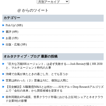
@ からのツイート
カテゴリー
Pick Up! (9件)
書評 (4件)
お題 (1件)
出版・広報 (3件)
オルタナティブ・ブログ 最新の投稿
「巨大な万能HRエージェント」は必ず失敗する----Josh Bersinが描くHR 2030
と、マルチエージェント時代の人事
沖縄で台風が来たときの過ごし方、とでも言うか
営業は終わった（２）普遍はAIに、個別は人間に
【完全解説】AI駆動型M&Aとは何か――AIモデル＋Deep Researchアルゴリズ
ムで「会社の未来」から買収候補を逆算する
前年同期比43%成長、世界クラウド市場における上位3社シェアとネオクラウ
ド企業9社の影響