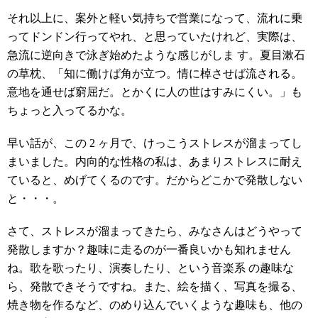
それ以上に、案外と軽い気持ちで営業になって、流れに乗
ってドンドン行ってやれ、と思っていたけれど、実際は、
急流に逆向きで泳ぎ始めたような感じがしま す。夏目漱石
の草枕、「知に働けば角が立つ。情に棹させば流される。
意地を通せば窮屈だ。とかくに人の世はすみにくい。」も
ちょっと入ってるかな。
早い話が、この 2 ヶ月で、けっこうストレスが溜まってし
まいました。内向的な性格の私は、あまりストレスに耐え
ていると、めげてくるのです。だからどこかで発散しない
と・・・。
さて、ストレスが溜まってきたら、みなさんはどうやって
発散しますか？趣味に走るのが一番良いかも知れません
ね。歌を歌ったり、演奏したり、という音楽系 の趣味な
ら、発散できそうですね。また、絵を描く、写真を撮る、
焼き物を作るなど、のめり込んでいくような趣味も、他の