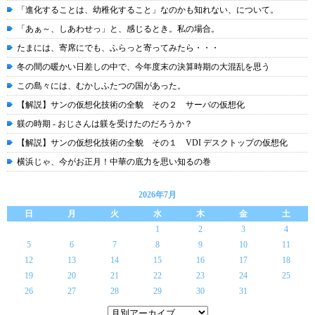
「進化することは、幼稚化すること」なのかも知れない、について。
「あぁ～、しあわせっ」と、感じるとき。私の場合。
たまには、寄席にでも、ふらっと寄ってみたら・・・
冬の間の暖かい日差しの中で、今年度末の決算時期の大混乱を思う
この島々には、むかしふたつの国があった。
【解説】サンの仮想化技術の全貌 その２ サーバの仮想化
躾の時期 - おじさんは躾を受けたのだろうか？
【解説】サンの仮想化技術の全貌 その１ VDI デスクトップの仮想化
横浜じゃ、今がお正月！中華の底力を思い知るの巻
2026年7月
日
月
火
水
木
金
土
1
2
3
4
5
6
7
8
9
10
11
12
13
14
15
16
17
18
19
20
21
22
23
24
25
26
27
28
29
30
31