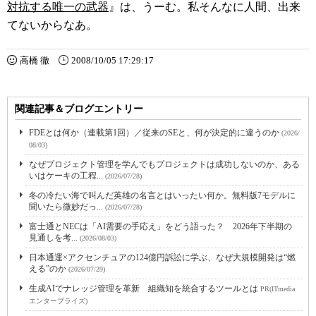
対抗する唯一の武器
』は、うーむ。私そんなに人間、出来
てないからなあ。
高橋 徹
2008/10/05 17:29:17
関連記事＆ブログエントリー
FDEとは何か（連載第1回）／従来のSEと、何が決定的に違うのか
(2026/
08/03)
なぜプロジェクト管理を学んでもプロジェクトは成功しないのか、ある
いはケーキの工程...
(2026/07/28)
冬の冷たい海で叫んだ英雄の名言とはいったい何か。無料版7モデルに
聞いたら微妙だっ...
(2026/07/28)
富士通とNECは「AI需要の手応え」をどう語った？ 2026年下半期の
見通しを考...
(2026/08/03)
日本通運×アクセンチュアの124億円訴訟に学ぶ、なぜ大規模開発は“燃
える”のか
(2026/07/29)
生成AIでナレッジ管理を革新 組織知を統合するツールとは
PR(ITmedia
エンタープライズ)