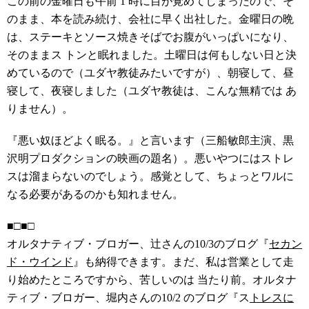
この前の金曜日も午前 1 時に目が覚めてしまったので、そ
のまま、本を読み続け、会社に早く出社した。金曜日の晩
は、ステーキとソース焼きそばでお腹がいっぱいになり、
そのままス トンと眠れました。土曜日は何もしない日と決
めているので（ユダヤ教徒みたいですが）、朝寝して、昼
寝して、夜寝しました（ユダヤ教徒は、こんな無精では あ
りません）。
『悪い奴ほどよく眠る。』と言います（三船敏郎主演、黒
沢明プロダクションの映画の題名）。悪いやつにはストレ
スは溜まらないのでしょう。感覚として、ちょっとワルに
なる必要があるのかも知れません。
■□■□
オルタナティブ・ブロガー、辻さんの10/3のブログ『
セカン
ド・ウインド
』も納得できます。まだ、私は営業として走
り始めたところですから、苦しいのは 当たり前。オルタナ
ティブ・ブロガー、堀内さんの10/2 のブログ『ス
トレスに