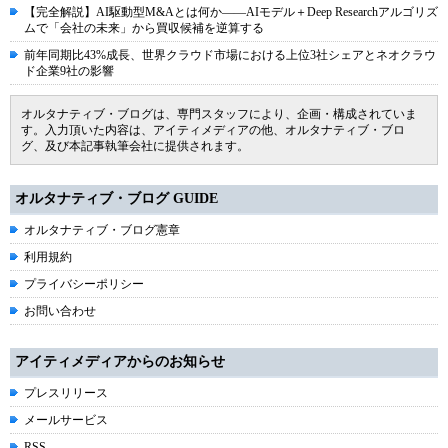
【完全解説】AI駆動型M&Aとは何か――AIモデル＋Deep Researchアルゴリズ
ムで「会社の未来」から買収候補を逆算する
前年同期比43%成長、世界クラウド市場における上位3社シェアとネオクラウ
ド企業9社の影響
オルタナティブ・ブログは、専門スタッフにより、企画・構成されていま
す。入力頂いた内容は、アイティメディアの他、オルタナティブ・ブロ
グ、及び本記事執筆会社に提供されます。
オルタナティブ・ブログ GUIDE
オルタナティブ・ブログ憲章
利用規約
プライバシーポリシー
お問い合わせ
アイティメディアからのお知らせ
プレスリリース
メールサービス
RSS