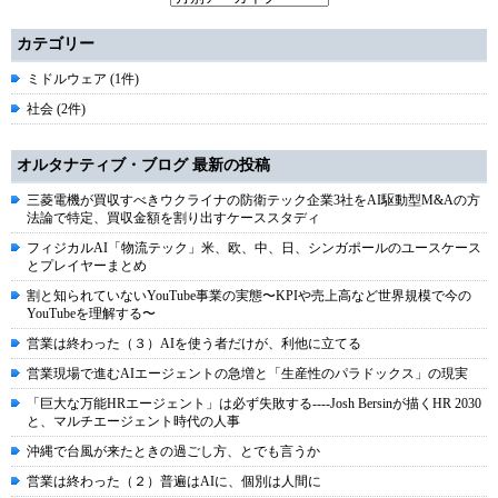
カテゴリー
ミドルウェア (1件)
社会 (2件)
オルタナティブ・ブログ 最新の投稿
三菱電機が買収すべきウクライナの防衛テック企業3社をAI駆動型M&Aの方
法論で特定、買収金額を割り出すケーススタディ
フィジカルAI「物流テック」米、欧、中、日、シンガポールのユースケース
とプレイヤーまとめ
割と知られていないYouTube事業の実態〜KPIや売上高など世界規模で今の
YouTubeを理解する〜
営業は終わった（３）AIを使う者だけが、利他に立てる
営業現場で進むAIエージェントの急増と「生産性のパラドックス」の現実
「巨大な万能HRエージェント」は必ず失敗する----Josh Bersinが描くHR 2030
と、マルチエージェント時代の人事
沖縄で台風が来たときの過ごし方、とでも言うか
営業は終わった（２）普遍はAIに、個別は人間に