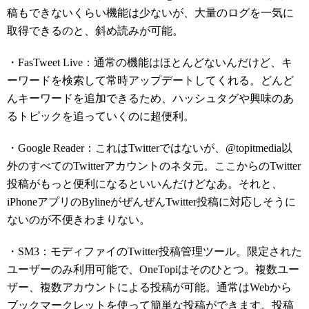
稿もできないくらい機能は少ないが、大量のログを一気に
取得できるのと、斜め読みが可能。
・FasTweet Live：通常の機能はほとんどないんだけど、キ
ーワードを検索して常時アップデートしてくれる。どんど
んキーワードを追加できるため、ハッシュタグや興味のあ
るトピックを追っていくのに超便利。
・Google Reader：これはTwitterではないが、@topitmedia以
外のすべてのTwitterアカウントのネタ元。ここからのTwitter
投稿がもっと便利になるといいんだけどなあ。それと、
iPhoneアプリのBylineがぜんぜんTwitter投稿に対応しそうに
ないのが不便きわまりない。
・SM3：モディファイのTwitter投稿管理ツール。限定された
ユーザーのみ利用可能で、OneTopiはそのひとつ。複数ユー
ザー、複数アカウントによる投稿が可能。通常はWebから
ブックマークレットを使って簡単な投稿ができます。投稿