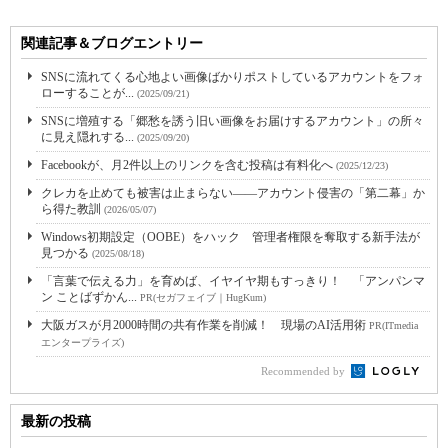
関連記事＆ブログエントリー
SNSに流れてくる心地よい画像ばかりポストしているアカウントをフォ
ローすることが...
(2025/09/21)
SNSに増殖する「郷愁を誘う旧い画像をお届けするアカウント」の所々
に見え隠れする...
(2025/09/20)
Facebookが、月2件以上のリンクを含む投稿は有料化へ
(2025/12/23)
クレカを止めても被害は止まらない――アカウント侵害の「第二幕」か
ら得た教訓
(2026/05/07)
Windows初期設定（OOBE）をハック 管理者権限を奪取する新手法が
見つかる
(2025/08/18)
「言葉で伝える力」を育めば、イヤイヤ期もすっきり！ 「アンパンマ
ン ことばずかん...
PR(セガフェイブ｜HugKum)
大阪ガスが月2000時間の共有作業を削減！ 現場のAI活用術
PR(ITmedia
エンタープライズ)
Recommended by
最新の投稿