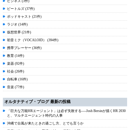
ビジネス (3件)
ビートルズ (37件)
ポッドキャスト (21件)
ラジオ (14件)
仮想世界 (21件)
初音ミク（VOCALOID） (394件)
携帯プレーヤー (36件)
教育 (14件)
楽器 (92件)
社会 (26件)
自転車 (16件)
音楽 (77件)
オルタナティブ・ブログ 最新の投稿
「巨大な万能HRエージェント」は必ず失敗する----Josh Bersinが描くHR 2030
と、マルチエージェント時代の人事
沖縄で台風が来たときの過ごし方、とでも言うか