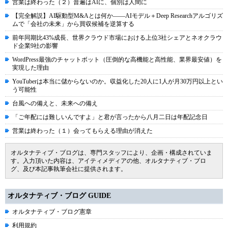
営業は終わった（２）普遍はAIに、個別は人間に
【完全解説】AI駆動型M&Aとは何か――AIモデル＋Deep Researchアルゴリズ
ムで「会社の未来」から買収候補を逆算する
前年同期比43%成長、世界クラウド市場における上位3社シェアとネオクラウ
ド企業9社の影響
WordPress最強のチャットボット（圧倒的な高機能と高性能、業界最安値）を
実現した理由
YouTuberは本当に儲からないのか。収益化した20人に1人が月30万円以上とい
う可能性
台風への備えと、未来への備え
「ご年配には難しいんですよ」と君が言ったから八月二日は年配記念日
営業は終わった（１）会ってもらえる理由が消えた
オルタナティブ・ブログは、専門スタッフにより、企画・構成されていま
す。入力頂いた内容は、アイティメディアの他、オルタナティブ・ブロ
グ、及び本記事執筆会社に提供されます。
オルタナティブ・ブログ GUIDE
オルタナティブ・ブログ憲章
利用規約