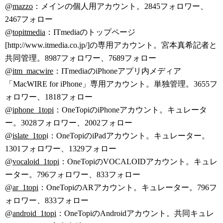
@
mazzo
：メインの個人用アカウント。2845フォロワー、
2467フォロー
@
topitmedia
：ITmediaのトップページ
[http://www.itmedia.co.jp/]の専用アカウント。宮本真希記者と
共同管理。8987フォロワー、7689フォロー
@
itm_macwire
：ITmediaのiPhoneアプリ内メディア
「MacWIRE for iPhone」専用アカウント。単独管理。3655フ
ォロワー、1818フォロー
@
iphone_1topi
：OneTopiのiPhoneアカウント。キュレータ
ー。3028フォロワー、2002フォロー
@
islate_1top
i：OneTopiのiPadアカウント。キュレーター。
1301フォロワー、1329フォロー
@
vocaloid_1topi
：OneTopiのVOCALOIDアカウント。キュレ
ーター。796フォロワー、833フォロー
@
ar_1topi
：OneTopiのARアカウント。キュレーター。796フ
ォロワー、833フォロー
@
android_1topi
：OneTopiのAndroidアカウント。共同キュレ