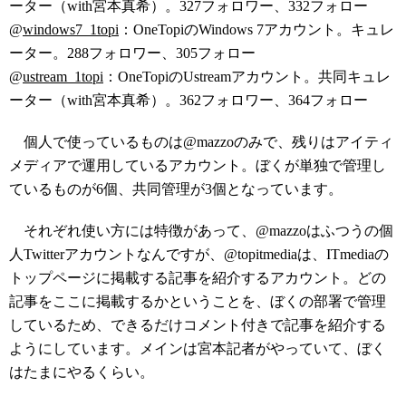
ーター（with宮本真希）。327フォロワー、332フォロー
@
windows7_1topi
：OneTopiのWindows 7アカウント。キュレ
ーター。288フォロワー、305フォロー
@
ustream_1topi
：OneTopiのUstreamアカウント。共同キュレ
ーター（with宮本真希）。362フォロワー、364フォロー
個人で使っているものは@mazzoのみで、残りはアイティ
メディアで運用しているアカウント。ぼくが単独で管理し
ているものが6個、共同管理が3個となっています。
それぞれ使い方には特徴があって、@mazzoはふつうの個
人Twitterアカウントなんですが、@topitmediaは、ITmediaの
トップページに掲載する記事を紹介するアカウント。どの
記事をここに掲載するかということを、ぼくの部署で管理
しているため、できるだけコメント付きで記事を紹介する
ようにしています。メインは宮本記者がやっていて、ぼく
はたまにやるくらい。