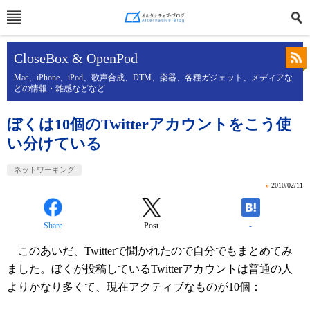
CloseBox & OpenPod
Mac、iPhone、iPod、歌声合成、DTM、楽器、各種ガジェット、メディアな
どの情報・雑感などなど
ぼくは10個のTwitterアカウントをこう使
い分けている
ネットワーキング
»
2010/02/11
Share
Post
-
このあいだ、Twitterで聞かれたので自分でもまとめてみ
ました。ぼくが投稿しているTwitterアカウントは普通の人
よりかなり多くて、現在アクティブなものが10個：