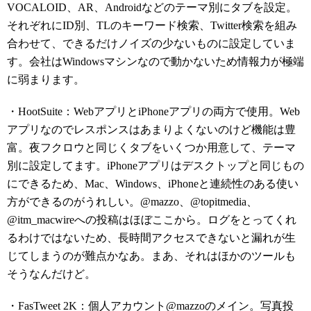
VOCALOID、AR、Androidなどのテーマ別にタブを設定。
それぞれにID別、TLのキーワード検索、Twitter検索を組み
合わせて、できるだけノイズの少ないものに設定していま
す。会社はWindowsマシンなので動かないため情報力が極端
に弱まります。
・HootSuite：WebアプリとiPhoneアプリの両方で使用。Web
アプリなのでレスポンスはあまりよくないのけど機能は豊
富。夜フクロウと同じくタブをいくつか用意して、テーマ
別に設定してます。iPhoneアプリはデスクトップと同じもの
にできるため、Mac、Windows、iPhoneと連続性のある使い
方ができるのがうれしい。@mazzo、@topitmedia、
@itm_macwireへの投稿はほぼここから。ログをとってくれ
るわけではないため、長時間アクセスできないと漏れが生
じてしまうのが難点かなあ。まあ、それはほかのツールも
そうなんだけど。
・FasTweet 2K：個人アカウント@mazzoのメイン。写真投