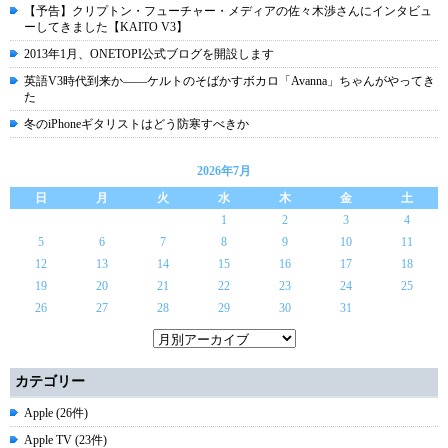
【予告】クリプトン・フューチャー・メディアの佐々木渉さんにインタビュ
ーしてきました【KAITO V3】
2013年1月、ONETOPI公式ブログを開設します
英語V3時代到来か――ケルトのそばかすボカロ「Avanna」ちゃんがやってき
た
冬のiPhoneギタリストはどう防寒すべきか
2026年7月
日
月
火
水
木
金
土
1
2
3
4
5
6
7
8
9
10
11
12
13
14
15
16
17
18
19
20
21
22
23
24
25
26
27
28
29
30
31
カテゴリー
Apple (26件)
Apple TV (23件)