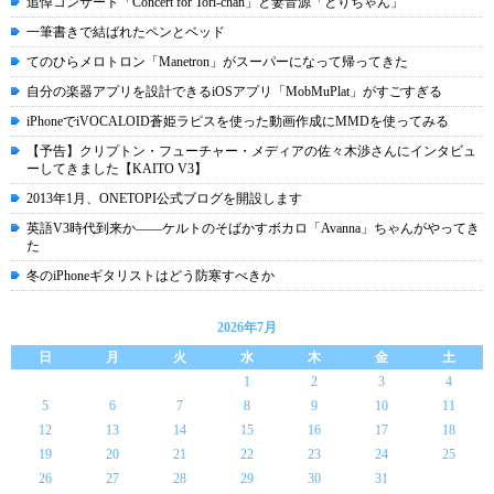
追悼コンサート「Concert for Tori-chan」と妻音源「とりちゃん」
一筆書きで結ばれたペンとベッド
てのひらメロトロン「Manetron」がスーパーになって帰ってきた
自分の楽器アプリを設計できるiOSアプリ「MobMuPlat」がすごすぎる
iPhoneでiVOCALOID蒼姫ラピスを使った動画作成にMMDを使ってみる
【予告】クリプトン・フューチャー・メディアの佐々木渉さんにインタビュ
ーしてきました【KAITO V3】
2013年1月、ONETOPI公式ブログを開設します
英語V3時代到来か――ケルトのそばかすボカロ「Avanna」ちゃんがやってき
た
冬のiPhoneギタリストはどう防寒すべきか
2026年7月
日
月
火
水
木
金
土
1
2
3
4
5
6
7
8
9
10
11
12
13
14
15
16
17
18
19
20
21
22
23
24
25
26
27
28
29
30
31