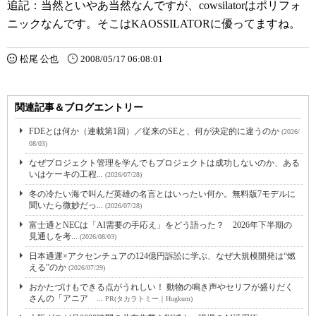
追記：当然といやあ当然なんですが、cowsilatorはポリフォ
ニックなんです。そこはKAOSSILATORに優ってますね。
松尾 公也
2008/05/17 06:08:01
関連記事＆ブログエントリー
FDEとは何か（連載第1回）／従来のSEと、何が決定的に違うのか
(2026/
08/03)
なぜプロジェクト管理を学んでもプロジェクトは成功しないのか、ある
いはケーキの工程...
(2026/07/28)
冬の冷たい海で叫んだ英雄の名言とはいったい何か。無料版7モデルに
聞いたら微妙だっ...
(2026/07/28)
富士通とNECは「AI需要の手応え」をどう語った？ 2026年下半期の
見通しを考...
(2026/08/03)
日本通運×アクセンチュアの124億円訴訟に学ぶ、なぜ大規模開発は“燃
える”のか
(2026/07/29)
おかたづけもできる点がうれしい！ 動物の鳴き声やセリフが盛りだく
さんの「アニア ...
PR(タカラトミー｜Hugkum)