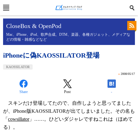
CloseBox & OpenPod
Mac、iPhone、iPod、歌声合成、DTM、楽器、各種ガジェット、メディアな
どの情報・雑感などなど
iPhoneに偽KAOSSILATOR登場
KAOSSILATOR
»
2008/05/17
Share
Post
-
スキンだけ登場してたので、自作しようと思ってました
が、iPhone版KAOSSILATORが出てしまいました。その名も
「
cowsillator
」……。ひどいダジャレですねこれは（ほめて
る）。