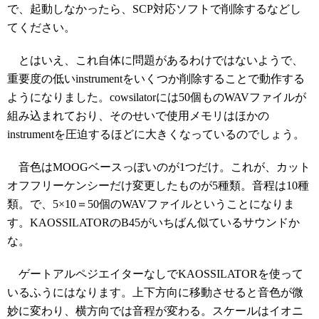
で、起動しなかったら、SCP対応ソフトで削除するなどし
てください。
とはいえ、これ自体に問題があるわけではないようで、
重要度の低いinstrumentをいくつか削除することで動作する
ようになりました。cowsilatorには50個ものWAVファイルが
組み込まれており、そのせいで使用メモリはほかの
instrumentを圧迫するほどに大きくなっているのでしょう。
音色はMOOGベースっぽいのが1つだけ。これが、カット
オフフリーケンシーだけ変更したものが5種類。音程は10種
類。で、5×10＝50個のWAVファイルということになりま
す。KAOSSILATORのB45がいちばん似ているサウンドか
な。
ゲートアルペジエイターなしでKAOSSILATORを使って
いるふうにはなります。上下方向に移動させると音色が微
妙に変わり、横方向では音程が変わる。スケールはイオニ