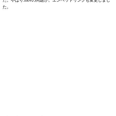
た。やはり.movの問題か。エンベッドリンクも変更しまし
た。