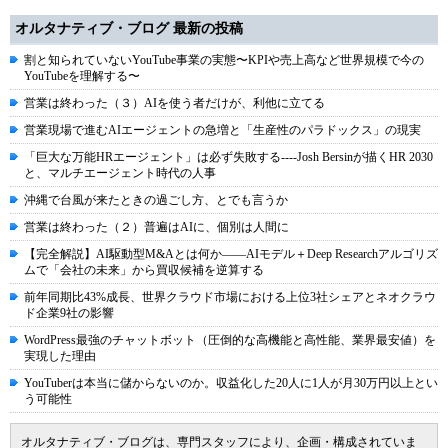
オルタナティブ・ブログ 最新の投稿
割と知られていないYouTube事業の実態〜KPIや売上高など世界規模で今の
YouTubeを理解する〜
営業は終わった（３）AIを使う者だけが、利他に立てる
営業現場で進むAIエージェントの急増と「生産性のパラドックス」の現実
「巨大な万能HRエージェント」は必ず失敗する----Josh Bersinが描くHR 2030
と、マルチエージェント時代の人事
沖縄で台風が来たときの過ごし方、とでも言うか
営業は終わった（２）普遍はAIに、個別は人間に
【完全解説】AI駆動型M&Aとは何か――AIモデル＋Deep Researchアルゴリズ
ムで「会社の未来」から買収候補を逆算する
前年同期比43%成長、世界クラウド市場における上位3社シェアとネオクラウ
ド企業9社の影響
WordPress最強のチャットボット（圧倒的な高機能と高性能、業界最安値）を
実現した理由
YouTuberは本当に儲からないのか。収益化した20人に1人が月30万円以上とい
う可能性
オルタナティブ・ブログは、専門スタッフにより、企画・構成されていま