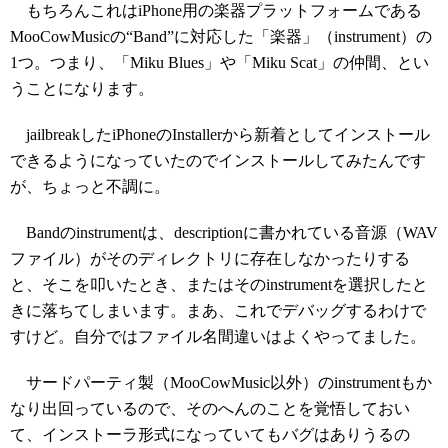
もちろんこれはiPhone用の楽器プラットフォームである
MooCowMusicの“Band”に対応した「楽器」（instrument）の
1つ。つまり、「Miku Blues」や「Miku Scat」の仲間、とい
うことになります。
jailbreakしたiPhoneのInstallerから新着としてインストール
できるようになっていたのでインストールしてみたんです
が、ちょっと不調に。
Bandのinstrumentは、descriptionに書かれている音源（WAV
ファイル）がそのディレクトリに存在しなかったりする
と、そこを叩いたとき、またはそのinstrumentを選択したと
きに落ちてしまいます。まあ、これでデバッグするわけで
すけど。自分ではファイル名間違いはよくやってました。
サードパーティ製（MooCowMusic以外）のinstrumentもか
なり出回っているので、そのへんのことを覚悟しておい
て、インストーラ形式になっていてもバグはありうるの