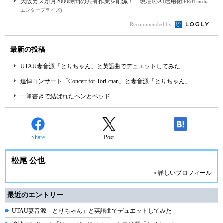
大阪ガスが月2000時間の共有作業を削減！ 現場のAI活用術
PR(ITmedia
エンタープライズ)
Recommended by
最新の投稿
UTAU妻音源「とりちゃん」と英語曲でデュエットしてみた
追悼コンサート「Concert for Tori-chan」と妻音源「とりちゃん」
一筆書きで結ばれたペンとベッド
Share
Post
-
松尾 公也
» 詳しいプロフィール
最近のエントリー
UTAU妻音源「とりちゃん」と英語曲でデュエットしてみた